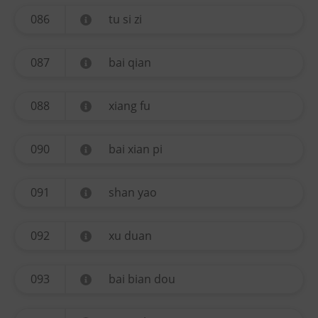
086
tu si zi
087
bai qian
088
xiang fu
090
bai xian pi
091
shan yao
092
xu duan
093
bai bian dou