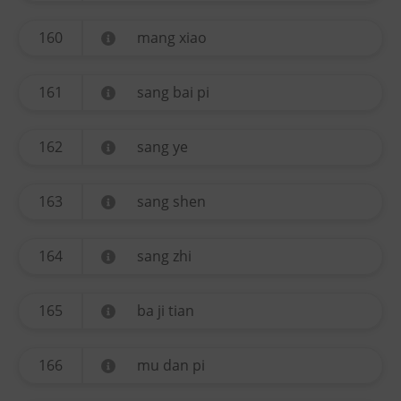
160
mang xiao
161
sang bai pi
162
sang ye
163
sang shen
164
sang zhi
165
ba ji tian
166
mu dan pi