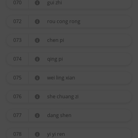
070
gui zhi
072
rou cong rong
073
chen pi
074
qing pi
075
wei ling xian
076
she chuang zi
077
dang shen
078
yi yi ren