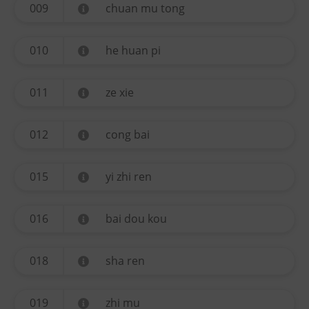
009
chuan mu tong
010
he huan pi
011
ze xie
012
cong bai
015
yi zhi ren
016
bai dou kou
018
sha ren
019
zhi mu