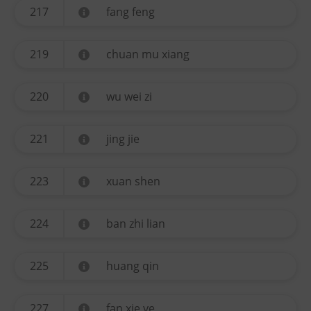
217
fang feng
219
chuan mu xiang
220
wu wei zi
221
jing jie
223
xuan shen
224
ban zhi lian
225
huang qin
227
fan xie ye