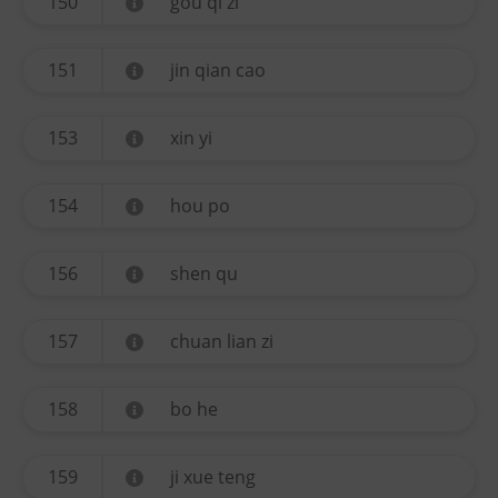
150
gou qi zi
151
jin qian cao
153
xin yi
154
hou po
156
shen qu
157
chuan lian zi
158
bo he
159
ji xue teng