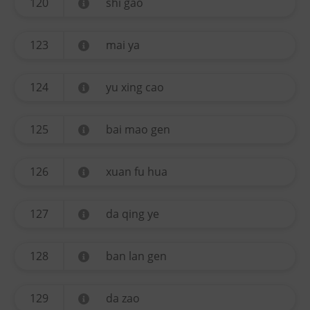
120
shi gao
123
mai ya
124
yu xing cao
125
bai mao gen
126
xuan fu hua
127
da qing ye
128
ban lan gen
129
da zao