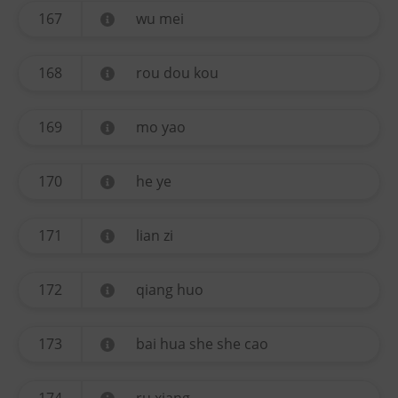
167
wu mei
168
rou dou kou
169
mo yao
170
he ye
171
lian zi
172
qiang huo
173
bai hua she she cao