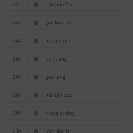
242
tian hua fen
243
gua lou ren
244
fu xiao mai
245
pu huang
247
gou teng
248
ma bian cao
249
zi hua di ding
250
man jing zi