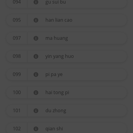
094
gu sui bu
095
han lian cao
097
ma huang
098
yin yang huo
099
pi pa ye
100
hai tong pi
101
du zhong
102
qian shi