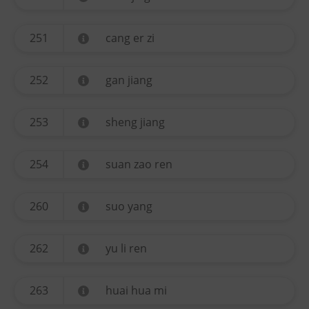
251
cang er zi
252
gan jiang
253
sheng jiang
254
suan zao ren
260
suo yang
262
yu li ren
263
huai hua mi