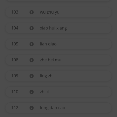
103
wu zhu yu
104
xiao hui xiang
105
lian qiao
108
zhe bei mu
109
ling zhi
110
zhi zi
112
long dan cao