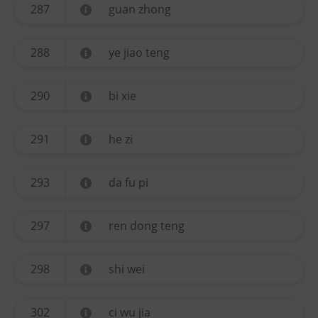
287
guan zhong
288
ye jiao teng
290
bi xie
291
he zi
293
da fu pi
297
ren dong teng
298
shi wei
302
ci wu jia