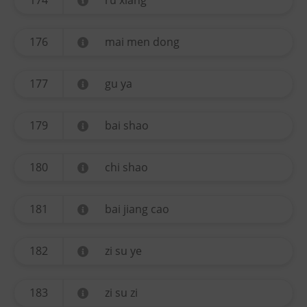
174
ru xiang
176
mai men dong
177
gu ya
179
bai shao
180
chi shao
181
bai jiang cao
182
zi su ye
183
zi su zi