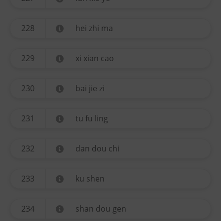
228
hei zhi ma
229
xi xian cao
230
bai jie zi
231
tu fu ling
232
dan dou chi
233
ku shen
234
shan dou gen