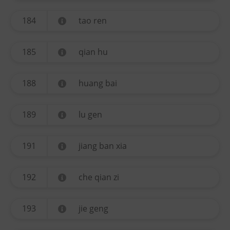
184
tao ren
185
qian hu
188
huang bai
189
lu gen
191
jiang ban xia
192
che qian zi
193
jie geng