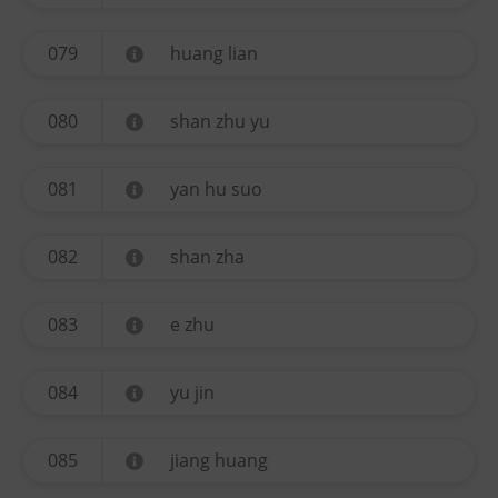
079
huang lian
080
shan zhu yu
081
yan hu suo
082
shan zha
083
e zhu
084
yu jin
085
jiang huang