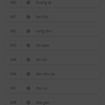
040
huang qi
041
bai zhu
042
cang zhu
043
zhi qiao
044
zhi shi
046
dan zhu ye
047
zhu ru
048
she gan