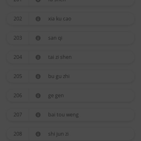
202
xia ku cao
203
san qi
204
tai zi shen
205
bu gu zhi
206
ge gen
207
bai tou weng
208
shi jun zi