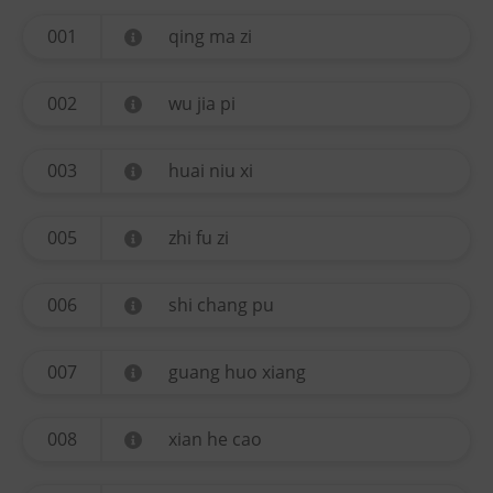
001
qing ma zi
002
wu jia pi
003
huai niu xi
005
zhi fu zi
006
shi chang pu
007
guang huo xiang
008
xian he cao