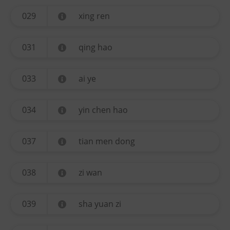
029
xing ren
031
qing hao
033
ai ye
034
yin chen hao
037
tian men dong
038
zi wan
039
sha yuan zi