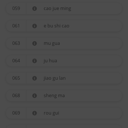
059
cao jue ming
061
e bu shi cao
063
mu gua
064
ju hua
065
jiao gu lan
068
sheng ma
069
rou gui