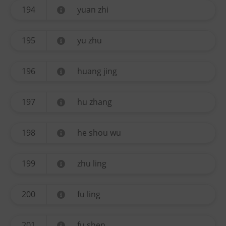
194
yuan zhi
195
yu zhu
196
huang jing
197
hu zhang
198
he shou wu
199
zhu ling
200
fu ling
201
fu shen