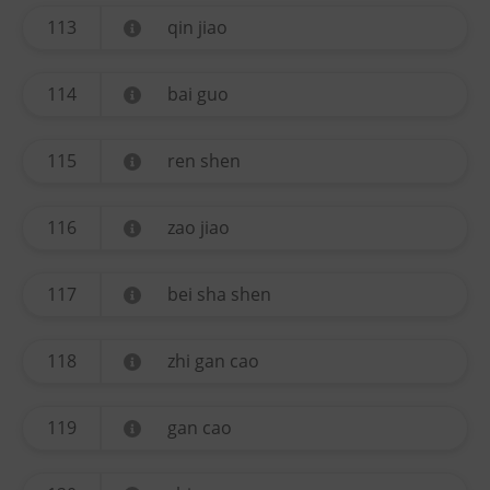
113
qin jiao
114
bai guo
115
ren shen
116
zao jiao
117
bei sha shen
118
zhi gan cao
119
gan cao