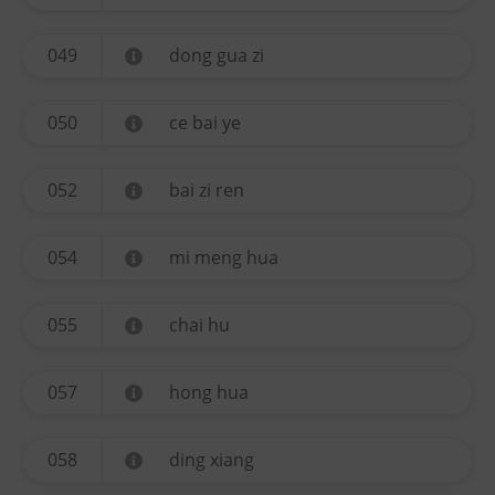
049
dong gua zi
050
ce bai ye
052
bai zi ren
054
mi meng hua
055
chai hu
057
hong hua
058
ding xiang