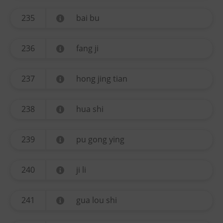
235
bai bu
236
fang ji
237
hong jing tian
238
hua shi
239
pu gong ying
240
ji li
241
gua lou shi