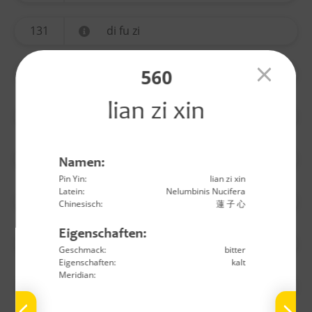
131
di fu zi
560
134
yi mu cao
lian zi xin
135
ting li zi
136
chuan xiong
Namen:
Pin Yin:
lian zi xin
Latein:
Nelumbinis Nucifera
137
gao ben
Chinesisch:
蓮 子 心
Eigenschaften:
138
nu zhen zi
Geschmack:
bitter
Eigenschaften:
kalt
Meridian:
139
bai he