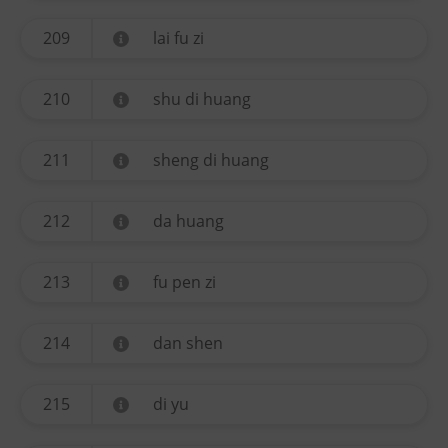
209
lai fu zi
210
shu di huang
211
sheng di huang
212
da huang
213
fu pen zi
214
dan shen
215
di yu