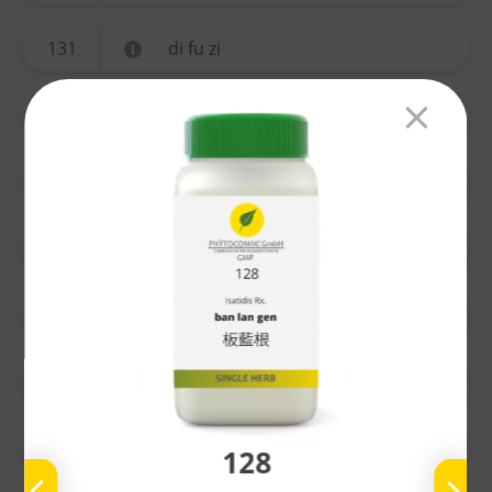
131
di fu zi
134
yi mu cao
135
ting li zi
136
chuan xiong
137
gao ben
138
nu zhen zi
139
bai he
128