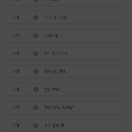
202
xia ku cao
203
san qi
204
tai zi shen
205
bu gu zhi
206
ge gen
207
bai tou weng
208
shi jun zi