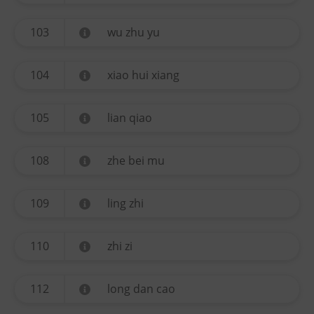
103
wu zhu yu
104
xiao hui xiang
105
lian qiao
108
zhe bei mu
109
ling zhi
110
zhi zi
112
long dan cao