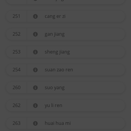
251
cang er zi
252
gan jiang
253
sheng jiang
254
suan zao ren
260
suo yang
262
yu li ren
263
huai hua mi