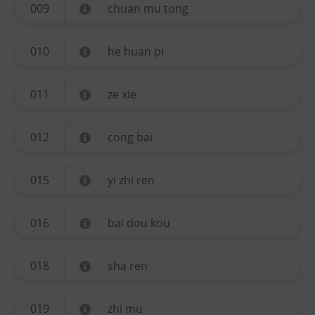
009
chuan mu tong
010
he huan pi
011
ze xie
012
cong bai
015
yi zhi ren
016
bai dou kou
018
sha ren
019
zhi mu