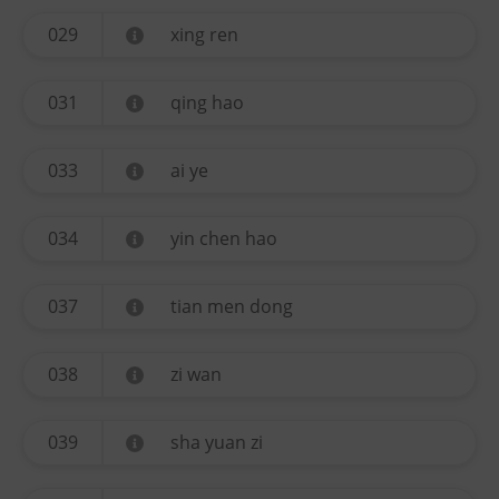
029
xing ren
031
qing hao
033
ai ye
034
yin chen hao
037
tian men dong
038
zi wan
039
sha yuan zi