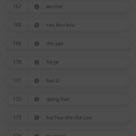
167
wu mei
168
rou dou kou
169
mo yao
170
he ye
171
lian zi
172
qiang huo
173
bai hua she she cao