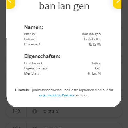
ban lan gen
140
wu yao
141
huo ma ren
Namen:
Pin Yin:
ban lan gen
Latein:
Isatidis Rx.
142
lu lu tong
Chinesisch:
板 藍 根
Eigenschaften:
144
long yan rou
Geschmack:
bitter
Eigenschaften:
kalt
Meridian:
H, Lu, M
145
jin yin hua
Hinweis:
Qualitätsnachweise und Bestelloptionen sind nur für
146
sang ji sheng
angemeldete Partner
sichtbar.
149
di gu pi