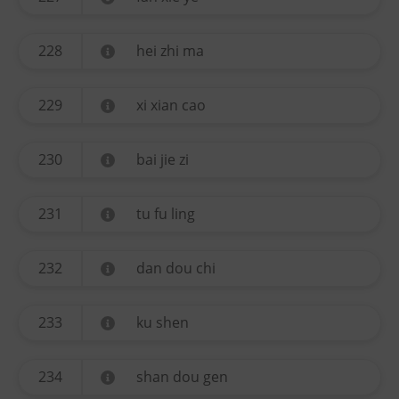
228
hei zhi ma
229
xi xian cao
230
bai jie zi
231
tu fu ling
232
dan dou chi
233
ku shen
234
shan dou gen