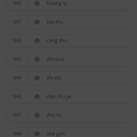
040
huang qi
041
bai zhu
042
cang zhu
043
zhi qiao
044
zhi shi
046
dan zhu ye
047
zhu ru
048
she gan