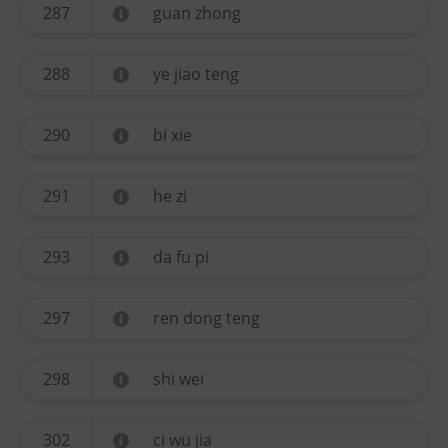
287
guan zhong
288
ye jiao teng
290
bi xie
291
he zi
293
da fu pi
297
ren dong teng
298
shi wei
302
ci wu jia