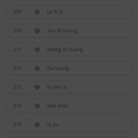
209
lai fu zi
210
shu di huang
211
sheng di huang
212
da huang
213
fu pen zi
214
dan shen
215
di yu