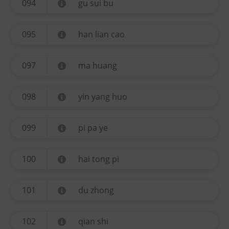
094
gu sui bu
095
han lian cao
097
ma huang
098
yin yang huo
099
pi pa ye
100
hai tong pi
101
du zhong
102
qian shi