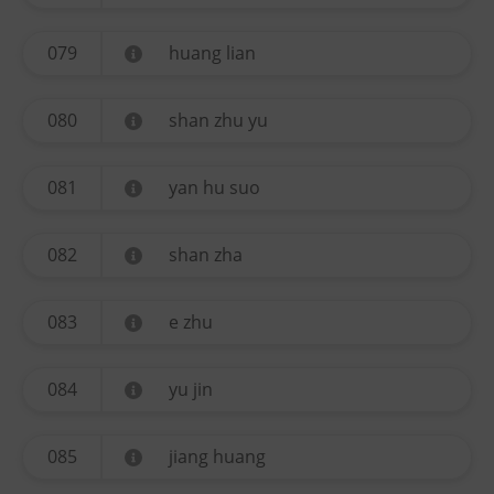
079
huang lian
080
shan zhu yu
081
yan hu suo
082
shan zha
083
e zhu
084
yu jin
085
jiang huang