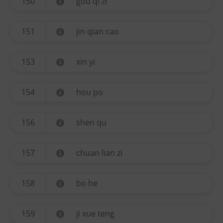
150
gou qi zi
151
jin qian cao
153
xin yi
154
hou po
156
shen qu
157
chuan lian zi
158
bo he
159
ji xue teng