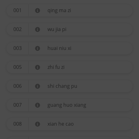
001
qing ma zi
002
wu jia pi
003
huai niu xi
005
zhi fu zi
006
shi chang pu
007
guang huo xiang
008
xian he cao