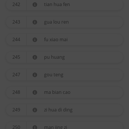
242
tian hua fen
243
gua lou ren
244
fu xiao mai
245
pu huang
247
gou teng
248
ma bian cao
249
zi hua di ding
250
man jing zi