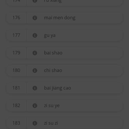
174
ru xiang
176
mai men dong
177
gu ya
179
bai shao
180
chi shao
181
bai jiang cao
182
zi su ye
183
zi su zi