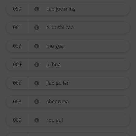
059
cao jue ming
061
e bu shi cao
063
mu gua
064
ju hua
065
jiao gu lan
068
sheng ma
069
rou gui