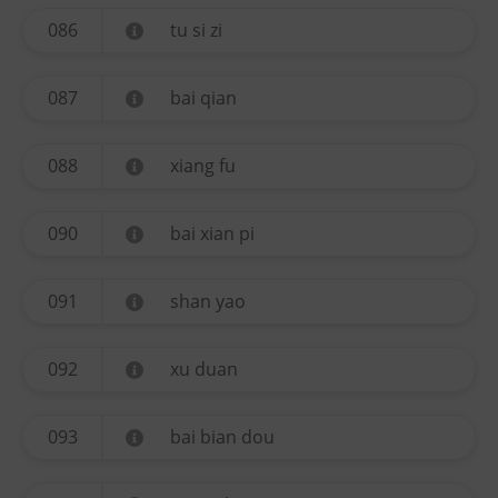
086
tu si zi
087
bai qian
088
xiang fu
090
bai xian pi
091
shan yao
092
xu duan
093
bai bian dou