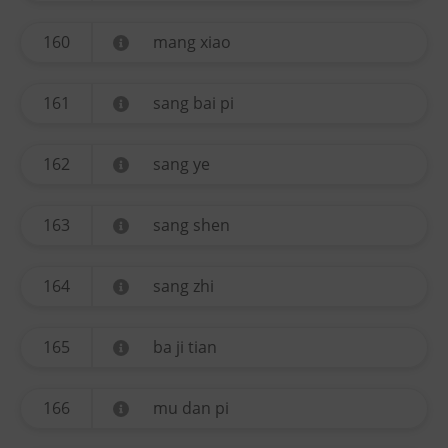
160
mang xiao
161
sang bai pi
162
sang ye
163
sang shen
164
sang zhi
165
ba ji tian
166
mu dan pi