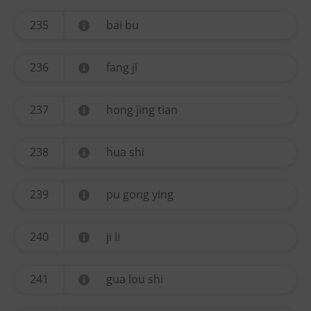
235
bai bu
236
fang ji
237
hong jing tian
238
hua shi
239
pu gong ying
240
ji li
241
gua lou shi