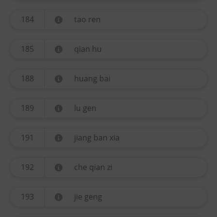
184
tao ren
185
qian hu
188
huang bai
189
lu gen
191
jiang ban xia
192
che qian zi
193
jie geng