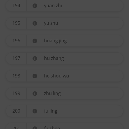
194
yuan zhi
195
yu zhu
196
huang jing
197
hu zhang
198
he shou wu
199
zhu ling
200
fu ling
201
fu shen