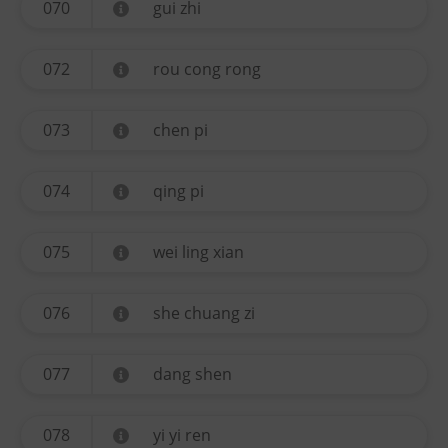
070
gui zhi
072
rou cong rong
073
chen pi
074
qing pi
075
wei ling xian
076
she chuang zi
077
dang shen
078
yi yi ren