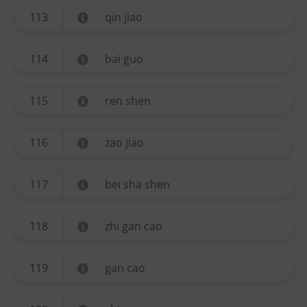
113
qin jiao
114
bai guo
115
ren shen
116
zao jiao
117
bei sha shen
118
zhi gan cao
119
gan cao