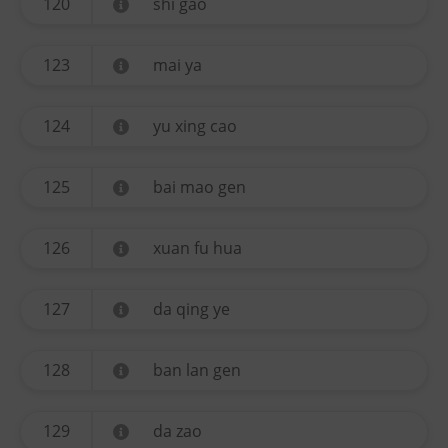
120
shi gao
123
mai ya
124
yu xing cao
125
bai mao gen
126
xuan fu hua
127
da qing ye
128
ban lan gen
129
da zao