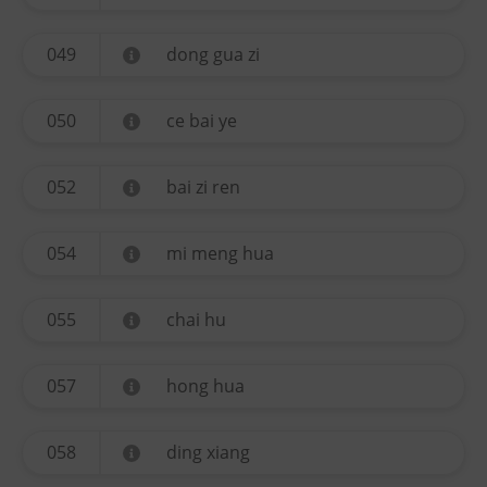
049
dong gua zi
050
ce bai ye
052
bai zi ren
054
mi meng hua
055
chai hu
057
hong hua
058
ding xiang