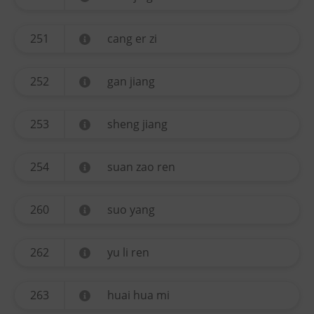
251
cang er zi
252
gan jiang
253
sheng jiang
254
suan zao ren
260
suo yang
262
yu li ren
263
huai hua mi