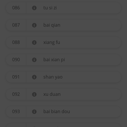
086
tu si zi
087
bai qian
088
xiang fu
090
bai xian pi
091
shan yao
092
xu duan
093
bai bian dou