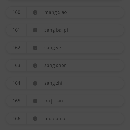
160
mang xiao
161
sang bai pi
162
sang ye
163
sang shen
164
sang zhi
165
ba ji tian
166
mu dan pi