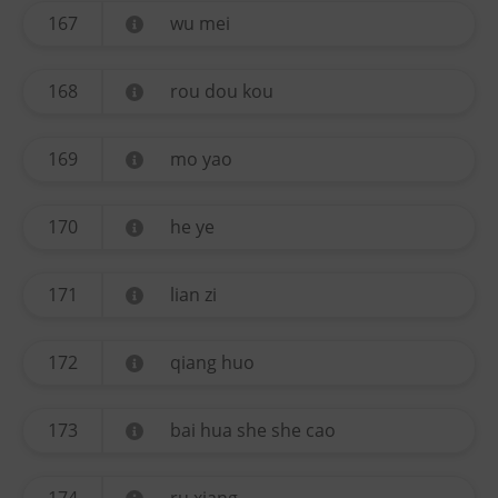
167
wu mei
168
rou dou kou
169
mo yao
170
he ye
171
lian zi
172
qiang huo
173
bai hua she she cao