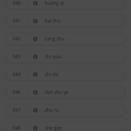
040
huang qi
041
bai zhu
042
cang zhu
043
zhi qiao
044
zhi shi
046
dan zhu ye
047
zhu ru
048
she gan