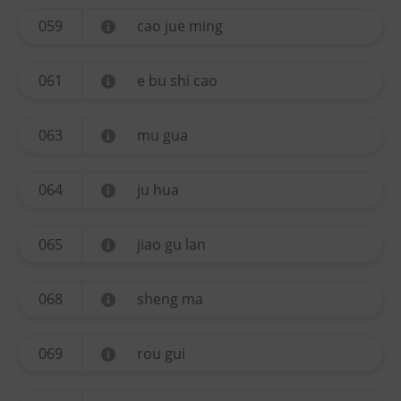
059
cao jue ming
061
e bu shi cao
063
mu gua
064
ju hua
065
jiao gu lan
068
sheng ma
069
rou gui