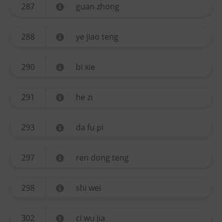
287
guan zhong
288
ye jiao teng
290
bi xie
291
he zi
293
da fu pi
297
ren dong teng
298
shi wei
302
ci wu jia