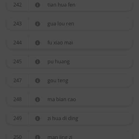
242
tian hua fen
243
gua lou ren
244
fu xiao mai
245
pu huang
247
gou teng
248
ma bian cao
249
zi hua di ding
250
man jing zi