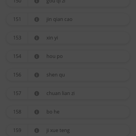
150
gou qi zi
151
jin qian cao
153
xin yi
154
hou po
156
shen qu
157
chuan lian zi
158
bo he
159
ji xue teng