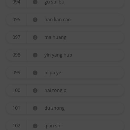
094
gu sui bu
095
han lian cao
097
ma huang
098
yin yang huo
099
pi pa ye
100
hai tong pi
101
du zhong
102
qian shi