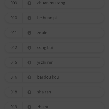
009
chuan mu tong
010
he huan pi
011
ze xie
012
cong bai
015
yi zhi ren
016
bai dou kou
018
sha ren
019
zhi mu