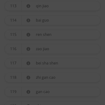
113
qin jiao
114
bai guo
115
ren shen
116
zao jiao
117
bei sha shen
118
zhi gan cao
119
gan cao