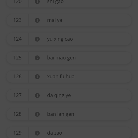
120
shi gao
123
mai ya
124
yu xing cao
125
bai mao gen
126
xuan fu hua
127
da qing ye
128
ban lan gen
129
da zao