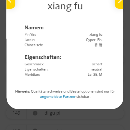
xiang fu
140
wu yao
141
huo ma ren
Namen:
Pin Yin:
xiang fu
Latein:
Cyperi Rh.
142
lu lu tong
Chinesisch:
香 附
Eigenschaften:
144
long yan rou
Geschmack:
scharf
Eigenschaften:
neutral
Meridian:
Le, 3E, M
145
jin yin hua
Hinweis:
Qualitätsnachweise und Bestelloptionen sind nur für
146
sang ji sheng
angemeldete Partner
sichtbar.
149
di gu pi