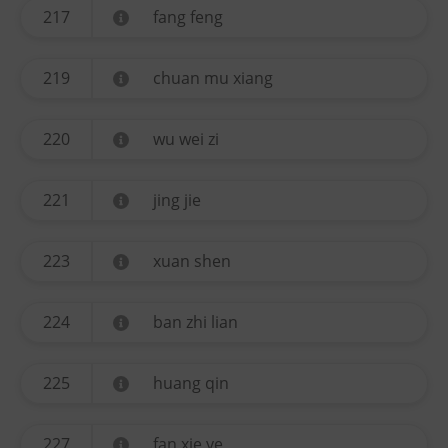
217
fang feng
219
chuan mu xiang
220
wu wei zi
221
jing jie
223
xuan shen
224
ban zhi lian
225
huang qin
227
fan xie ye