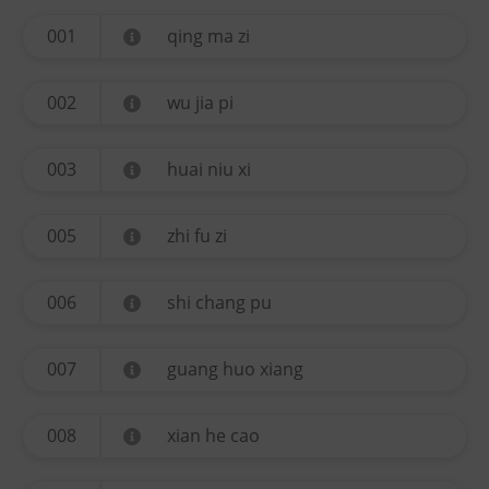
001
qing ma zi
002
wu jia pi
003
huai niu xi
005
zhi fu zi
006
shi chang pu
007
guang huo xiang
008
xian he cao