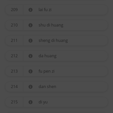
209
lai fu zi
210
shu di huang
211
sheng di huang
212
da huang
213
fu pen zi
214
dan shen
215
di yu