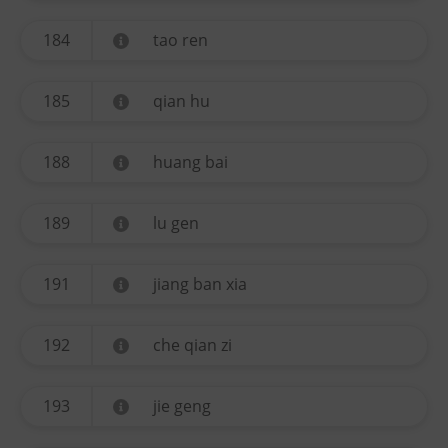
184
tao ren
185
qian hu
188
huang bai
189
lu gen
191
jiang ban xia
192
che qian zi
193
jie geng