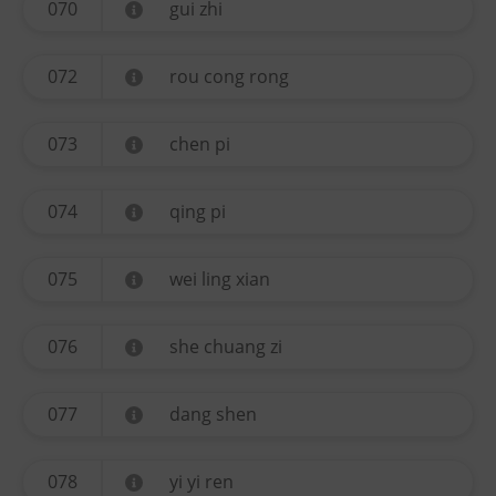
070
gui zhi
072
rou cong rong
073
chen pi
074
qing pi
075
wei ling xian
076
she chuang zi
077
dang shen
078
yi yi ren