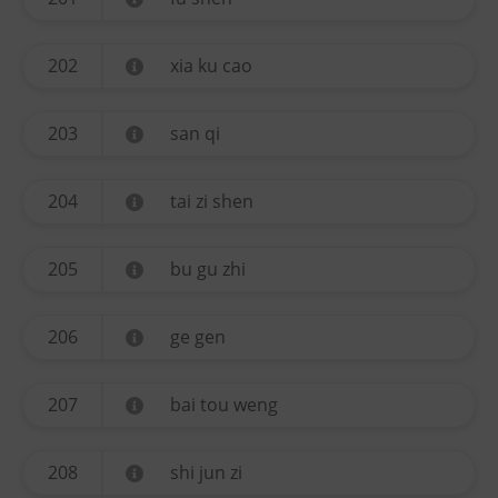
202
xia ku cao
203
san qi
204
tai zi shen
205
bu gu zhi
206
ge gen
207
bai tou weng
208
shi jun zi