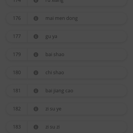
174
ru xiang
176
mai men dong
177
gu ya
179
bai shao
180
chi shao
181
bai jiang cao
182
zi su ye
183
zi su zi