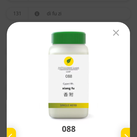
131
di fu zi
134
yi mu cao
135
ting li zi
136
chuan xiong
137
gao ben
138
nu zhen zi
139
bai he
088