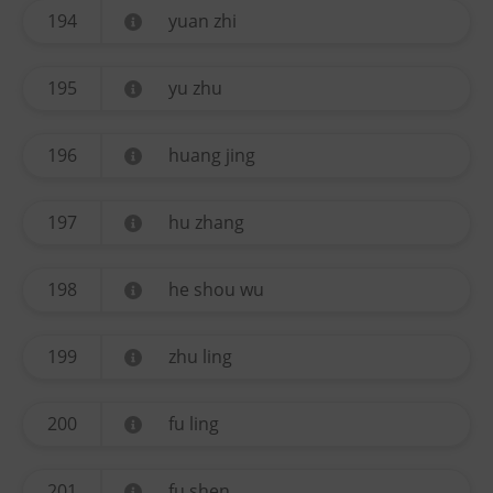
194
yuan zhi
195
yu zhu
196
huang jing
197
hu zhang
198
he shou wu
199
zhu ling
200
fu ling
201
fu shen