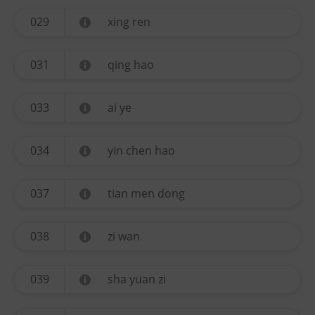
029
xing ren
031
qing hao
033
ai ye
034
yin chen hao
037
tian men dong
038
zi wan
039
sha yuan zi