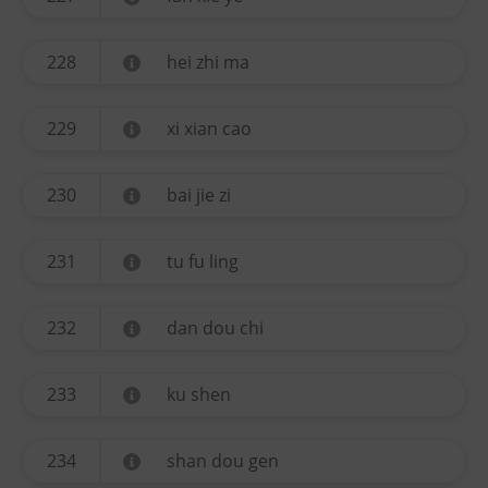
228
hei zhi ma
229
xi xian cao
230
bai jie zi
231
tu fu ling
232
dan dou chi
233
ku shen
234
shan dou gen