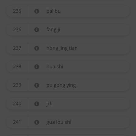
235
bai bu
236
fang ji
237
hong jing tian
238
hua shi
239
pu gong ying
240
ji li
241
gua lou shi