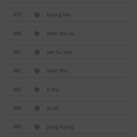
079
huang lian
080
shan zhu yu
081
yan hu suo
082
shan zha
083
e zhu
084
yu jin
085
jiang huang