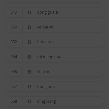
049
dong gua zi
050
ce bai ye
052
bai zi ren
054
mi meng hua
055
chai hu
057
hong hua
058
ding xiang