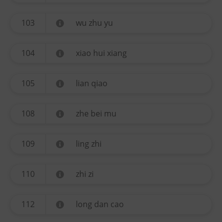
103
wu zhu yu
104
xiao hui xiang
105
lian qiao
108
zhe bei mu
109
ling zhi
110
zhi zi
112
long dan cao