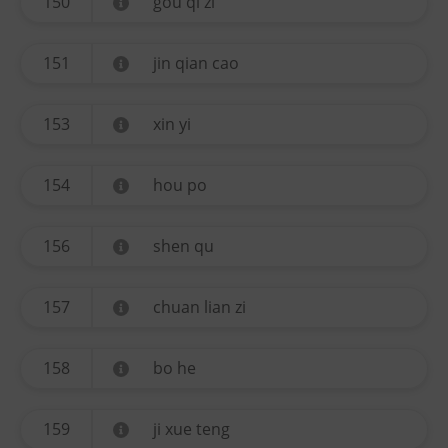
150
gou qi zi
151
jin qian cao
153
xin yi
154
hou po
156
shen qu
157
chuan lian zi
158
bo he
159
ji xue teng