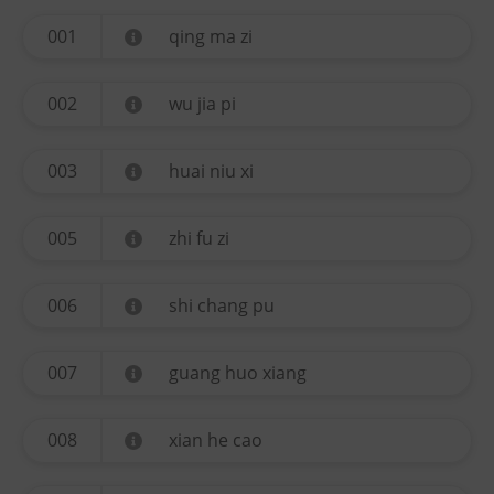
001
qing ma zi
002
wu jia pi
003
huai niu xi
005
zhi fu zi
006
shi chang pu
007
guang huo xiang
008
xian he cao