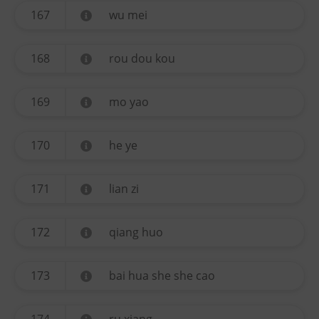
167
wu mei
168
rou dou kou
169
mo yao
170
he ye
171
lian zi
172
qiang huo
173
bai hua she she cao