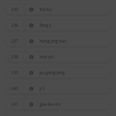
235
bai bu
236
fang ji
237
hong jing tian
238
hua shi
239
pu gong ying
240
ji li
241
gua lou shi