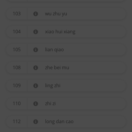
103
wu zhu yu
104
xiao hui xiang
105
lian qiao
108
zhe bei mu
109
ling zhi
110
zhi zi
112
long dan cao