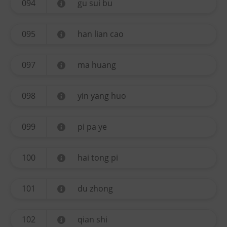
094
gu sui bu
095
han lian cao
097
ma huang
098
yin yang huo
099
pi pa ye
100
hai tong pi
101
du zhong
102
qian shi