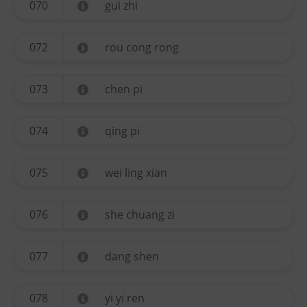
070
gui zhi
072
rou cong rong
073
chen pi
074
qing pi
075
wei ling xian
076
she chuang zi
077
dang shen
078
yi yi ren