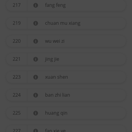
217
fang feng
219
chuan mu xiang
220
wu wei zi
221
jing jie
223
xuan shen
224
ban zhi lian
225
huang qin
227
fan xie ye