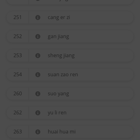
251
cang er zi
252
gan jiang
253
sheng jiang
254
suan zao ren
260
suo yang
262
yu li ren
263
huai hua mi