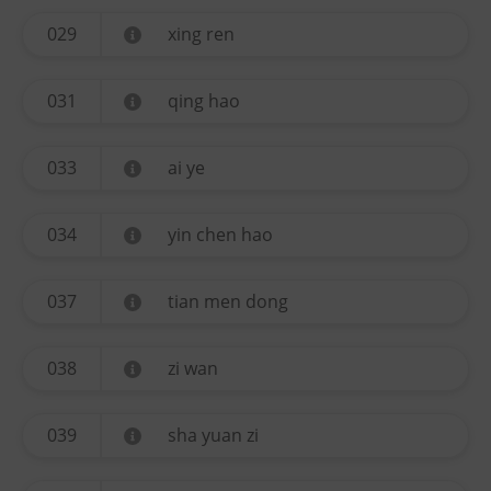
029
xing ren
031
qing hao
033
ai ye
034
yin chen hao
037
tian men dong
038
zi wan
039
sha yuan zi