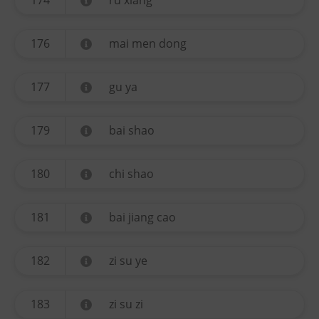
174
ru xiang
176
mai men dong
177
gu ya
179
bai shao
180
chi shao
181
bai jiang cao
182
zi su ye
183
zi su zi