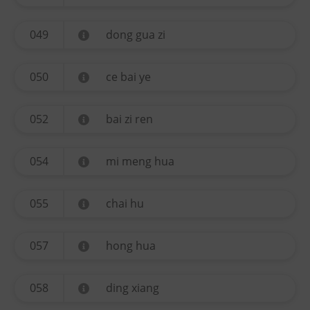
049
dong gua zi
050
ce bai ye
052
bai zi ren
054
mi meng hua
055
chai hu
057
hong hua
058
ding xiang