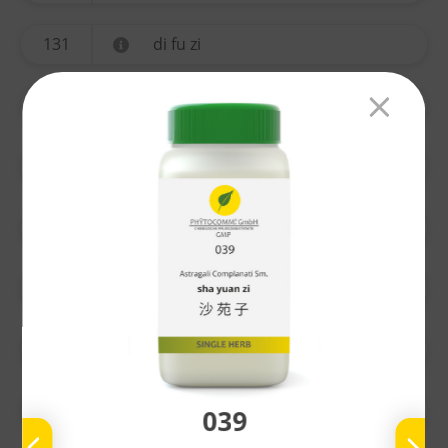
131
di fu zi
134
yi mu cao
135
ting li zi
136
chuan xiong
137
gao ben
138
nu zhen zi
139
bai he
039