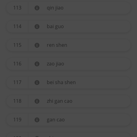
113
qin jiao
114
bai guo
115
ren shen
116
zao jiao
117
bei sha shen
118
zhi gan cao
119
gan cao