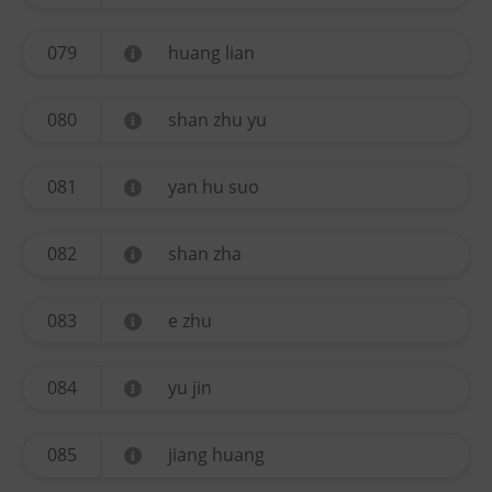
079
huang lian
080
shan zhu yu
081
yan hu suo
082
shan zha
083
e zhu
084
yu jin
085
jiang huang