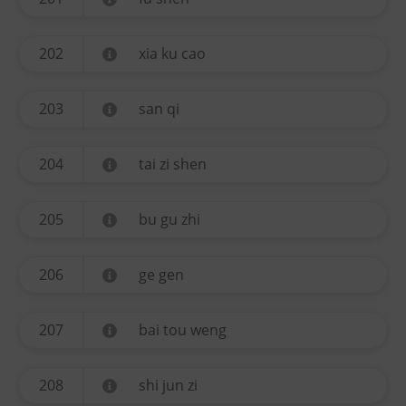
202
xia ku cao
203
san qi
204
tai zi shen
205
bu gu zhi
206
ge gen
207
bai tou weng
208
shi jun zi