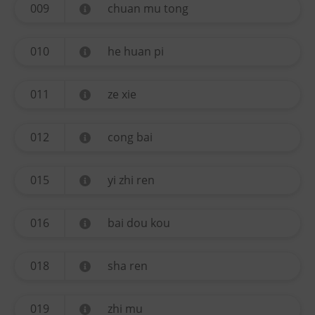
009
chuan mu tong
010
he huan pi
011
ze xie
012
cong bai
015
yi zhi ren
016
bai dou kou
018
sha ren
019
zhi mu