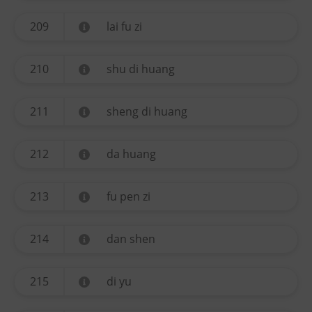
209
lai fu zi
210
shu di huang
211
sheng di huang
212
da huang
213
fu pen zi
214
dan shen
215
di yu