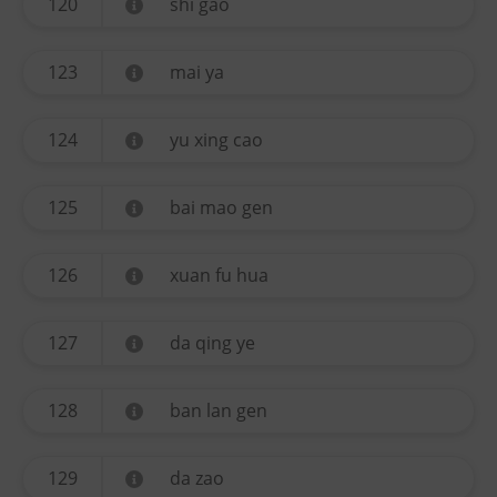
120
shi gao
123
mai ya
124
yu xing cao
125
bai mao gen
126
xuan fu hua
127
da qing ye
128
ban lan gen
129
da zao