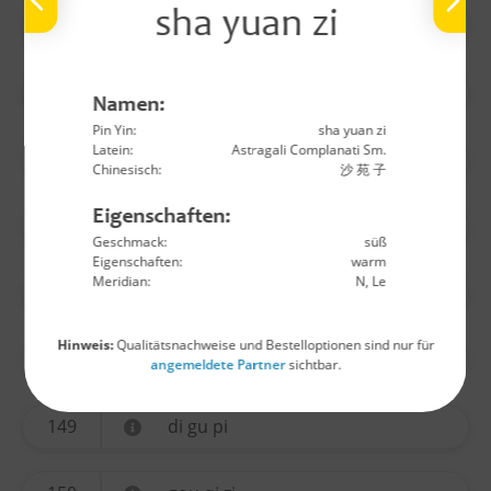
sha yuan zi
140
wu yao
141
huo ma ren
Namen:
Pin Yin:
sha yuan zi
Latein:
Astragali Complanati Sm.
142
lu lu tong
Chinesisch:
沙 苑 子
Eigenschaften:
144
long yan rou
Geschmack:
süß
Eigenschaften:
warm
Meridian:
N, Le
145
jin yin hua
Hinweis:
Qualitätsnachweise und Bestelloptionen sind nur für
146
sang ji sheng
angemeldete Partner
sichtbar.
149
di gu pi