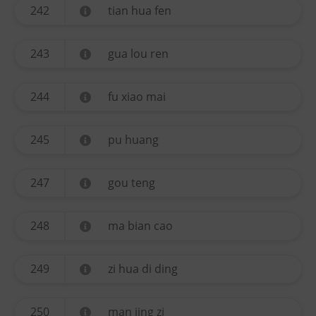
242
tian hua fen
243
gua lou ren
244
fu xiao mai
245
pu huang
247
gou teng
248
ma bian cao
249
zi hua di ding
250
man jing zi