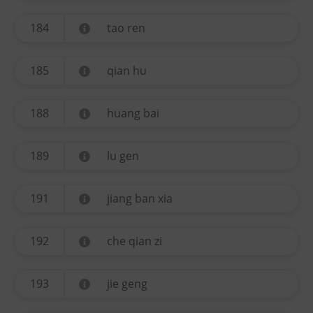
184
tao ren
185
qian hu
188
huang bai
189
lu gen
191
jiang ban xia
192
che qian zi
193
jie geng