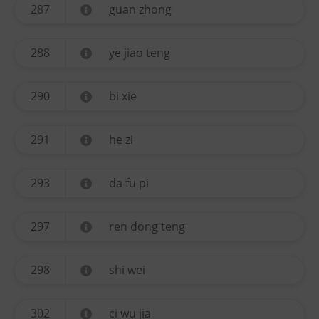
287
guan zhong
288
ye jiao teng
290
bi xie
291
he zi
293
da fu pi
297
ren dong teng
298
shi wei
302
ci wu jia