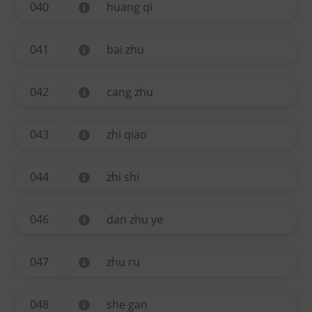
040
huang qi
041
bai zhu
042
cang zhu
043
zhi qiao
044
zhi shi
046
dan zhu ye
047
zhu ru
048
she gan