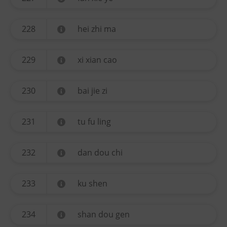
228
hei zhi ma
229
xi xian cao
230
bai jie zi
231
tu fu ling
232
dan dou chi
233
ku shen
234
shan dou gen