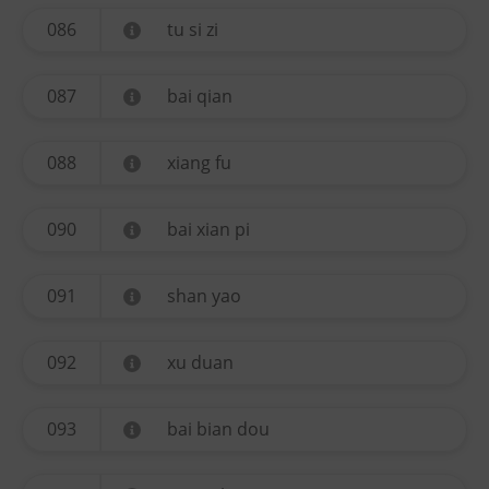
086
tu si zi
087
bai qian
088
xiang fu
090
bai xian pi
091
shan yao
092
xu duan
093
bai bian dou