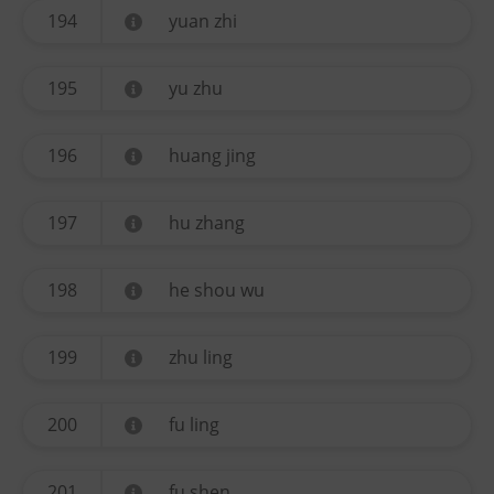
194
yuan zhi
195
yu zhu
196
huang jing
197
hu zhang
198
he shou wu
199
zhu ling
200
fu ling
201
fu shen