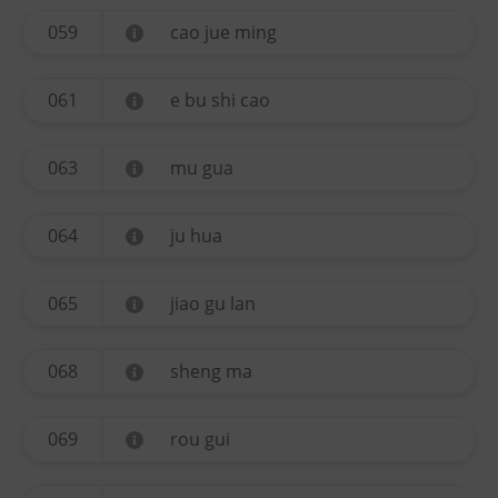
059
cao jue ming
061
e bu shi cao
063
mu gua
064
ju hua
065
jiao gu lan
068
sheng ma
069
rou gui