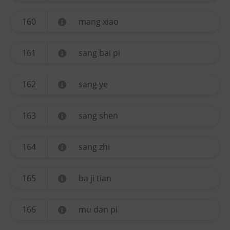
160
mang xiao
161
sang bai pi
162
sang ye
163
sang shen
164
sang zhi
165
ba ji tian
166
mu dan pi