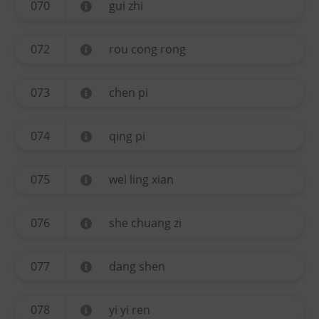
070
gui zhi
072
rou cong rong
073
chen pi
074
qing pi
075
wei ling xian
076
she chuang zi
077
dang shen
078
yi yi ren