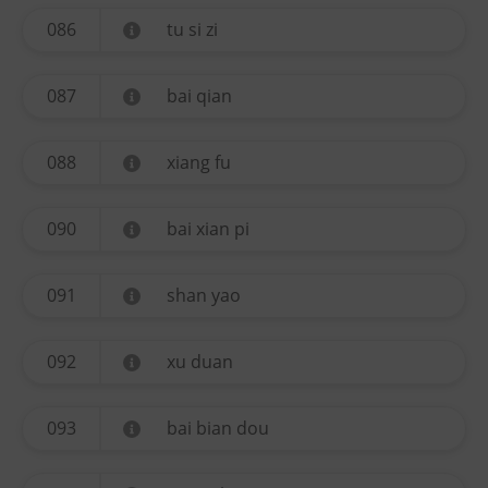
086
tu si zi
087
bai qian
088
xiang fu
090
bai xian pi
091
shan yao
092
xu duan
093
bai bian dou