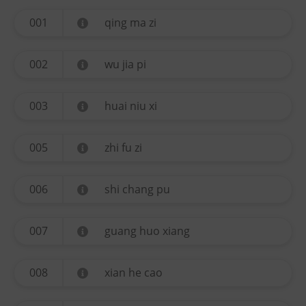
001
qing ma zi
002
wu jia pi
003
huai niu xi
005
zhi fu zi
006
shi chang pu
007
guang huo xiang
008
xian he cao