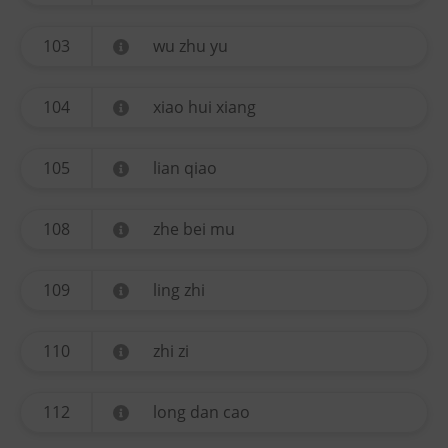
103
wu zhu yu
104
xiao hui xiang
105
lian qiao
108
zhe bei mu
109
ling zhi
110
zhi zi
112
long dan cao