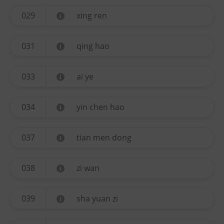
029
xing ren
031
qing hao
033
ai ye
034
yin chen hao
037
tian men dong
038
zi wan
039
sha yuan zi