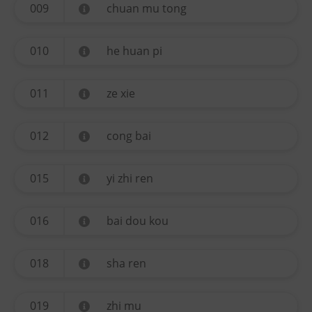
009
chuan mu tong
010
he huan pi
011
ze xie
012
cong bai
015
yi zhi ren
016
bai dou kou
018
sha ren
019
zhi mu