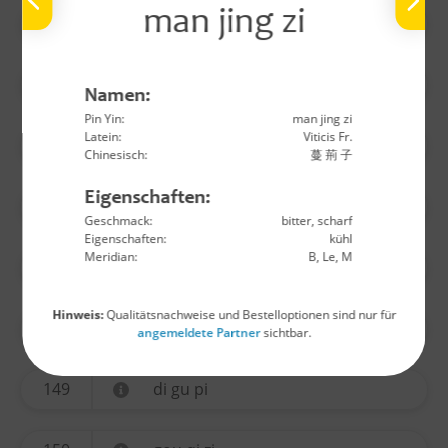
man jing zi
140
wu yao
141
huo ma ren
Namen:
Pin Yin:
man jing zi
Latein:
Viticis Fr.
142
lu lu tong
Chinesisch:
蔓 荊 子
Eigenschaften:
144
long yan rou
Geschmack:
bitter, scharf
Eigenschaften:
kühl
Meridian:
B, Le, M
145
jin yin hua
Hinweis:
Qualitätsnachweise und Bestelloptionen sind nur für
146
sang ji sheng
angemeldete Partner
sichtbar.
149
di gu pi