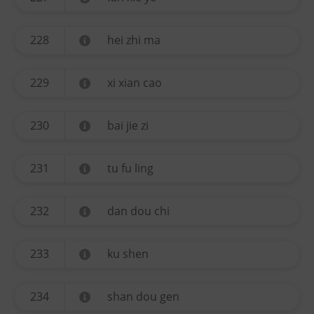
228
hei zhi ma
229
xi xian cao
230
bai jie zi
231
tu fu ling
232
dan dou chi
233
ku shen
234
shan dou gen