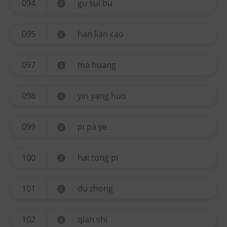
094
gu sui bu
095
han lian cao
097
ma huang
098
yin yang huo
099
pi pa ye
100
hai tong pi
101
du zhong
102
qian shi