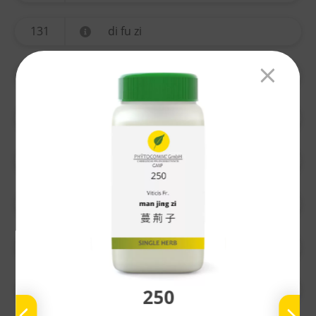
131
di fu zi
134
yi mu cao
135
ting li zi
136
chuan xiong
137
gao ben
138
nu zhen zi
139
bai he
250