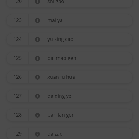
120
shi gao
123
mai ya
124
yu xing cao
125
bai mao gen
126
xuan fu hua
127
da qing ye
128
ban lan gen
129
da zao