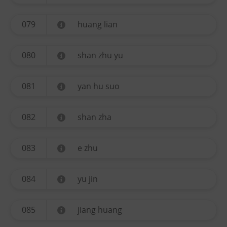
079
huang lian
080
shan zhu yu
081
yan hu suo
082
shan zha
083
e zhu
084
yu jin
085
jiang huang