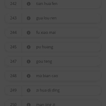
242
tian hua fen
243
gua lou ren
244
fu xiao mai
245
pu huang
247
gou teng
248
ma bian cao
249
zi hua di ding
250
man jing zi