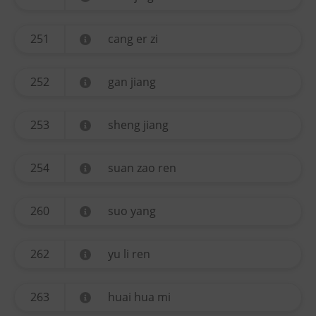
251
cang er zi
252
gan jiang
253
sheng jiang
254
suan zao ren
260
suo yang
262
yu li ren
263
huai hua mi