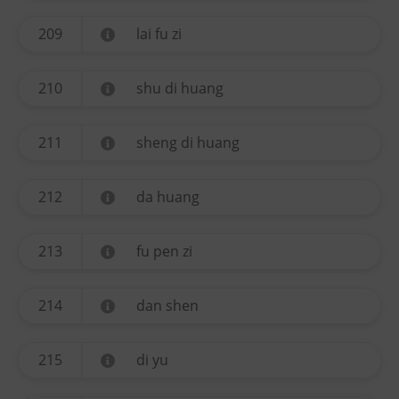
209
lai fu zi
210
shu di huang
211
sheng di huang
212
da huang
213
fu pen zi
214
dan shen
215
di yu