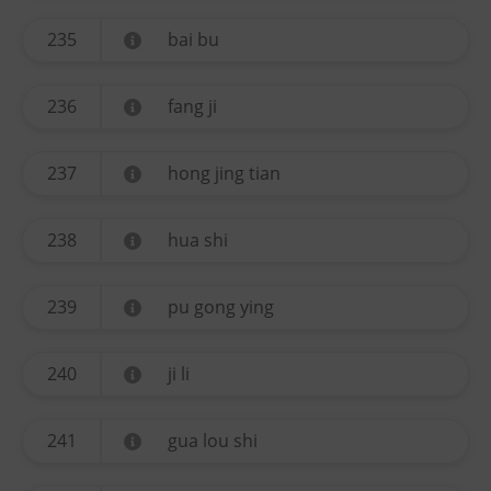
235
bai bu
236
fang ji
237
hong jing tian
238
hua shi
239
pu gong ying
240
ji li
241
gua lou shi