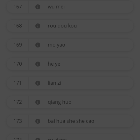
167
wu mei
168
rou dou kou
169
mo yao
170
he ye
171
lian zi
172
qiang huo
173
bai hua she she cao