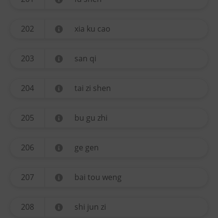
202
xia ku cao
203
san qi
204
tai zi shen
205
bu gu zhi
206
ge gen
207
bai tou weng
208
shi jun zi