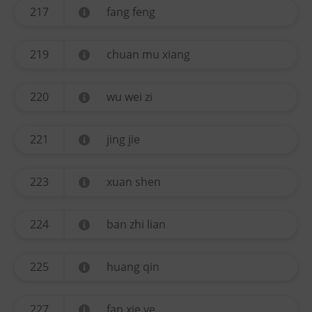
217
fang feng
219
chuan mu xiang
220
wu wei zi
221
jing jie
223
xuan shen
224
ban zhi lian
225
huang qin
227
fan xie ye