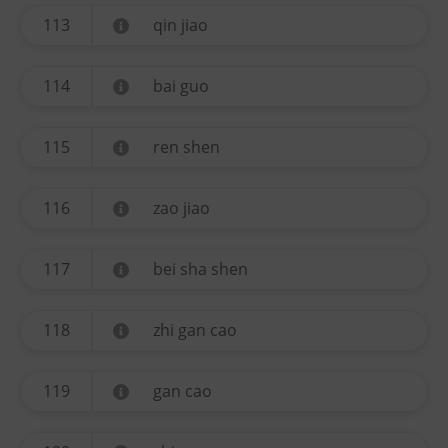
113
qin jiao
114
bai guo
115
ren shen
116
zao jiao
117
bei sha shen
118
zhi gan cao
119
gan cao