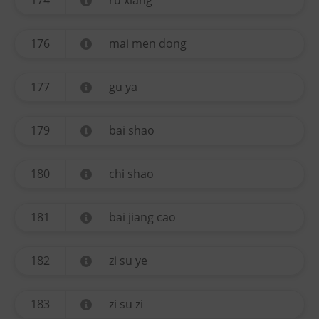
174
ru xiang
176
mai men dong
177
gu ya
179
bai shao
180
chi shao
181
bai jiang cao
182
zi su ye
183
zi su zi