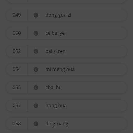
049
dong gua zi
050
ce bai ye
052
bai zi ren
054
mi meng hua
055
chai hu
057
hong hua
058
ding xiang