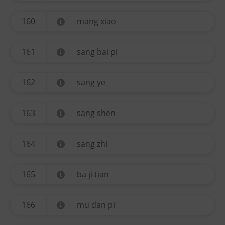
160
mang xiao
161
sang bai pi
162
sang ye
163
sang shen
164
sang zhi
165
ba ji tian
166
mu dan pi