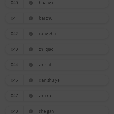
040
huang qi
041
bai zhu
042
cang zhu
043
zhi qiao
044
zhi shi
046
dan zhu ye
047
zhu ru
048
she gan