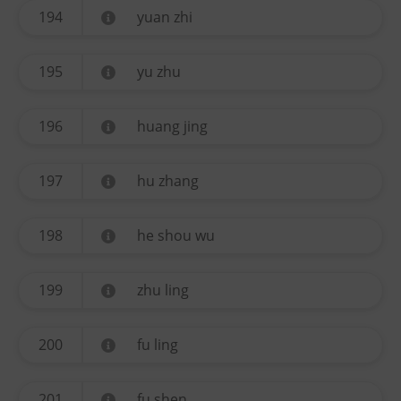
194
yuan zhi
195
yu zhu
196
huang jing
197
hu zhang
198
he shou wu
199
zhu ling
200
fu ling
201
fu shen