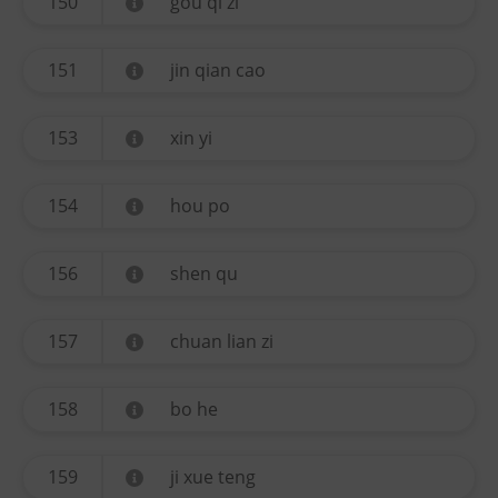
150
gou qi zi
151
jin qian cao
153
xin yi
154
hou po
156
shen qu
157
chuan lian zi
158
bo he
159
ji xue teng