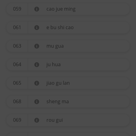
059
cao jue ming
061
e bu shi cao
063
mu gua
064
ju hua
065
jiao gu lan
068
sheng ma
069
rou gui