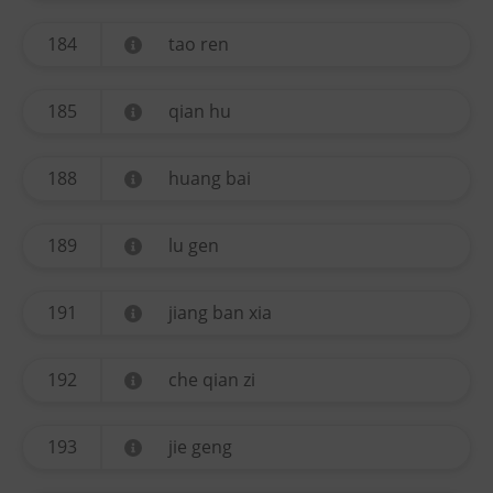
184
tao ren
185
qian hu
188
huang bai
189
lu gen
191
jiang ban xia
192
che qian zi
193
jie geng