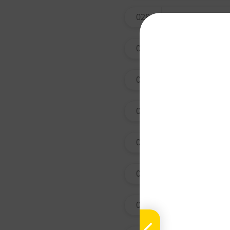
028
tian na
029
xing r
031
qing h
033
ai ye
034
yin ch
037
tian m
038
zi wan