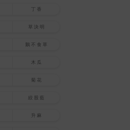
丁 香
草 決 明
鵝 不 食 草
木 瓜
菊 花
絞 股 藍
升 麻