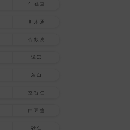
仙 鶴 草
川 木 通
合 歡 皮
澤 瀉
蔥 白
益 智 仁
白 豆 蔻
砂 仁