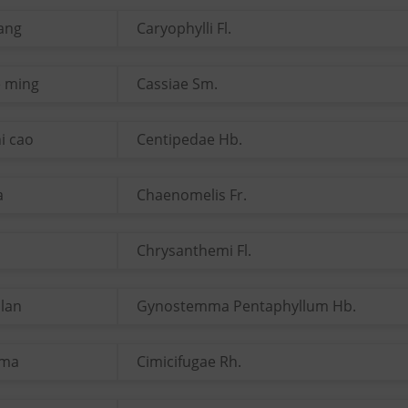
iang
Caryophylli Fl.
e ming
Cassiae Sm.
i cao
Centipedae Hb.
a
Chaenomelis Fr.
Chrysanthemi Fl.
 lan
Gynostemma Pentaphyllum Hb.
 ma
Cimicifugae Rh.