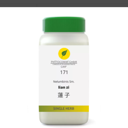
n xing
Arisaematis Rh.
en
Armeniacae Amarum Sm.
ao
Artemisae Annuae Hb.
Artemisae Argyi Fo.
en hao
Artemisiae Scopariae Hb.
en dong
Asparagi Rx.
Asteris Rx. et Rh.