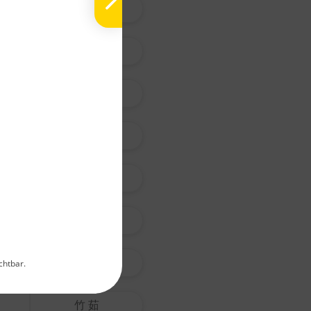
沙 苑 子
黃 耆
白 朮
N
Pi
蒼 朮
La
Ch
枳 殼
E
G
Ei
枳 實
Me
淡 竹 葉
chtbar.
Hinweis:
Qualitätsnach
竹 茹