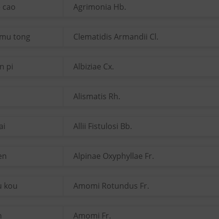
e cao
Agrimonia Hb.
 mu tong
Clematidis Armandii Cl.
n pi
Albiziae Cx.
Alismatis Rh.
ai
Allii Fistulosi Bb.
ren
Alpinae Oxyphyllae Fr.
u kou
Amomi Rotundus Fr.
n
Amomi Fr.