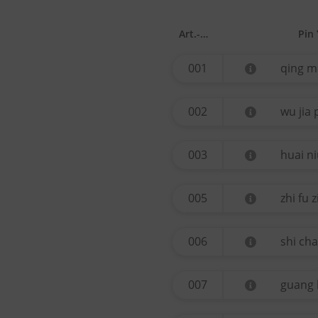
Art.-Nr.
Pin 
001
qing m
002
wu jia 
003
huai ni
005
zhi fu z
006
shi ch
007
guang 