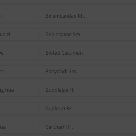
n
Belamcandae Rh.
ua zi
Benincasae Sm.
ye
Biotae Cacumen
ren
Platycladi Sm.
ng hua
Buddlejae Fl.
u
Bupleuri Rx.
hua
Carthami Fl.