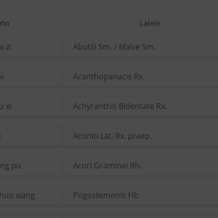
Yin
Latein
a zi
Abutili Sm. / Malve Sm.
pi
Acanthopanacis Rx.
u xi
Achyranthis Bidentate Rx.
i
Aconiti Lat. Rx. praep.
ang pu
Acori Graminei Rh.
huo xiang
Pogostemonis Hb.