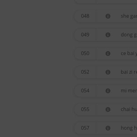
048
she ga
049
dong g
050
ce bai 
052
bai zi 
054
mi me
055
chai h
057
hong 