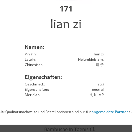
n zi
Astragali Complanati Sm.
171
lian zi
qi
Astragali Rx.
u
Atractylodis Macro. Rh.
Namen:
Pin Yin:
lian zi
hu
Atractylodis Rh.
Latein:
Nelumbinis Sm.
Chinesisch:
蓮 子
o
Aurantii Fr.
Eigenschaften:
Geschmack:
süß
Eigenschaften:
neutral
Aurantii Immaturus Fr.
Meridian:
H, N, MP
u ye
Lophateri Hb.
is:
Qualitätsnachweise und Bestelloptionen sind nur für
angemeldete Partner
si
Bambusae In Taenis Cl.