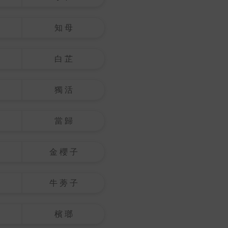
知 母
白 芷
獨 活
當 歸
金 櫻 子
牛 蒡 子
檳 瑯