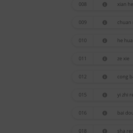
008
xian h
009
chuan
010
he hua
011
ze xie
012
cong b
015
yi zhi 
016
bai do
018
sha re