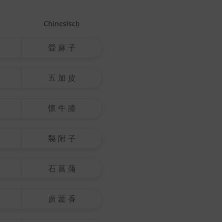
Chinesisch
檾 麻 子
五 加 皮
懷 牛 膝
製 附 子
石 菖 蒲
廣 藿 香