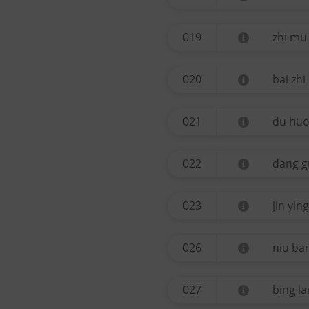
019
zhi mu
020
bai zhi
021
du hu
022
dang g
023
jin ying
026
niu ban
027
bing l