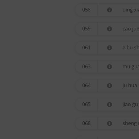
058
ding x
059
cao ju
061
e bu sh
063
mu gu
064
ju hua
065
jiao gu
068
sheng