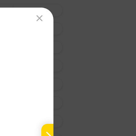
天 南 星
杏 仁
青 蒿
艾 葉
茵 陳 蒿
天 門 冬
紫 菀