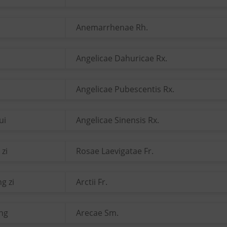
Anemarrhenae Rh.
Angelicae Dahuricae Rx.
o
Angelicae Pubescentis Rx.
ui
Angelicae Sinensis Rx.
 zi
Rosae Laevigatae Fr.
g zi
Arctii Fr.
ang
Arecae Sm.