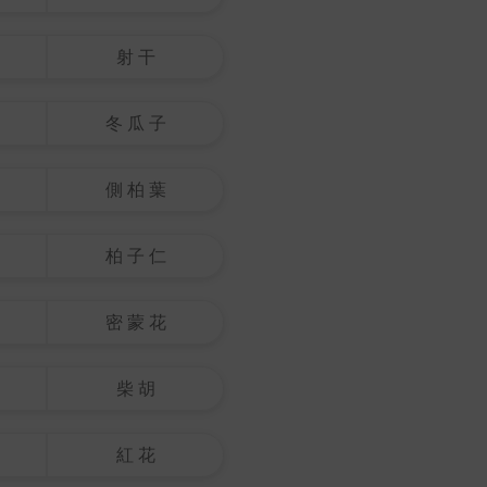
射 干
冬 瓜 子
側 柏 葉
柏 子 仁
密 蒙 花
柴 胡
紅 花