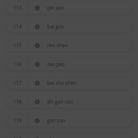
113
qin jiao
114
bai guo
115
ren shen
116
zao jiao
117
bei sha shen
118
zhi gan cao
119
gan cao