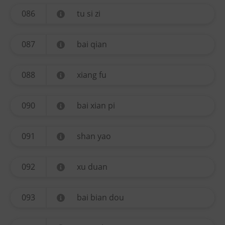
086
tu si zi
087
bai qian
088
xiang fu
090
bai xian pi
091
shan yao
092
xu duan
093
bai bian dou