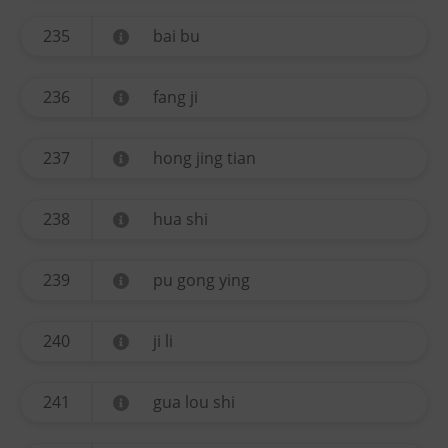
235
bai bu
236
fang ji
237
hong jing tian
238
hua shi
239
pu gong ying
240
ji li
241
gua lou shi