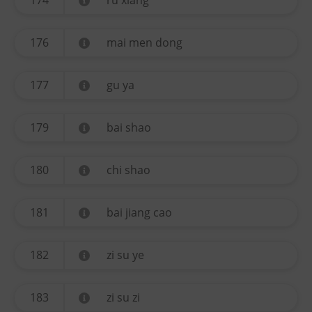
174
ru xiang
176
mai men dong
177
gu ya
179
bai shao
180
chi shao
181
bai jiang cao
182
zi su ye
183
zi su zi