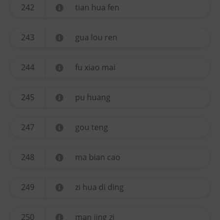
242
tian hua fen
243
gua lou ren
244
fu xiao mai
245
pu huang
247
gou teng
248
ma bian cao
249
zi hua di ding
250
man jing zi