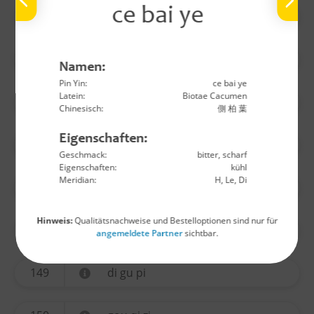
ce bai ye
140
wu yao
141
huo ma ren
Namen:
Pin Yin:
ce bai ye
Latein:
Biotae Cacumen
142
lu lu tong
Chinesisch:
側 柏 葉
Eigenschaften:
144
long yan rou
Geschmack:
bitter, scharf
Eigenschaften:
kühl
Meridian:
H, Le, Di
145
jin yin hua
Hinweis:
Qualitätsnachweise und Bestelloptionen sind nur für
146
sang ji sheng
angemeldete Partner
sichtbar.
149
di gu pi