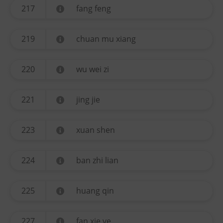
217
fang feng
219
chuan mu xiang
220
wu wei zi
221
jing jie
223
xuan shen
224
ban zhi lian
225
huang qin
227
fan xie ye