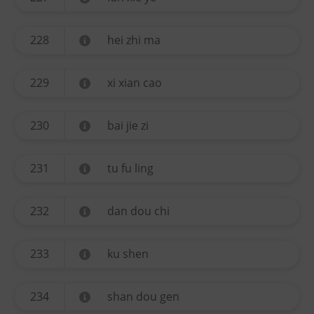
228
hei zhi ma
229
xi xian cao
230
bai jie zi
231
tu fu ling
232
dan dou chi
233
ku shen
234
shan dou gen