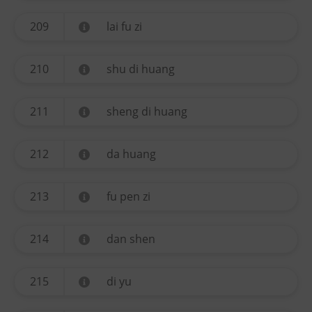
209
lai fu zi
210
shu di huang
211
sheng di huang
212
da huang
213
fu pen zi
214
dan shen
215
di yu