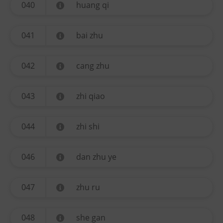
040
huang qi
041
bai zhu
042
cang zhu
043
zhi qiao
044
zhi shi
046
dan zhu ye
047
zhu ru
048
she gan