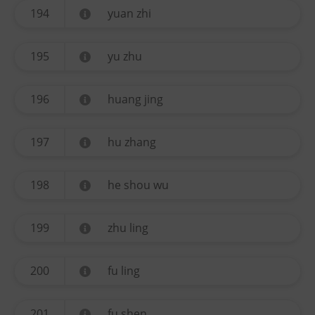
194
yuan zhi
195
yu zhu
196
huang jing
197
hu zhang
198
he shou wu
199
zhu ling
200
fu ling
201
fu shen