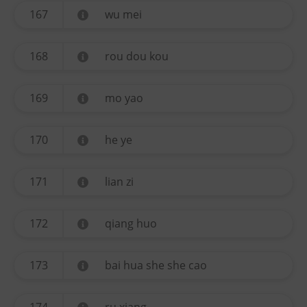
167
wu mei
168
rou dou kou
169
mo yao
170
he ye
171
lian zi
172
qiang huo
173
bai hua she she cao