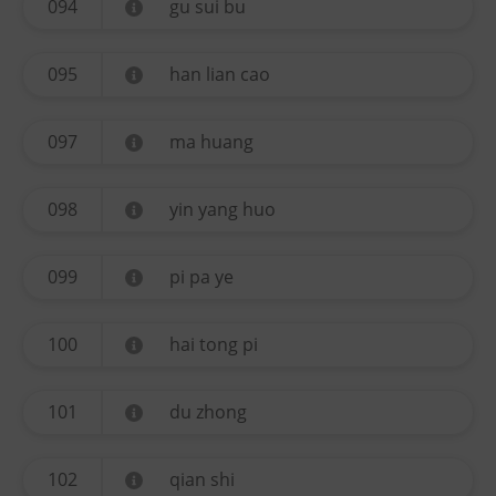
094
gu sui bu
095
han lian cao
097
ma huang
098
yin yang huo
099
pi pa ye
100
hai tong pi
101
du zhong
102
qian shi