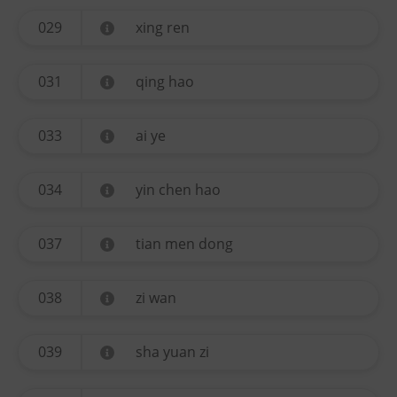
029
xing ren
031
qing hao
033
ai ye
034
yin chen hao
037
tian men dong
038
zi wan
039
sha yuan zi