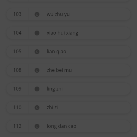
103
wu zhu yu
104
xiao hui xiang
105
lian qiao
108
zhe bei mu
109
ling zhi
110
zhi zi
112
long dan cao