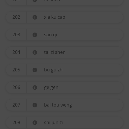
202
xia ku cao
203
san qi
204
tai zi shen
205
bu gu zhi
206
ge gen
207
bai tou weng
208
shi jun zi