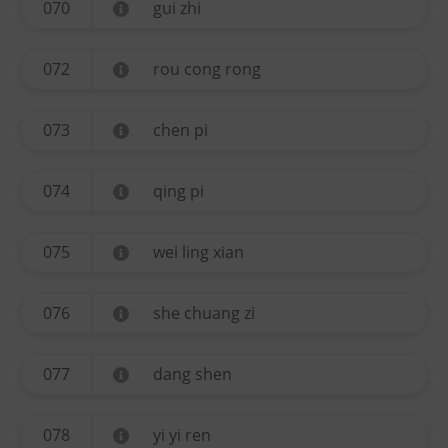
070
gui zhi
072
rou cong rong
073
chen pi
074
qing pi
075
wei ling xian
076
she chuang zi
077
dang shen
078
yi yi ren