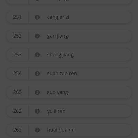
251
cang er zi
252
gan jiang
253
sheng jiang
254
suan zao ren
260
suo yang
262
yu li ren
263
huai hua mi