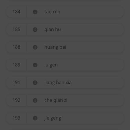
184
tao ren
185
qian hu
188
huang bai
189
lu gen
191
jiang ban xia
192
che qian zi
193
jie geng