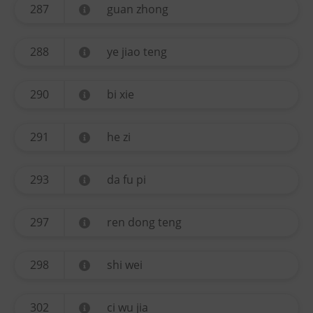
287
guan zhong
288
ye jiao teng
290
bi xie
291
he zi
293
da fu pi
297
ren dong teng
298
shi wei
302
ci wu jia