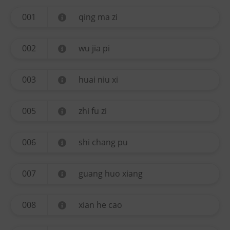
001
qing ma zi
002
wu jia pi
003
huai niu xi
005
zhi fu zi
006
shi chang pu
007
guang huo xiang
008
xian he cao