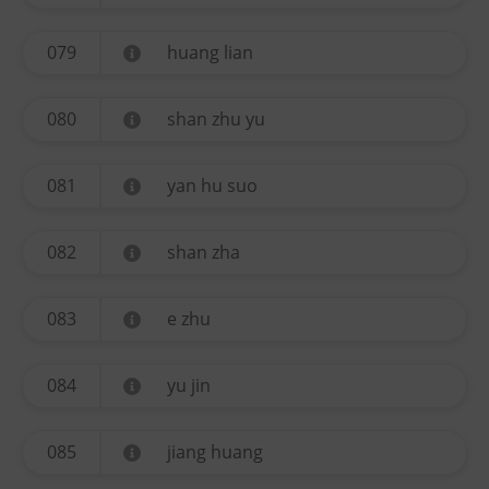
079
huang lian
080
shan zhu yu
081
yan hu suo
082
shan zha
083
e zhu
084
yu jin
085
jiang huang