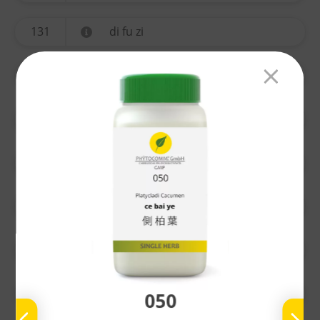
131
di fu zi
134
yi mu cao
135
ting li zi
136
chuan xiong
137
gao ben
138
nu zhen zi
139
bai he
050