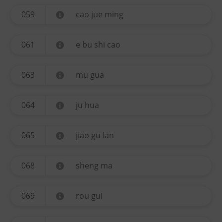
059
cao jue ming
061
e bu shi cao
063
mu gua
064
ju hua
065
jiao gu lan
068
sheng ma
069
rou gui