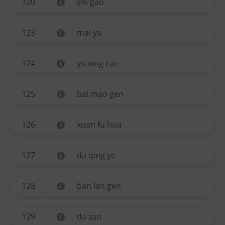
120
shi gao
123
mai ya
124
yu xing cao
125
bai mao gen
126
xuan fu hua
127
da qing ye
128
ban lan gen
129
da zao