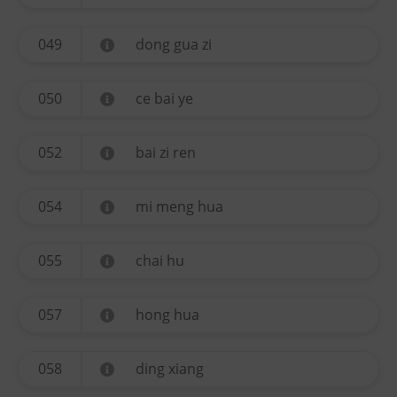
049
dong gua zi
050
ce bai ye
052
bai zi ren
054
mi meng hua
055
chai hu
057
hong hua
058
ding xiang