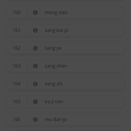
160
mang xiao
161
sang bai pi
162
sang ye
163
sang shen
164
sang zhi
165
ba ji tian
166
mu dan pi