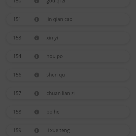
150
gou qi zi
151
jin qian cao
153
xin yi
154
hou po
156
shen qu
157
chuan lian zi
158
bo he
159
ji xue teng