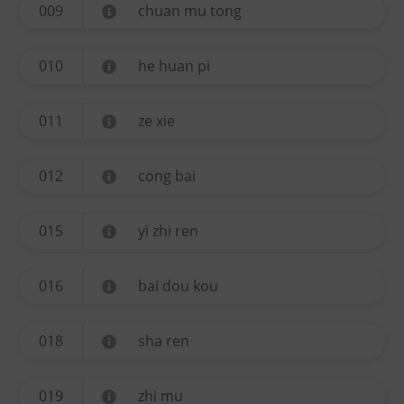
009
chuan mu tong
010
he huan pi
011
ze xie
012
cong bai
015
yi zhi ren
016
bai dou kou
018
sha ren
019
zhi mu