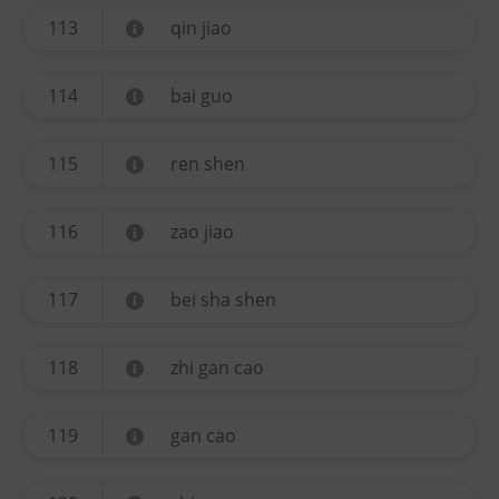
113
qin jiao
114
bai guo
115
ren shen
116
zao jiao
117
bei sha shen
118
zhi gan cao
119
gan cao