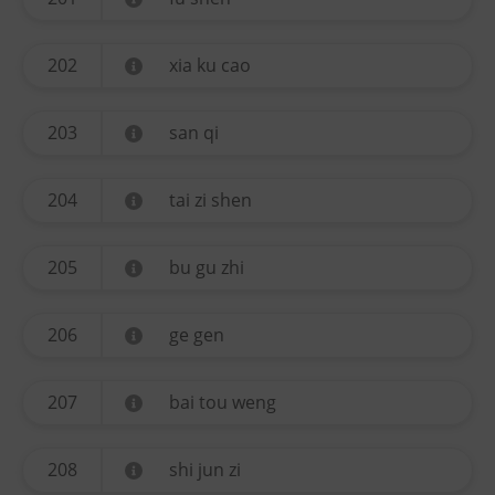
202
xia ku cao
203
san qi
204
tai zi shen
205
bu gu zhi
206
ge gen
207
bai tou weng
208
shi jun zi