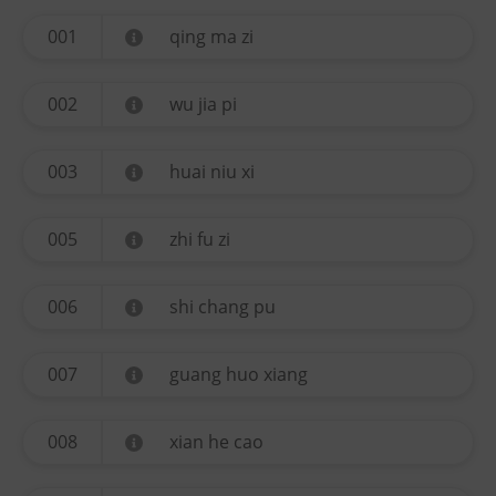
001
qing ma zi
002
wu jia pi
003
huai niu xi
005
zhi fu zi
006
shi chang pu
007
guang huo xiang
008
xian he cao