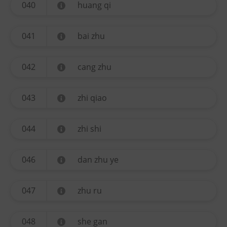
040
huang qi
041
bai zhu
042
cang zhu
043
zhi qiao
044
zhi shi
046
dan zhu ye
047
zhu ru
048
she gan