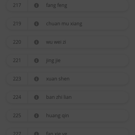
217
fang feng
219
chuan mu xiang
220
wu wei zi
221
jing jie
223
xuan shen
224
ban zhi lian
225
huang qin
227
fan xie ye