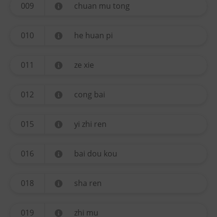
009
chuan mu tong
010
he huan pi
011
ze xie
012
cong bai
015
yi zhi ren
016
bai dou kou
018
sha ren
019
zhi mu