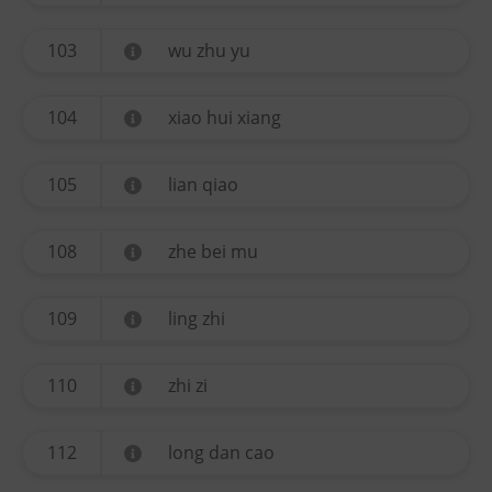
103
wu zhu yu
104
xiao hui xiang
105
lian qiao
108
zhe bei mu
109
ling zhi
110
zhi zi
112
long dan cao