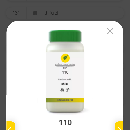
131
di fu zi
134
yi mu cao
135
ting li zi
136
chuan xiong
137
gao ben
138
nu zhen zi
139
bai he
110