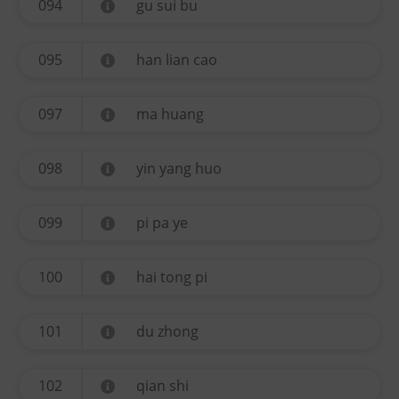
094
gu sui bu
095
han lian cao
097
ma huang
098
yin yang huo
099
pi pa ye
100
hai tong pi
101
du zhong
102
qian shi