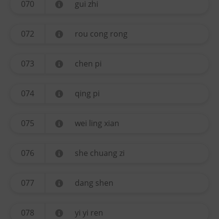
070
gui zhi
072
rou cong rong
073
chen pi
074
qing pi
075
wei ling xian
076
she chuang zi
077
dang shen
078
yi yi ren