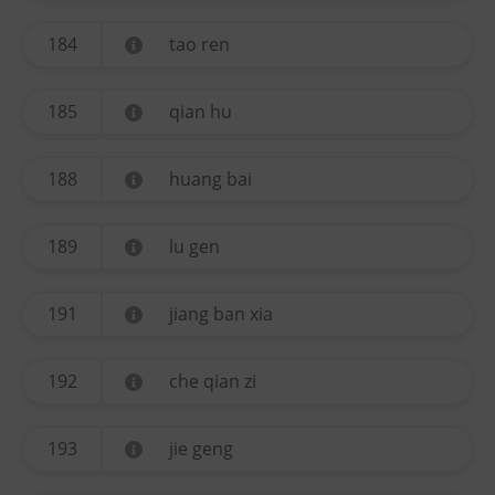
184
tao ren
185
qian hu
188
huang bai
189
lu gen
191
jiang ban xia
192
che qian zi
193
jie geng