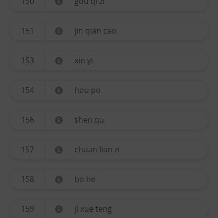
150
gou qi zi
151
jin qian cao
153
xin yi
154
hou po
156
shen qu
157
chuan lian zi
158
bo he
159
ji xue teng