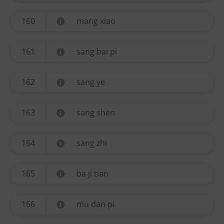
160
mang xiao
161
sang bai pi
162
sang ye
163
sang shen
164
sang zhi
165
ba ji tian
166
mu dan pi