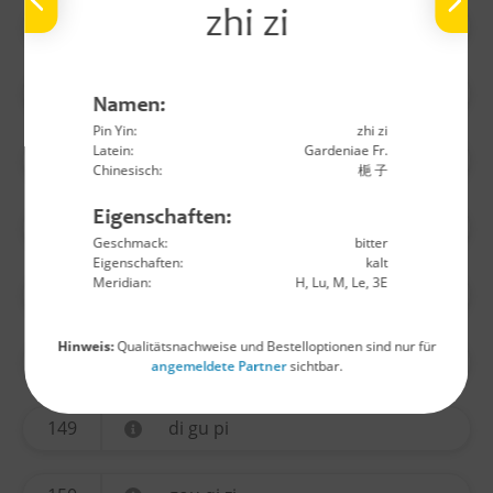
zhi zi
140
wu yao
141
huo ma ren
Namen:
Pin Yin:
zhi zi
Latein:
Gardeniae Fr.
142
lu lu tong
Chinesisch:
梔 子
Eigenschaften:
144
long yan rou
Geschmack:
bitter
Eigenschaften:
kalt
Meridian:
H, Lu, M, Le, 3E
145
jin yin hua
Hinweis:
Qualitätsnachweise und Bestelloptionen sind nur für
146
sang ji sheng
angemeldete Partner
sichtbar.
149
di gu pi