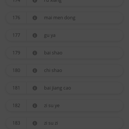
174
ru xiang
176
mai men dong
177
gu ya
179
bai shao
180
chi shao
181
bai jiang cao
182
zi su ye
183
zi su zi