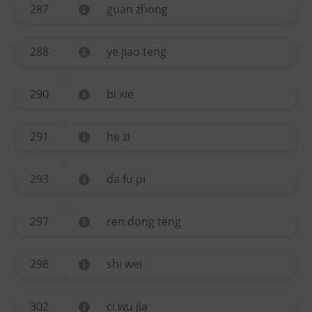
287
guan zhong
288
ye jiao teng
290
bi xie
291
he zi
293
da fu pi
297
ren dong teng
298
shi wei
302
ci wu jia