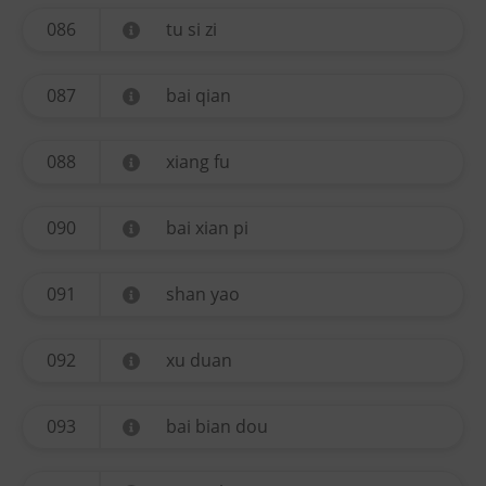
086
tu si zi
087
bai qian
088
xiang fu
090
bai xian pi
091
shan yao
092
xu duan
093
bai bian dou