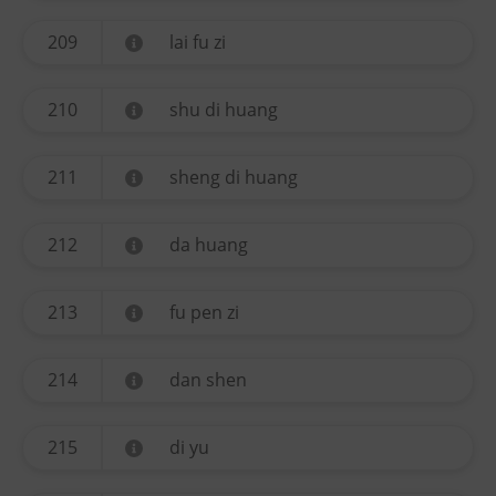
209
lai fu zi
210
shu di huang
211
sheng di huang
212
da huang
213
fu pen zi
214
dan shen
215
di yu