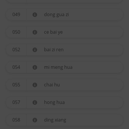
049
dong gua zi
050
ce bai ye
052
bai zi ren
054
mi meng hua
055
chai hu
057
hong hua
058
ding xiang