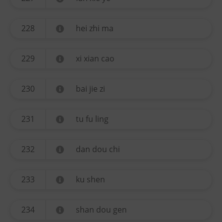
228
hei zhi ma
229
xi xian cao
230
bai jie zi
231
tu fu ling
232
dan dou chi
233
ku shen
234
shan dou gen