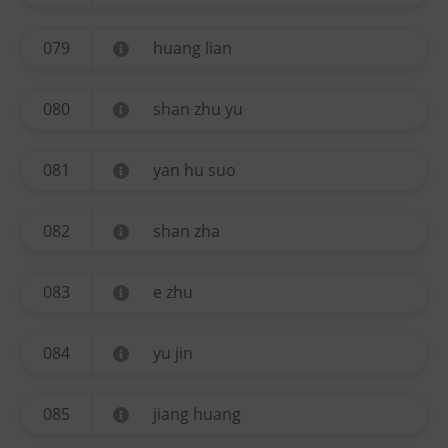
079
huang lian
080
shan zhu yu
081
yan hu suo
082
shan zha
083
e zhu
084
yu jin
085
jiang huang