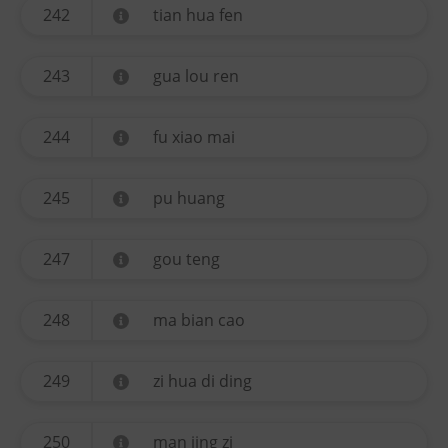
242
tian hua fen
243
gua lou ren
244
fu xiao mai
245
pu huang
247
gou teng
248
ma bian cao
249
zi hua di ding
250
man jing zi