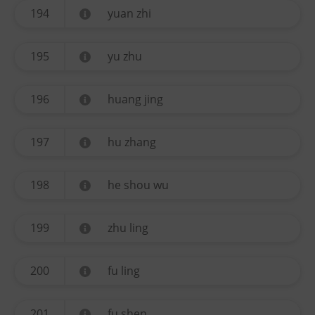
194
yuan zhi
195
yu zhu
196
huang jing
197
hu zhang
198
he shou wu
199
zhu ling
200
fu ling
201
fu shen