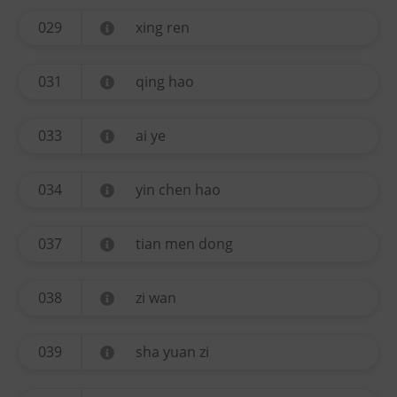
029
xing ren
031
qing hao
033
ai ye
034
yin chen hao
037
tian men dong
038
zi wan
039
sha yuan zi