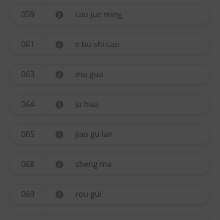
059
cao jue ming
061
e bu shi cao
063
mu gua
064
ju hua
065
jiao gu lan
068
sheng ma
069
rou gui