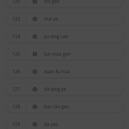
120
shi gao
123
mai ya
124
yu xing cao
125
bai mao gen
126
xuan fu hua
127
da qing ye
128
ban lan gen
129
da zao