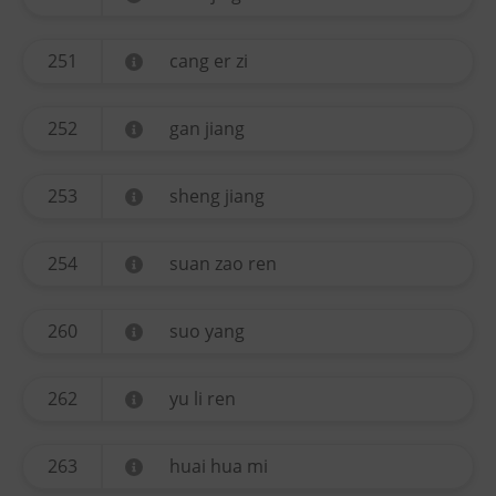
251
cang er zi
252
gan jiang
253
sheng jiang
254
suan zao ren
260
suo yang
262
yu li ren
263
huai hua mi