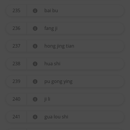
235
bai bu
236
fang ji
237
hong jing tian
238
hua shi
239
pu gong ying
240
ji li
241
gua lou shi