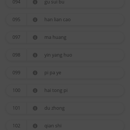
094
gu sui bu
095
han lian cao
097
ma huang
098
yin yang huo
099
pi pa ye
100
hai tong pi
101
du zhong
102
qian shi