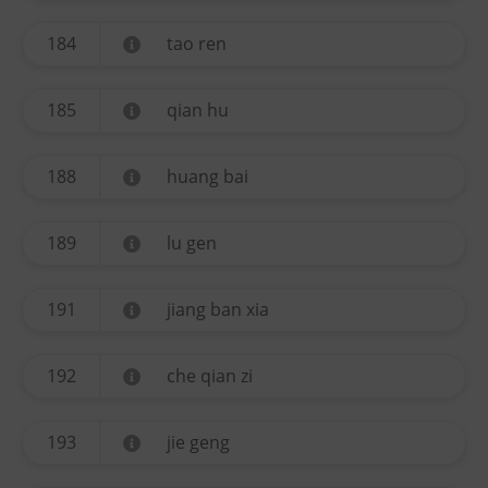
184
tao ren
185
qian hu
188
huang bai
189
lu gen
191
jiang ban xia
192
che qian zi
193
jie geng