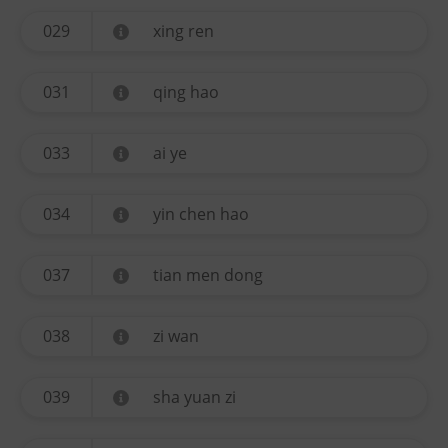
029
xing ren
031
qing hao
033
ai ye
034
yin chen hao
037
tian men dong
038
zi wan
039
sha yuan zi