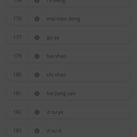
174
ru xiang
176
mai men dong
177
gu ya
179
bai shao
180
chi shao
181
bai jiang cao
182
zi su ye
183
zi su zi