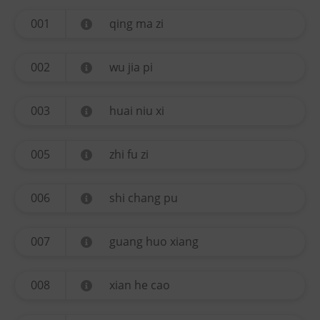
001
qing ma zi
002
wu jia pi
003
huai niu xi
005
zhi fu zi
006
shi chang pu
007
guang huo xiang
008
xian he cao