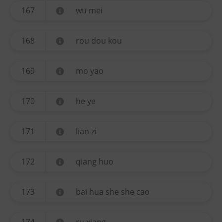
167
wu mei
168
rou dou kou
169
mo yao
170
he ye
171
lian zi
172
qiang huo
173
bai hua she she cao