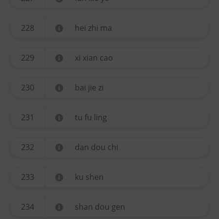
228
hei zhi ma
229
xi xian cao
230
bai jie zi
231
tu fu ling
232
dan dou chi
233
ku shen
234
shan dou gen