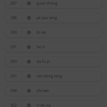
287
guan zhong
288
ye jiao teng
290
bi xie
291
he zi
293
da fu pi
297
ren dong teng
298
shi wei
302
ci wu jia