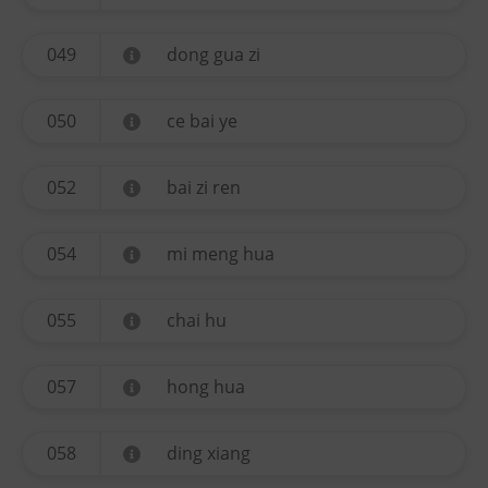
049
dong gua zi
050
ce bai ye
052
bai zi ren
054
mi meng hua
055
chai hu
057
hong hua
058
ding xiang