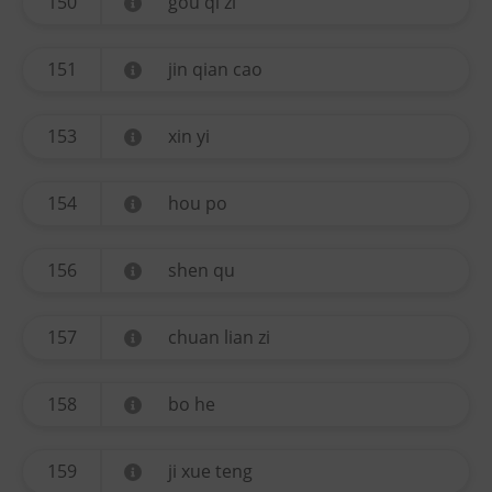
150
gou qi zi
151
jin qian cao
153
xin yi
154
hou po
156
shen qu
157
chuan lian zi
158
bo he
159
ji xue teng