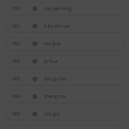
059
cao jue ming
061
e bu shi cao
063
mu gua
064
ju hua
065
jiao gu lan
068
sheng ma
069
rou gui