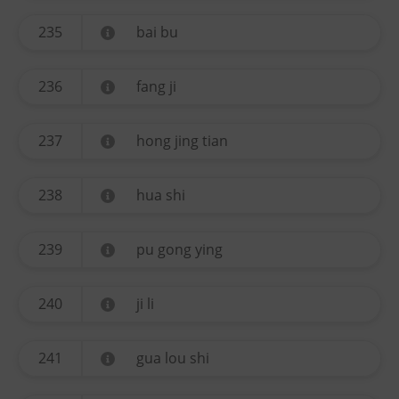
235
bai bu
236
fang ji
237
hong jing tian
238
hua shi
239
pu gong ying
240
ji li
241
gua lou shi