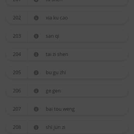
202
xia ku cao
203
san qi
204
tai zi shen
205
bu gu zhi
206
ge gen
207
bai tou weng
208
shi jun zi