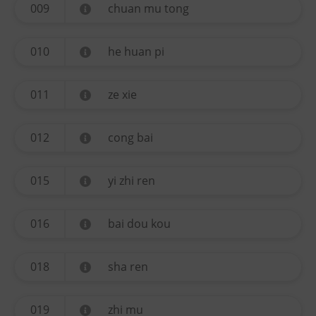
009
chuan mu tong
010
he huan pi
011
ze xie
012
cong bai
015
yi zhi ren
016
bai dou kou
018
sha ren
019
zhi mu