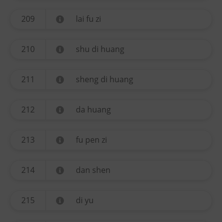
209
lai fu zi
210
shu di huang
211
sheng di huang
212
da huang
213
fu pen zi
214
dan shen
215
di yu