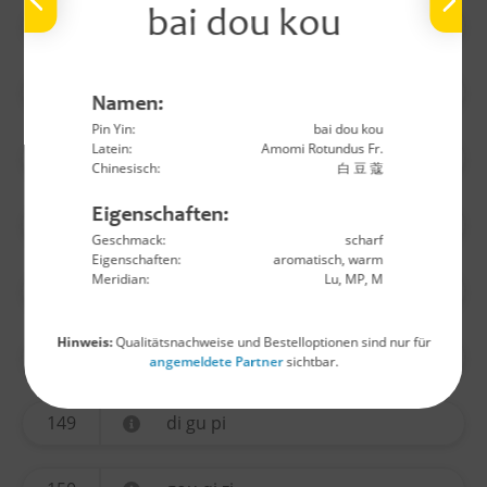
bai dou kou
140
wu yao
141
huo ma ren
Namen:
Pin Yin:
bai dou kou
Latein:
Amomi Rotundus Fr.
142
lu lu tong
Chinesisch:
白 豆 蔻
Eigenschaften:
144
long yan rou
Geschmack:
scharf
Eigenschaften:
aromatisch, warm
Meridian:
Lu, MP, M
145
jin yin hua
Hinweis:
Qualitätsnachweise und Bestelloptionen sind nur für
146
sang ji sheng
angemeldete Partner
sichtbar.
149
di gu pi