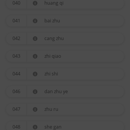
040
huang qi
041
bai zhu
042
cang zhu
043
zhi qiao
044
zhi shi
046
dan zhu ye
047
zhu ru
048
she gan