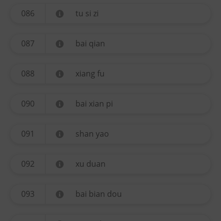
086
tu si zi
087
bai qian
088
xiang fu
090
bai xian pi
091
shan yao
092
xu duan
093
bai bian dou