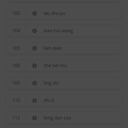
103
wu zhu yu
104
xiao hui xiang
105
lian qiao
108
zhe bei mu
109
ling zhi
110
zhi zi
112
long dan cao