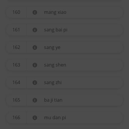
160
mang xiao
161
sang bai pi
162
sang ye
163
sang shen
164
sang zhi
165
ba ji tian
166
mu dan pi