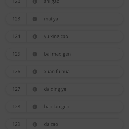
120
shi gao
123
mai ya
124
yu xing cao
125
bai mao gen
126
xuan fu hua
127
da qing ye
128
ban lan gen
129
da zao