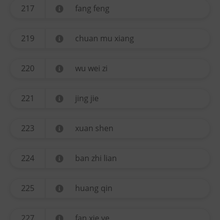
217
fang feng
219
chuan mu xiang
220
wu wei zi
221
jing jie
223
xuan shen
224
ban zhi lian
225
huang qin
227
fan xie ye