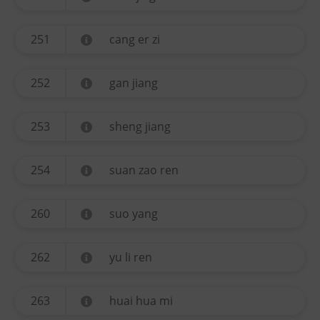
251
cang er zi
252
gan jiang
253
sheng jiang
254
suan zao ren
260
suo yang
262
yu li ren
263
huai hua mi