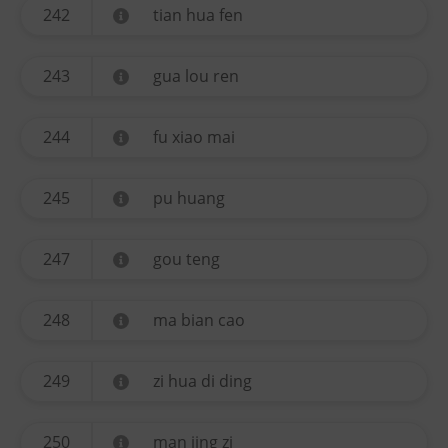
242
tian hua fen
243
gua lou ren
244
fu xiao mai
245
pu huang
247
gou teng
248
ma bian cao
249
zi hua di ding
250
man jing zi