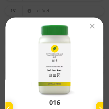
131
di fu zi
134
yi mu cao
135
ting li zi
136
chuan xiong
137
gao ben
138
nu zhen zi
139
bai he
016