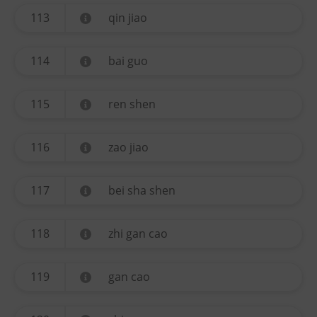
113
qin jiao
114
bai guo
115
ren shen
116
zao jiao
117
bei sha shen
118
zhi gan cao
119
gan cao