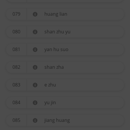
079
huang lian
080
shan zhu yu
081
yan hu suo
082
shan zha
083
e zhu
084
yu jin
085
jiang huang