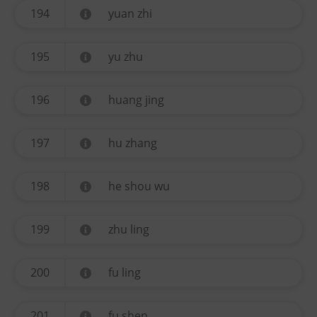
194
yuan zhi
195
yu zhu
196
huang jing
197
hu zhang
198
he shou wu
199
zhu ling
200
fu ling
201
fu shen