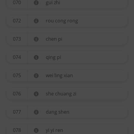
070
gui zhi
072
rou cong rong
073
chen pi
074
qing pi
075
wei ling xian
076
she chuang zi
077
dang shen
078
yi yi ren