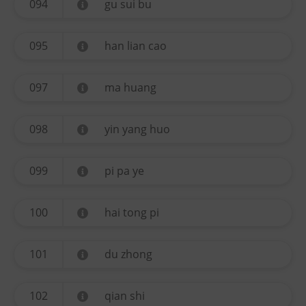
094
gu sui bu
095
han lian cao
097
ma huang
098
yin yang huo
099
pi pa ye
100
hai tong pi
101
du zhong
102
qian shi