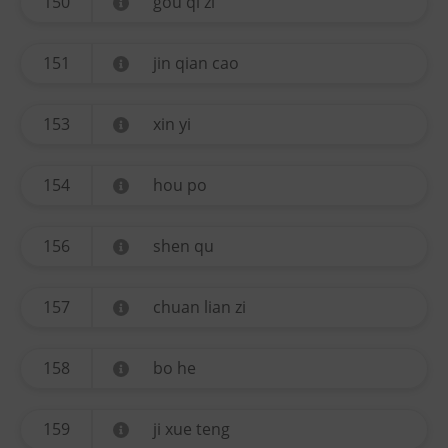
150
gou qi zi
151
jin qian cao
153
xin yi
154
hou po
156
shen qu
157
chuan lian zi
158
bo he
159
ji xue teng