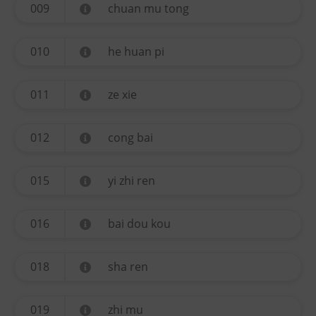
009
chuan mu tong
010
he huan pi
011
ze xie
012
cong bai
015
yi zhi ren
016
bai dou kou
018
sha ren
019
zhi mu