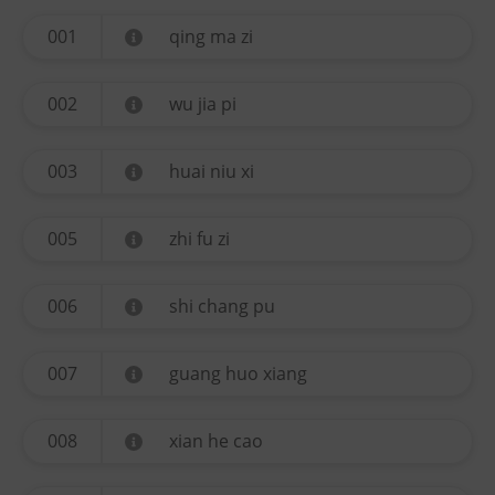
001
qing ma zi
002
wu jia pi
003
huai niu xi
005
zhi fu zi
006
shi chang pu
007
guang huo xiang
008
xian he cao