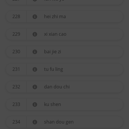
228
hei zhi ma
229
xi xian cao
230
bai jie zi
231
tu fu ling
232
dan dou chi
233
ku shen
234
shan dou gen