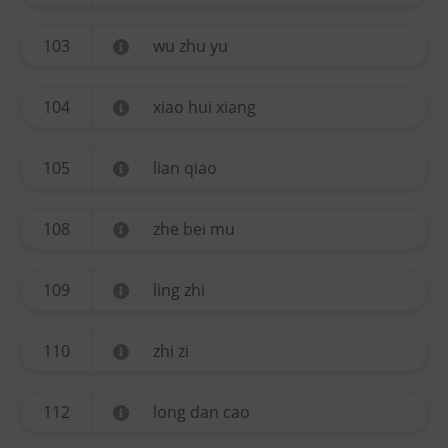
103
wu zhu yu
104
xiao hui xiang
105
lian qiao
108
zhe bei mu
109
ling zhi
110
zhi zi
112
long dan cao