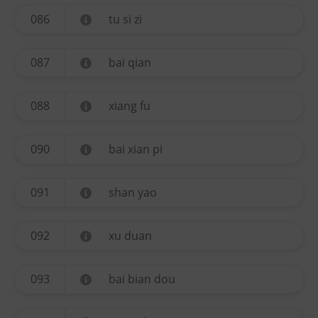
086
tu si zi
087
bai qian
088
xiang fu
090
bai xian pi
091
shan yao
092
xu duan
093
bai bian dou