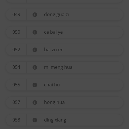
049
dong gua zi
050
ce bai ye
052
bai zi ren
054
mi meng hua
055
chai hu
057
hong hua
058
ding xiang