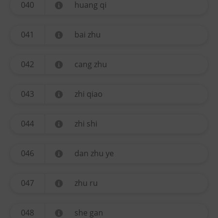
040
huang qi
041
bai zhu
042
cang zhu
043
zhi qiao
044
zhi shi
046
dan zhu ye
047
zhu ru
048
she gan