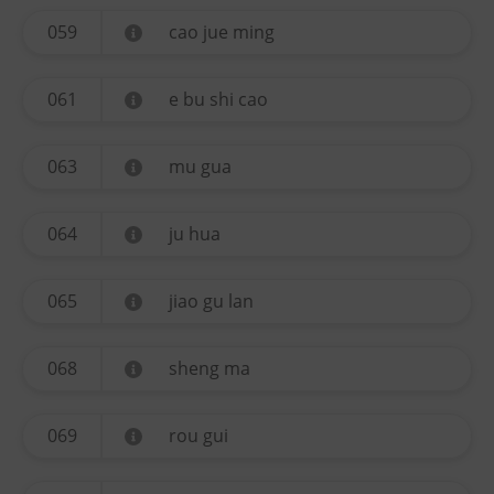
059
cao jue ming
061
e bu shi cao
063
mu gua
064
ju hua
065
jiao gu lan
068
sheng ma
069
rou gui