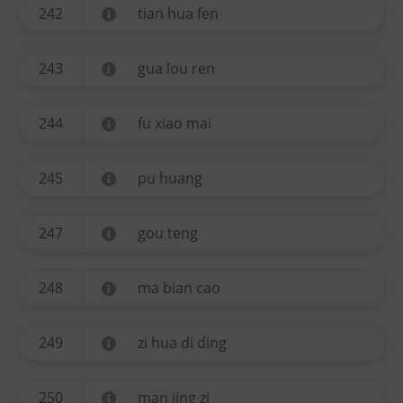
242
tian hua fen
243
gua lou ren
244
fu xiao mai
245
pu huang
247
gou teng
248
ma bian cao
249
zi hua di ding
250
man jing zi