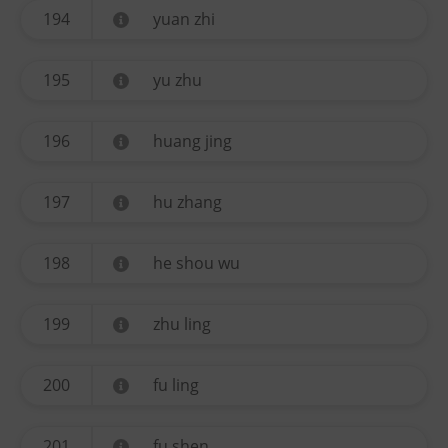
194
yuan zhi
195
yu zhu
196
huang jing
197
hu zhang
198
he shou wu
199
zhu ling
200
fu ling
201
fu shen