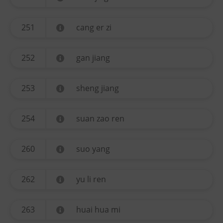
251
cang er zi
252
gan jiang
253
sheng jiang
254
suan zao ren
260
suo yang
262
yu li ren
263
huai hua mi