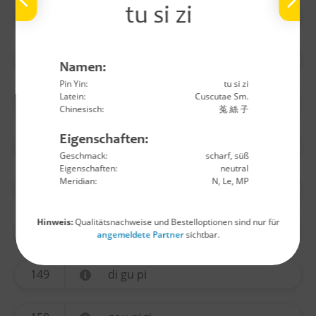
tu si zi
140
wu yao
141
huo ma ren
Namen:
Pin Yin:
tu si zi
Latein:
Cuscutae Sm.
142
lu lu tong
Chinesisch:
菟 絲 子
Eigenschaften:
144
long yan rou
Geschmack:
scharf, süß
Eigenschaften:
neutral
Meridian:
N, Le, MP
145
jin yin hua
Hinweis:
Qualitätsnachweise und Bestelloptionen sind nur für
146
sang ji sheng
angemeldete Partner
sichtbar.
149
di gu pi