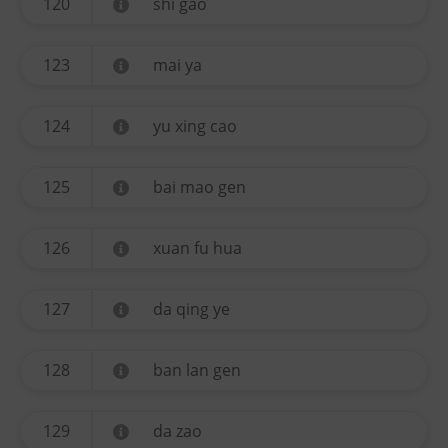
120
shi gao
123
mai ya
124
yu xing cao
125
bai mao gen
126
xuan fu hua
127
da qing ye
128
ban lan gen
129
da zao