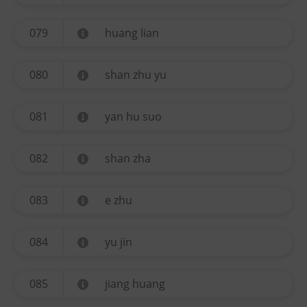
079
huang lian
080
shan zhu yu
081
yan hu suo
082
shan zha
083
e zhu
084
yu jin
085
jiang huang