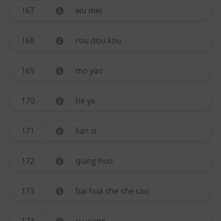
167
wu mei
168
rou dou kou
169
mo yao
170
he ye
171
lian zi
172
qiang huo
173
bai hua she she cao