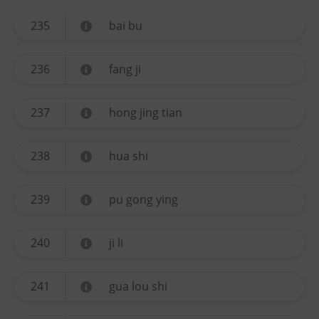
235
bai bu
236
fang ji
237
hong jing tian
238
hua shi
239
pu gong ying
240
ji li
241
gua lou shi