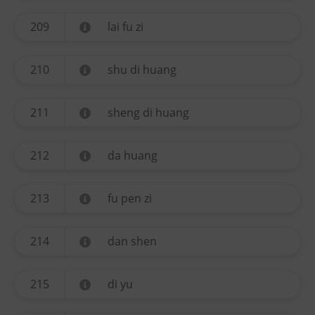
209
lai fu zi
210
shu di huang
211
sheng di huang
212
da huang
213
fu pen zi
214
dan shen
215
di yu