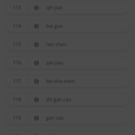
113
qin jiao
114
bai guo
115
ren shen
116
zao jiao
117
bei sha shen
118
zhi gan cao
119
gan cao