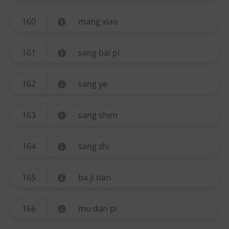
160
mang xiao
161
sang bai pi
162
sang ye
163
sang shen
164
sang zhi
165
ba ji tian
166
mu dan pi