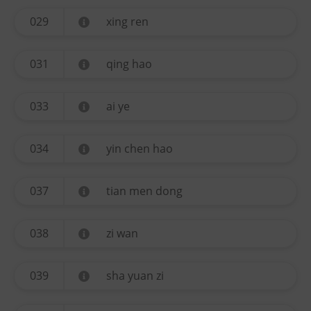
029
xing ren
031
qing hao
033
ai ye
034
yin chen hao
037
tian men dong
038
zi wan
039
sha yuan zi