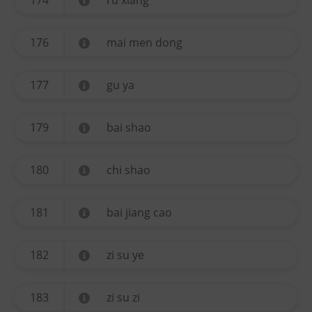
174
ru xiang
176
mai men dong
177
gu ya
179
bai shao
180
chi shao
181
bai jiang cao
182
zi su ye
183
zi su zi