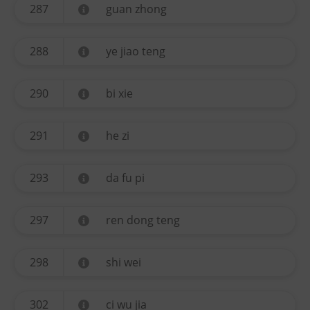
287
guan zhong
288
ye jiao teng
290
bi xie
291
he zi
293
da fu pi
297
ren dong teng
298
shi wei
302
ci wu jia