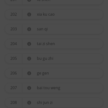
202
xia ku cao
203
san qi
204
tai zi shen
205
bu gu zhi
206
ge gen
207
bai tou weng
208
shi jun zi