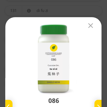
131
di fu zi
134
yi mu cao
135
ting li zi
136
chuan xiong
137
gao ben
138
nu zhen zi
139
bai he
086