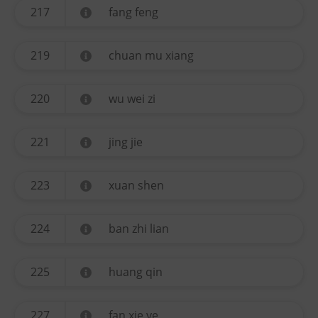
217
fang feng
219
chuan mu xiang
220
wu wei zi
221
jing jie
223
xuan shen
224
ban zhi lian
225
huang qin
227
fan xie ye