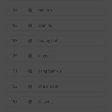
184
tao ren
185
qian hu
188
huang bai
189
lu gen
191
jiang ban xia
192
che qian zi
193
jie geng