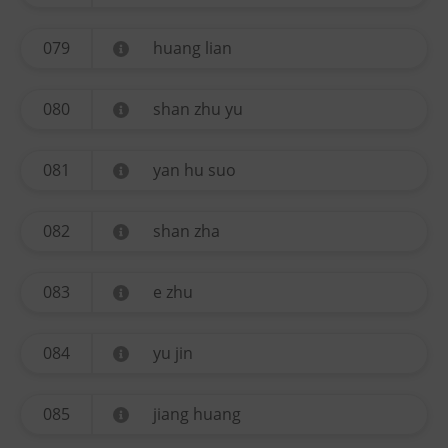
079
huang lian
080
shan zhu yu
081
yan hu suo
082
shan zha
083
e zhu
084
yu jin
085
jiang huang