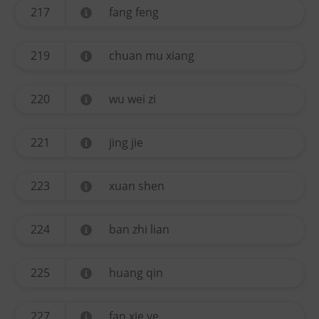
217
fang feng
219
chuan mu xiang
220
wu wei zi
221
jing jie
223
xuan shen
224
ban zhi lian
225
huang qin
227
fan xie ye