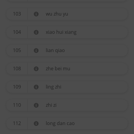
103
wu zhu yu
104
xiao hui xiang
105
lian qiao
108
zhe bei mu
109
ling zhi
110
zhi zi
112
long dan cao