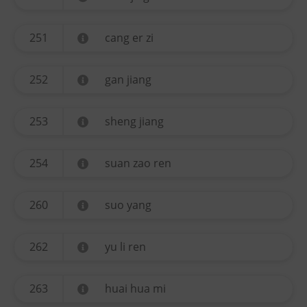
251
cang er zi
252
gan jiang
253
sheng jiang
254
suan zao ren
260
suo yang
262
yu li ren
263
huai hua mi