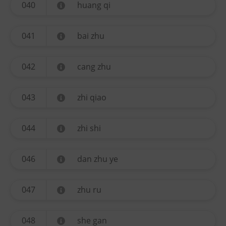
040
huang qi
041
bai zhu
042
cang zhu
043
zhi qiao
044
zhi shi
046
dan zhu ye
047
zhu ru
048
she gan