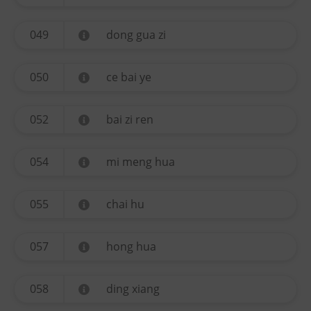
049
dong gua zi
050
ce bai ye
052
bai zi ren
054
mi meng hua
055
chai hu
057
hong hua
058
ding xiang