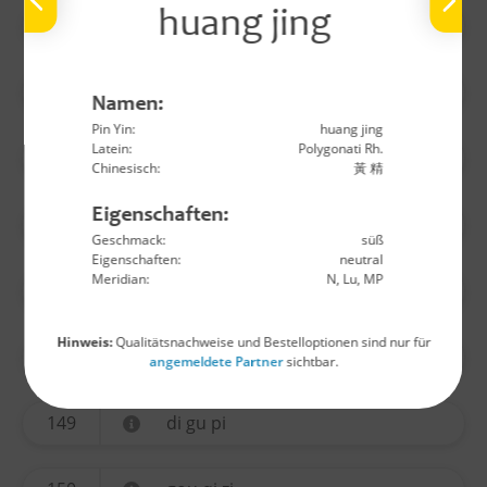
huang jing
140
wu yao
141
huo ma ren
Namen:
Pin Yin:
huang jing
Latein:
Polygonati Rh.
142
lu lu tong
Chinesisch:
黃 精
Eigenschaften:
144
long yan rou
Geschmack:
süß
Eigenschaften:
neutral
Meridian:
N, Lu, MP
145
jin yin hua
Hinweis:
Qualitätsnachweise und Bestelloptionen sind nur für
146
sang ji sheng
angemeldete Partner
sichtbar.
149
di gu pi