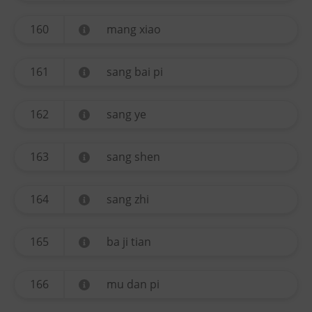
160
mang xiao
161
sang bai pi
162
sang ye
163
sang shen
164
sang zhi
165
ba ji tian
166
mu dan pi