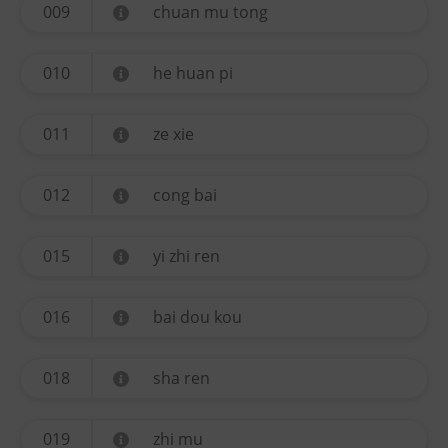
009
chuan mu tong
010
he huan pi
011
ze xie
012
cong bai
015
yi zhi ren
016
bai dou kou
018
sha ren
019
zhi mu