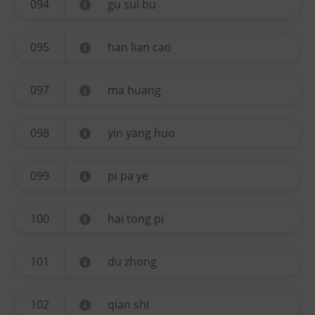
094
gu sui bu
095
han lian cao
097
ma huang
098
yin yang huo
099
pi pa ye
100
hai tong pi
101
du zhong
102
qian shi