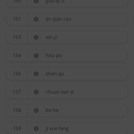
150
gou qi zi
151
jin qian cao
153
xin yi
154
hou po
156
shen qu
157
chuan lian zi
158
bo he
159
ji xue teng