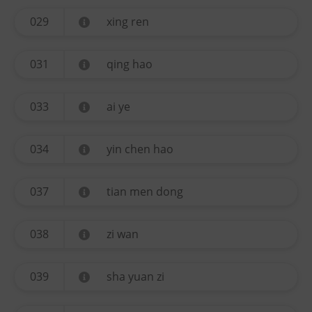
029
xing ren
031
qing hao
033
ai ye
034
yin chen hao
037
tian men dong
038
zi wan
039
sha yuan zi