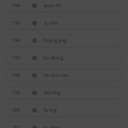
194
yuan zhi
195
yu zhu
196
huang jing
197
hu zhang
198
he shou wu
199
zhu ling
200
fu ling
201
fu shen