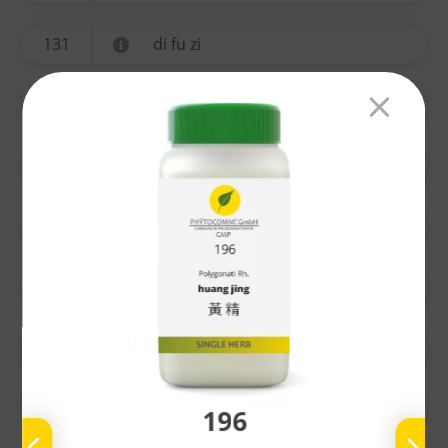
131
di fu zi
134
yi mu cao
135
ting li zi
136
chuan xiong
137
gao ben
138
nu zhen zi
139
bai he
196