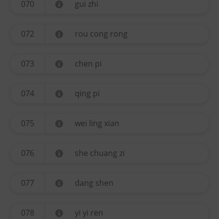
070
gui zhi
072
rou cong rong
073
chen pi
074
qing pi
075
wei ling xian
076
she chuang zi
077
dang shen
078
yi yi ren