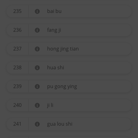
235
bai bu
236
fang ji
237
hong jing tian
238
hua shi
239
pu gong ying
240
ji li
241
gua lou shi