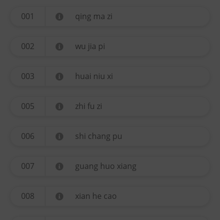
001
qing ma zi
002
wu jia pi
003
huai niu xi
005
zhi fu zi
006
shi chang pu
007
guang huo xiang
008
xian he cao