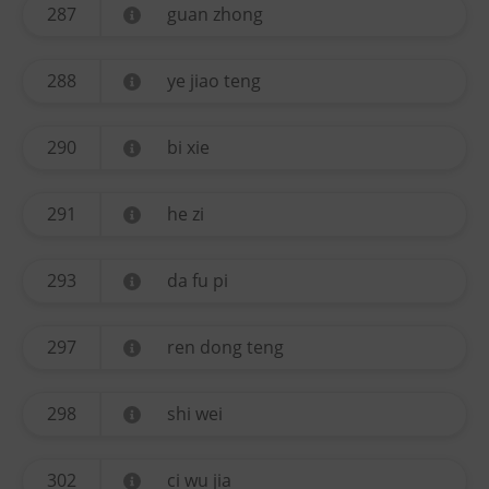
287
guan zhong
288
ye jiao teng
290
bi xie
291
he zi
293
da fu pi
297
ren dong teng
298
shi wei
302
ci wu jia