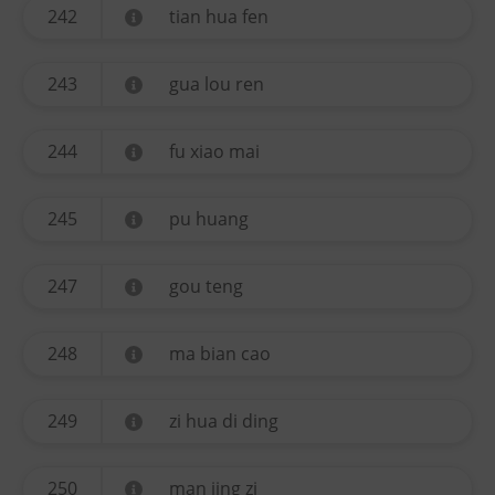
242
tian hua fen
243
gua lou ren
244
fu xiao mai
245
pu huang
247
gou teng
248
ma bian cao
249
zi hua di ding
250
man jing zi