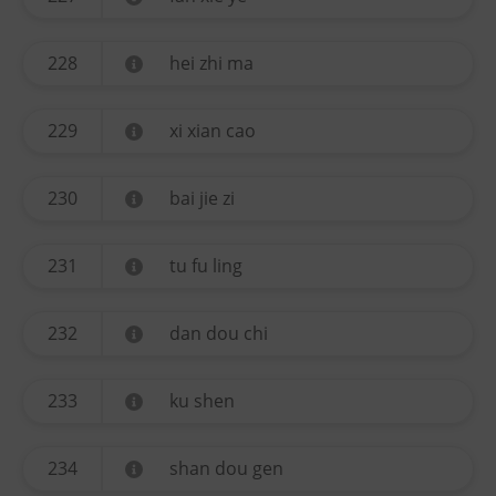
228
hei zhi ma
229
xi xian cao
230
bai jie zi
231
tu fu ling
232
dan dou chi
233
ku shen
234
shan dou gen