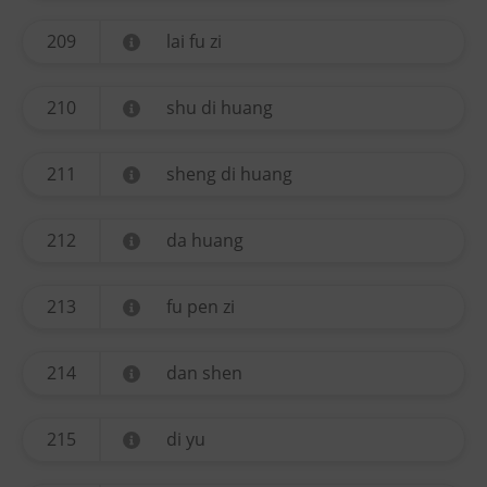
209
lai fu zi
210
shu di huang
211
sheng di huang
212
da huang
213
fu pen zi
214
dan shen
215
di yu