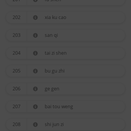
202
xia ku cao
203
san qi
204
tai zi shen
205
bu gu zhi
206
ge gen
207
bai tou weng
208
shi jun zi