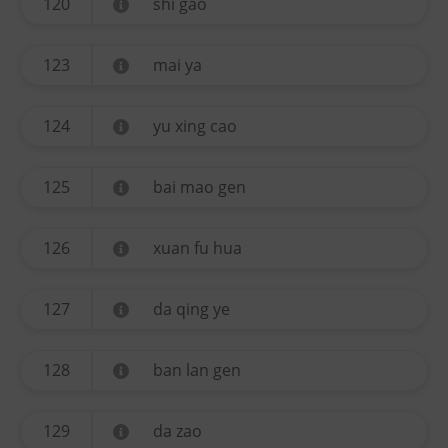
120
shi gao
123
mai ya
124
yu xing cao
125
bai mao gen
126
xuan fu hua
127
da qing ye
128
ban lan gen
129
da zao