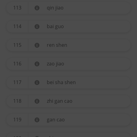
113
qin jiao
114
bai guo
115
ren shen
116
zao jiao
117
bei sha shen
118
zhi gan cao
119
gan cao