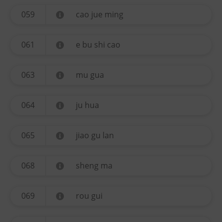
059
cao jue ming
061
e bu shi cao
063
mu gua
064
ju hua
065
jiao gu lan
068
sheng ma
069
rou gui