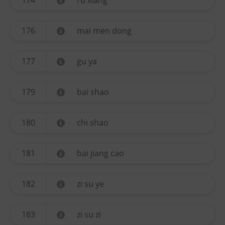
174
ru xiang
176
mai men dong
177
gu ya
179
bai shao
180
chi shao
181
bai jiang cao
182
zi su ye
183
zi su zi