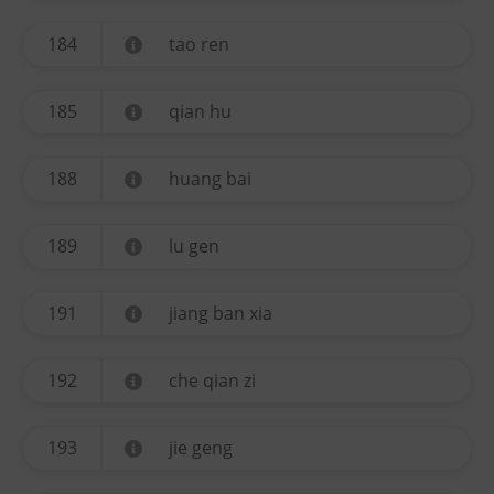
184
tao ren
185
qian hu
188
huang bai
189
lu gen
191
jiang ban xia
192
che qian zi
193
jie geng