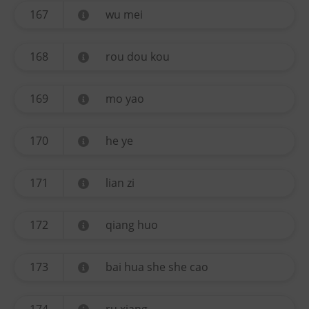
167
wu mei
168
rou dou kou
169
mo yao
170
he ye
171
lian zi
172
qiang huo
173
bai hua she she cao