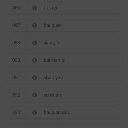
086
tu si zi
087
bai qian
088
xiang fu
090
bai xian pi
091
shan yao
092
xu duan
093
bai bian dou