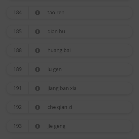
184
tao ren
185
qian hu
188
huang bai
189
lu gen
191
jiang ban xia
192
che qian zi
193
jie geng