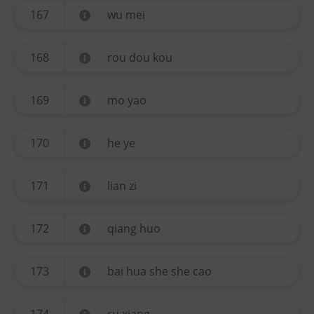
167
wu mei
168
rou dou kou
169
mo yao
170
he ye
171
lian zi
172
qiang huo
173
bai hua she she cao