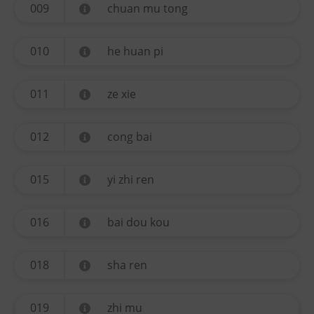
009
chuan mu tong
010
he huan pi
011
ze xie
012
cong bai
015
yi zhi ren
016
bai dou kou
018
sha ren
019
zhi mu