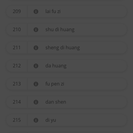
209
lai fu zi
210
shu di huang
211
sheng di huang
212
da huang
213
fu pen zi
214
dan shen
215
di yu