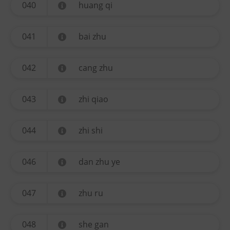
040
huang qi
041
bai zhu
042
cang zhu
043
zhi qiao
044
zhi shi
046
dan zhu ye
047
zhu ru
048
she gan