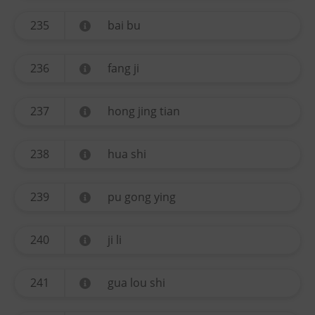
235
bai bu
236
fang ji
237
hong jing tian
238
hua shi
239
pu gong ying
240
ji li
241
gua lou shi