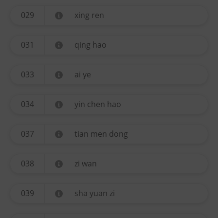
029
xing ren
031
qing hao
033
ai ye
034
yin chen hao
037
tian men dong
038
zi wan
039
sha yuan zi