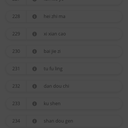
228
hei zhi ma
229
xi xian cao
230
bai jie zi
231
tu fu ling
232
dan dou chi
233
ku shen
234
shan dou gen