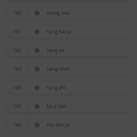
160
mang xiao
161
sang bai pi
162
sang ye
163
sang shen
164
sang zhi
165
ba ji tian
166
mu dan pi