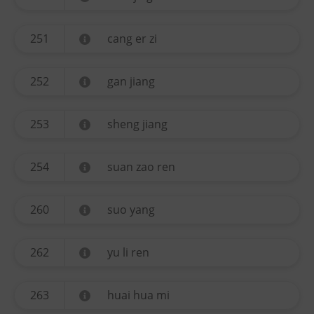
251
cang er zi
252
gan jiang
253
sheng jiang
254
suan zao ren
260
suo yang
262
yu li ren
263
huai hua mi