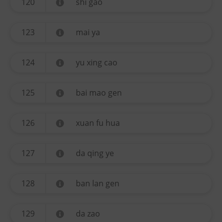
120
shi gao
123
mai ya
124
yu xing cao
125
bai mao gen
126
xuan fu hua
127
da qing ye
128
ban lan gen
129
da zao