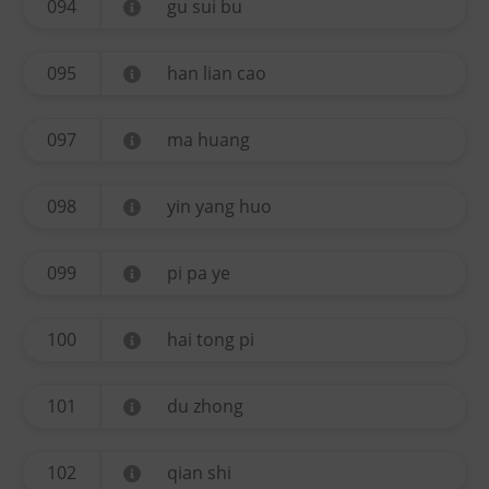
094
gu sui bu
095
han lian cao
097
ma huang
098
yin yang huo
099
pi pa ye
100
hai tong pi
101
du zhong
102
qian shi