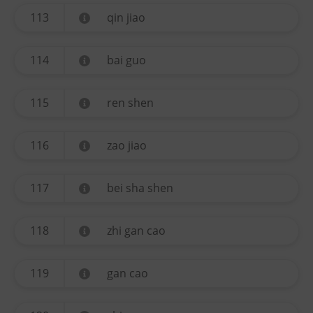
113
qin jiao
114
bai guo
115
ren shen
116
zao jiao
117
bei sha shen
118
zhi gan cao
119
gan cao