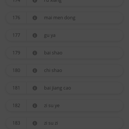
174
ru xiang
176
mai men dong
177
gu ya
179
bai shao
180
chi shao
181
bai jiang cao
182
zi su ye
183
zi su zi