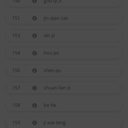
150
gou qi zi
151
jin qian cao
153
xin yi
154
hou po
156
shen qu
157
chuan lian zi
158
bo he
159
ji xue teng