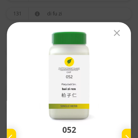
131
di fu zi
134
yi mu cao
135
ting li zi
136
chuan xiong
137
gao ben
138
nu zhen zi
139
bai he
052