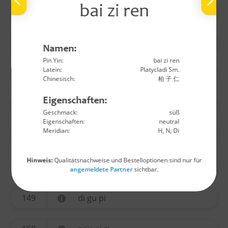
bai zi ren
140
wu yao
141
huo ma ren
Namen:
Pin Yin:
bai zi ren
Latein:
Platycladi Sm.
142
lu lu tong
Chinesisch:
柏 子 仁
Eigenschaften:
144
long yan rou
Geschmack:
süß
Eigenschaften:
neutral
Meridian:
H, N, Di
145
jin yin hua
Hinweis:
Qualitätsnachweise und Bestelloptionen sind nur für
146
sang ji sheng
angemeldete Partner
sichtbar.
149
di gu pi