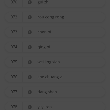
070
gui zhi
072
rou cong rong
073
chen pi
074
qing pi
075
wei ling xian
076
she chuang zi
077
dang shen
078
yi yi ren