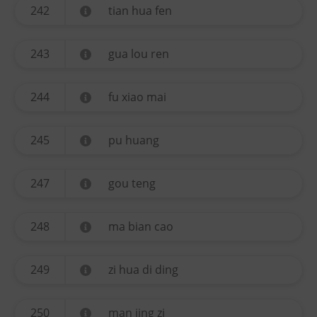
242
tian hua fen
243
gua lou ren
244
fu xiao mai
245
pu huang
247
gou teng
248
ma bian cao
249
zi hua di ding
250
man jing zi