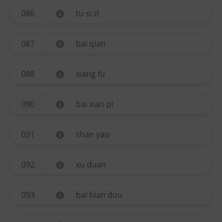
086
tu si zi
087
bai qian
088
xiang fu
090
bai xian pi
091
shan yao
092
xu duan
093
bai bian dou