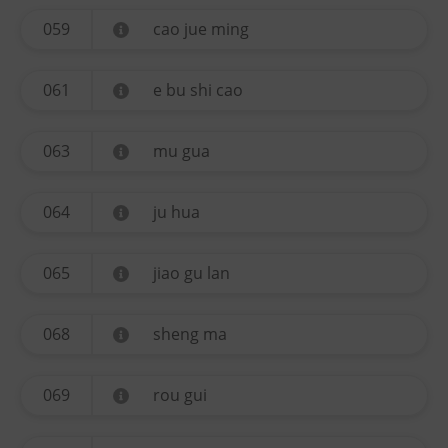
059
cao jue ming
061
e bu shi cao
063
mu gua
064
ju hua
065
jiao gu lan
068
sheng ma
069
rou gui