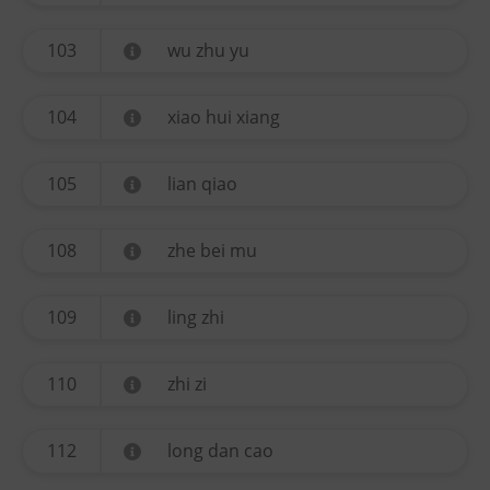
103
wu zhu yu
104
xiao hui xiang
105
lian qiao
108
zhe bei mu
109
ling zhi
110
zhi zi
112
long dan cao