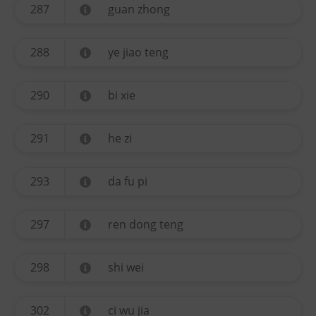
287
guan zhong
288
ye jiao teng
290
bi xie
291
he zi
293
da fu pi
297
ren dong teng
298
shi wei
302
ci wu jia