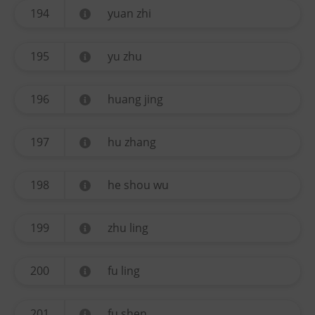
194
yuan zhi
195
yu zhu
196
huang jing
197
hu zhang
198
he shou wu
199
zhu ling
200
fu ling
201
fu shen