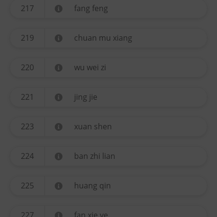
217
fang feng
219
chuan mu xiang
220
wu wei zi
221
jing jie
223
xuan shen
224
ban zhi lian
225
huang qin
227
fan xie ye