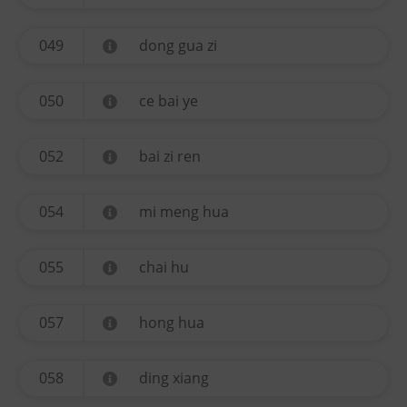
049
dong gua zi
050
ce bai ye
052
bai zi ren
054
mi meng hua
055
chai hu
057
hong hua
058
ding xiang