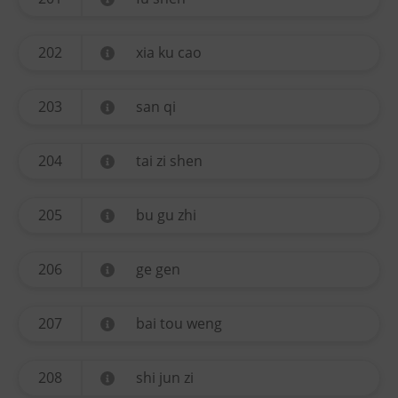
202
xia ku cao
203
san qi
204
tai zi shen
205
bu gu zhi
206
ge gen
207
bai tou weng
208
shi jun zi