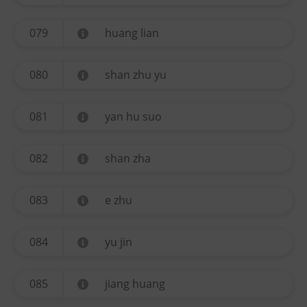
079
huang lian
080
shan zhu yu
081
yan hu suo
082
shan zha
083
e zhu
084
yu jin
085
jiang huang