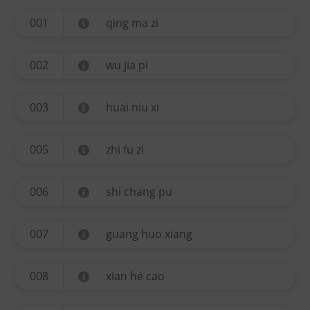
001
qing ma zi
002
wu jia pi
003
huai niu xi
005
zhi fu zi
006
shi chang pu
007
guang huo xiang
008
xian he cao