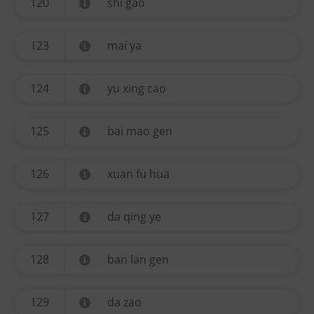
120
shi gao
123
mai ya
124
yu xing cao
125
bai mao gen
126
xuan fu hua
127
da qing ye
128
ban lan gen
129
da zao