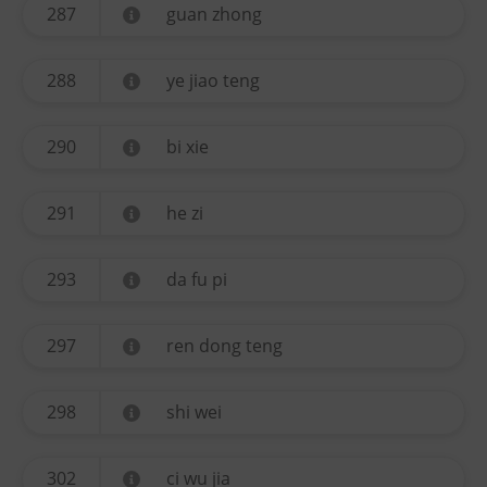
287
guan zhong
288
ye jiao teng
290
bi xie
291
he zi
293
da fu pi
297
ren dong teng
298
shi wei
302
ci wu jia