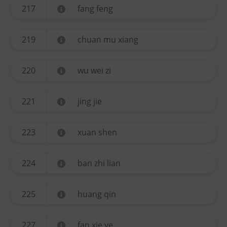
217
fang feng
219
chuan mu xiang
220
wu wei zi
221
jing jie
223
xuan shen
224
ban zhi lian
225
huang qin
227
fan xie ye