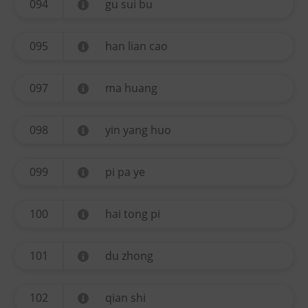
094
gu sui bu
095
han lian cao
097
ma huang
098
yin yang huo
099
pi pa ye
100
hai tong pi
101
du zhong
102
qian shi