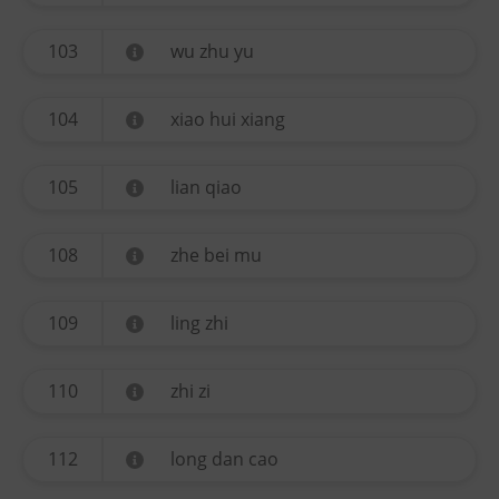
103
wu zhu yu
104
xiao hui xiang
105
lian qiao
108
zhe bei mu
109
ling zhi
110
zhi zi
112
long dan cao