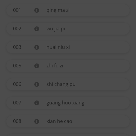
001
qing ma zi
002
wu jia pi
003
huai niu xi
005
zhi fu zi
006
shi chang pu
007
guang huo xiang
008
xian he cao