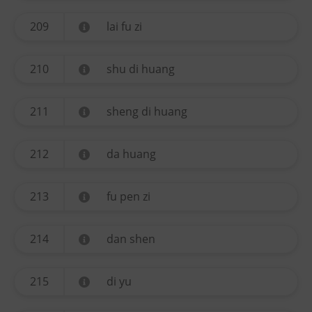
209
lai fu zi
210
shu di huang
211
sheng di huang
212
da huang
213
fu pen zi
214
dan shen
215
di yu