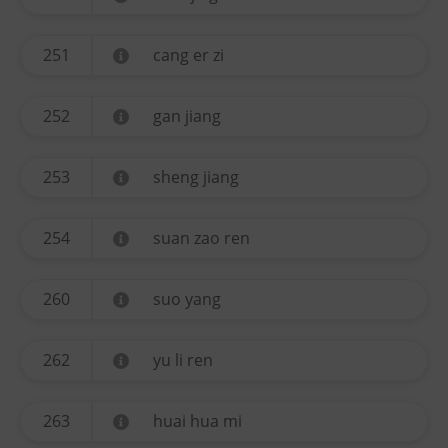
251
cang er zi
252
gan jiang
253
sheng jiang
254
suan zao ren
260
suo yang
262
yu li ren
263
huai hua mi