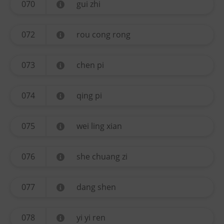
070
gui zhi
072
rou cong rong
073
chen pi
074
qing pi
075
wei ling xian
076
she chuang zi
077
dang shen
078
yi yi ren