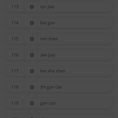
113
qin jiao
114
bai guo
115
ren shen
116
zao jiao
117
bei sha shen
118
zhi gan cao
119
gan cao