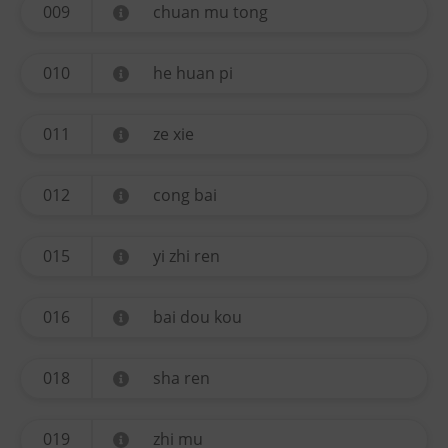
009
chuan mu tong
010
he huan pi
011
ze xie
012
cong bai
015
yi zhi ren
016
bai dou kou
018
sha ren
019
zhi mu