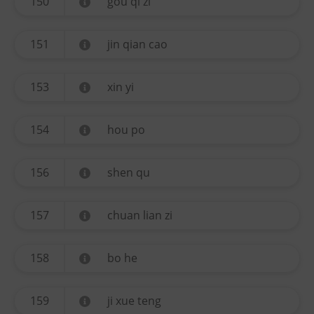
150
gou qi zi
151
jin qian cao
153
xin yi
154
hou po
156
shen qu
157
chuan lian zi
158
bo he
159
ji xue teng