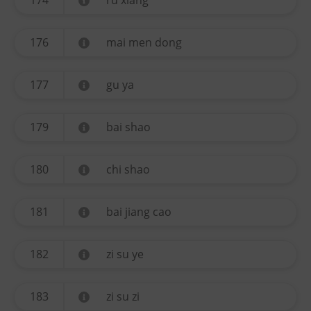
174
ru xiang
176
mai men dong
177
gu ya
179
bai shao
180
chi shao
181
bai jiang cao
182
zi su ye
183
zi su zi