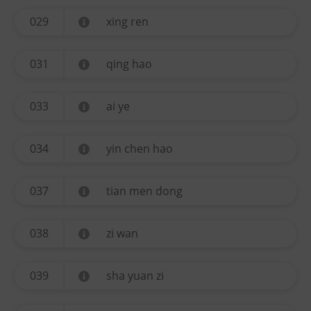
029
xing ren
031
qing hao
033
ai ye
034
yin chen hao
037
tian men dong
038
zi wan
039
sha yuan zi