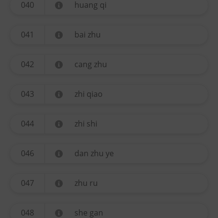
040
huang qi
041
bai zhu
042
cang zhu
043
zhi qiao
044
zhi shi
046
dan zhu ye
047
zhu ru
048
she gan