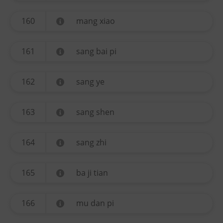
160
mang xiao
161
sang bai pi
162
sang ye
163
sang shen
164
sang zhi
165
ba ji tian
166
mu dan pi