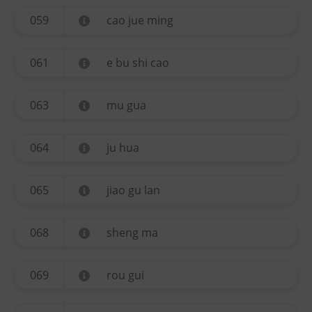
059
cao jue ming
061
e bu shi cao
063
mu gua
064
ju hua
065
jiao gu lan
068
sheng ma
069
rou gui