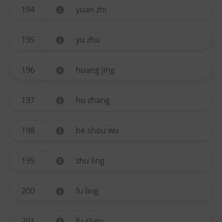
194
yuan zhi
195
yu zhu
196
huang jing
197
hu zhang
198
he shou wu
199
zhu ling
200
fu ling
201
fu shen