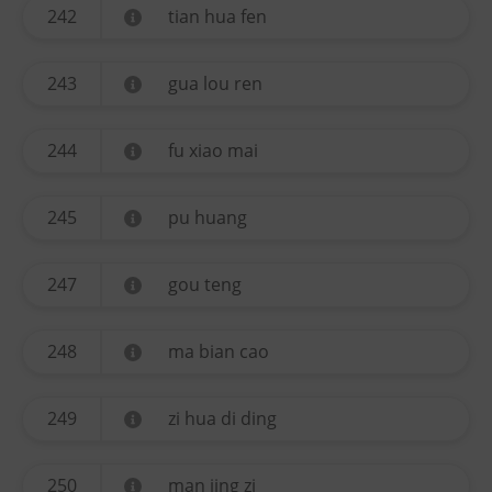
242
tian hua fen
243
gua lou ren
244
fu xiao mai
245
pu huang
247
gou teng
248
ma bian cao
249
zi hua di ding
250
man jing zi