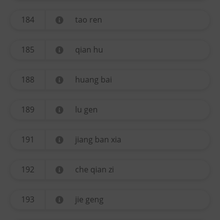
184
tao ren
185
qian hu
188
huang bai
189
lu gen
191
jiang ban xia
192
che qian zi
193
jie geng