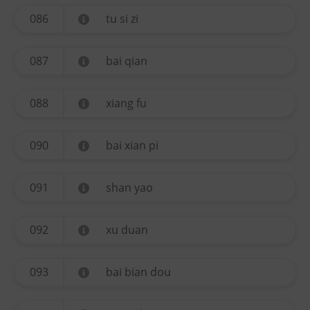
086
tu si zi
087
bai qian
088
xiang fu
090
bai xian pi
091
shan yao
092
xu duan
093
bai bian dou