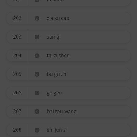
202
xia ku cao
203
san qi
204
tai zi shen
205
bu gu zhi
206
ge gen
207
bai tou weng
208
shi jun zi