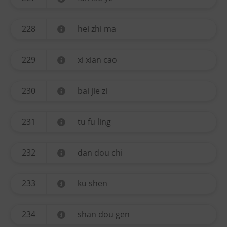
228
hei zhi ma
229
xi xian cao
230
bai jie zi
231
tu fu ling
232
dan dou chi
233
ku shen
234
shan dou gen