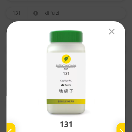
131
di fu zi
134
yi mu cao
135
ting li zi
136
chuan xiong
137
gao ben
138
nu zhen zi
139
bai he
131