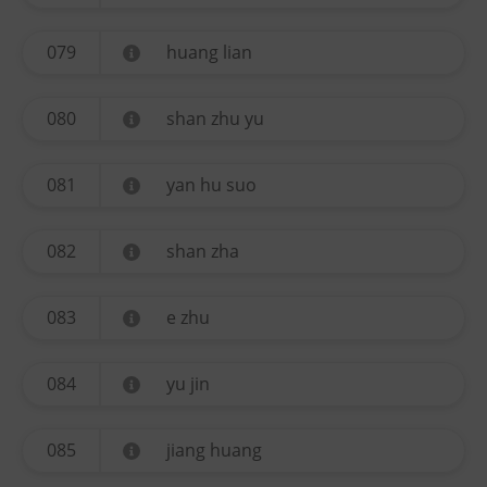
079
huang lian
080
shan zhu yu
081
yan hu suo
082
shan zha
083
e zhu
084
yu jin
085
jiang huang