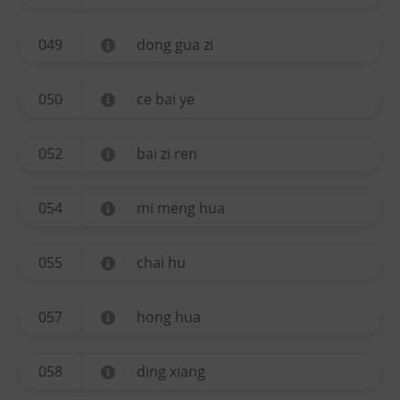
049
dong gua zi
050
ce bai ye
052
bai zi ren
054
mi meng hua
055
chai hu
057
hong hua
058
ding xiang