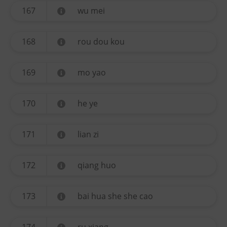
167
wu mei
168
rou dou kou
169
mo yao
170
he ye
171
lian zi
172
qiang huo
173
bai hua she she cao