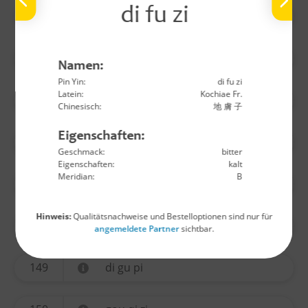
di fu zi
140
wu yao
141
huo ma ren
Namen:
Pin Yin:
di fu zi
Latein:
Kochiae Fr.
142
lu lu tong
Chinesisch:
地 膚 子
Eigenschaften:
144
long yan rou
Geschmack:
bitter
Eigenschaften:
kalt
Meridian:
B
145
jin yin hua
Hinweis:
Qualitätsnachweise und Bestelloptionen sind nur für
146
sang ji sheng
angemeldete Partner
sichtbar.
149
di gu pi