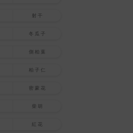
射 干
冬 瓜 子
側 柏 葉
柏 子 仁
密 蒙 花
柴 胡
紅 花