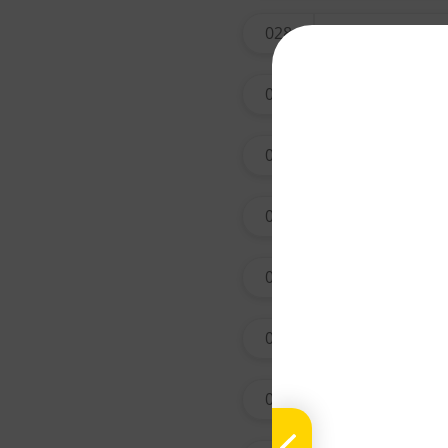
028
tian na
029
xing r
031
qing h
033
ai ye
034
yin ch
037
tian m
038
zi wan