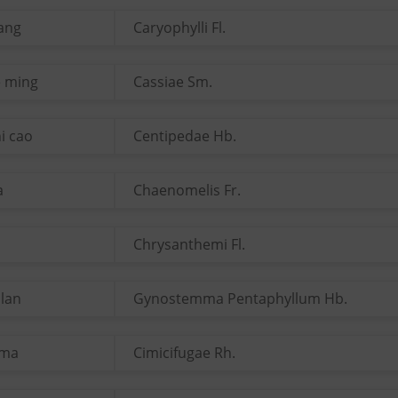
iang
Caryophylli Fl.
e ming
Cassiae Sm.
i cao
Centipedae Hb.
a
Chaenomelis Fr.
Chrysanthemi Fl.
 lan
Gynostemma Pentaphyllum Hb.
 ma
Cimicifugae Rh.