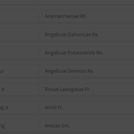
Anemarrhenae Rh.
Angelicae Dahuricae Rx.
o
Angelicae Pubescentis Rx.
ui
Angelicae Sinensis Rx.
 zi
Rosae Laevigatae Fr.
g zi
Arctii Fr.
ang
Arecae Sm.