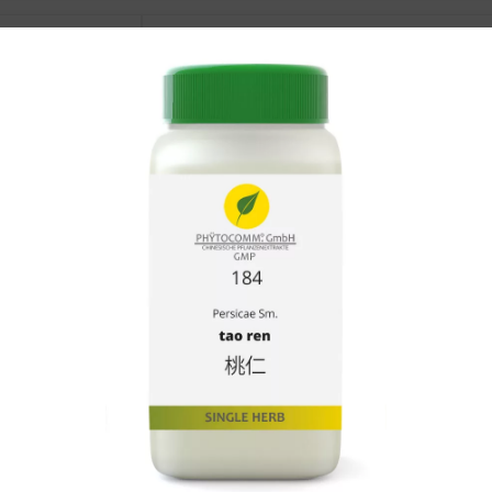
n xing
Arisaematis Rh.
en
Armeniacae Amarum Sm.
ao
Artemisae Annuae Hb.
Artemisae Argyi Fo.
en hao
Artemisiae Scopariae Hb.
en dong
Asparagi Rx.
Asteris Rx. et Rh.