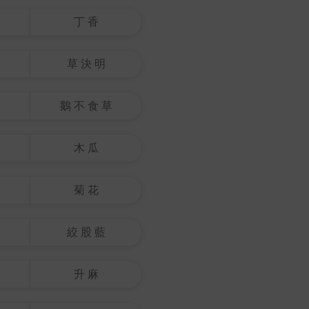
丁 香
草 決 明
鵝 不 食 草
木 瓜
菊 花
絞 股 藍
升 麻