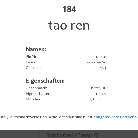
n zi
Astragali Complanati Sm.
184
tao ren
qi
Astragali Rx.
u
Atractylodis Macro. Rh.
Namen:
Pin Yin:
tao ren
hu
Atractylodis Rh.
Latein:
Persicae Sm.
Chinesisch:
桃 仁
o
Aurantii Fr.
Eigenschaften:
Geschmack:
bitter, süß
Eigenschaften:
neutral
Aurantii Immaturus Fr.
Meridian:
H, Di, Le, Lu
u ye
Lophateri Hb.
is:
Qualitätsnachweise und Bestelloptionen sind nur für
angemeldete Partner
si
Bambusae In Taenis Cl.