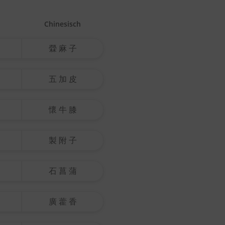
Chinesisch
檾 麻 子
五 加 皮
懷 牛 膝
製 附 子
石 菖 蒲
廣 藿 香