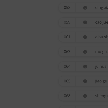
058
ding x
059
cao ju
061
e bu sh
063
mu gu
064
ju hua
065
jiao gu
068
sheng