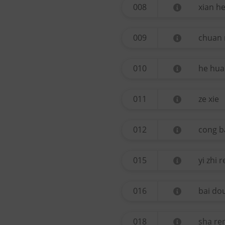
008
xian h
009
chuan
010
he hua
011
ze xie
012
cong b
015
yi zhi 
016
bai do
018
sha re