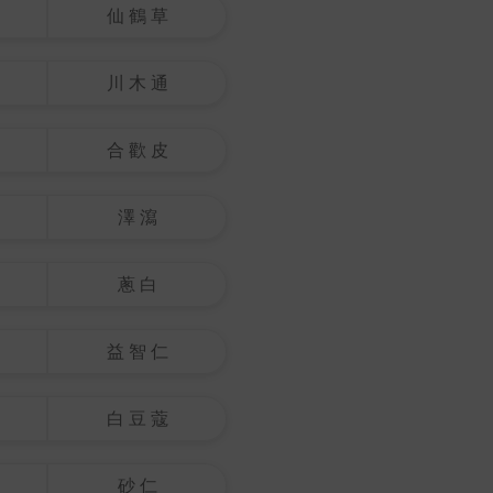
仙 鶴 草
川 木 通
合 歡 皮
澤 瀉
蔥 白
益 智 仁
白 豆 蔻
砂 仁