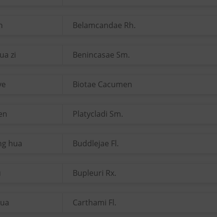
n
Belamcandae Rh.
ua zi
Benincasae Sm.
ye
Biotae Cacumen
ren
Platycladi Sm.
ng hua
Buddlejae Fl.
u
Bupleuri Rx.
hua
Carthami Fl.