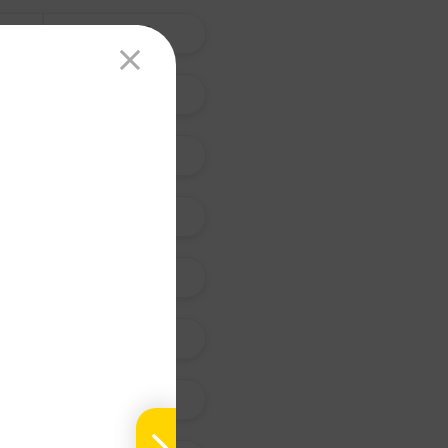
天 南 星
杏 仁
青 蒿
艾 葉
茵 陳 蒿
天 門 冬
紫 菀