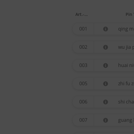
Art.-Nr.
Pin 
001
qing m
002
wu jia 
003
huai ni
005
zhi fu z
006
shi ch
007
guang 