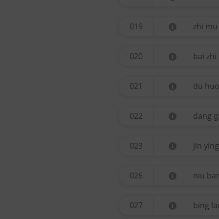
019
zhi mu
020
bai zhi
021
du hu
022
dang g
023
jin ying
026
niu ban
027
bing l