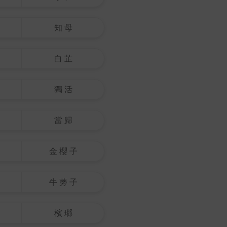
知 母
白 芷
獨 活
當 歸
金 櫻 子
牛 蒡 子
檳 瑯