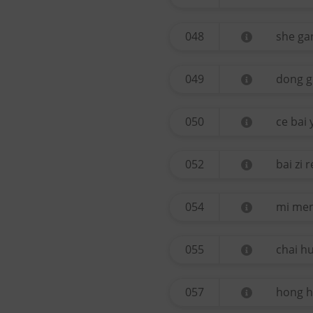
048
she ga
049
dong g
050
ce bai 
052
bai zi 
054
mi me
055
chai h
057
hong 