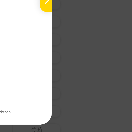
沙 苑 子
黃 耆
白 朮
N
Pi
蒼 朮
La
Ch
枳 殼
E
G
Ei
枳 實
Me
淡 竹 葉
chtbar.
Hinweis:
Qualitätsnach
竹 茹