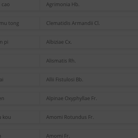
e cao
Agrimonia Hb.
 mu tong
Clematidis Armandii Cl.
n pi
Albiziae Cx.
Alismatis Rh.
ai
Allii Fistulosi Bb.
ren
Alpinae Oxyphyllae Fr.
u kou
Amomi Rotundus Fr.
n
Amomi Fr.