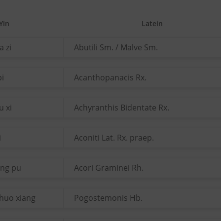
Yin
Latein
a zi
Abutili Sm. / Malve Sm.
pi
Acanthopanacis Rx.
u xi
Achyranthis Bidentate Rx.
i
Aconiti Lat. Rx. praep.
ang pu
Acori Graminei Rh.
huo xiang
Pogostemonis Hb.