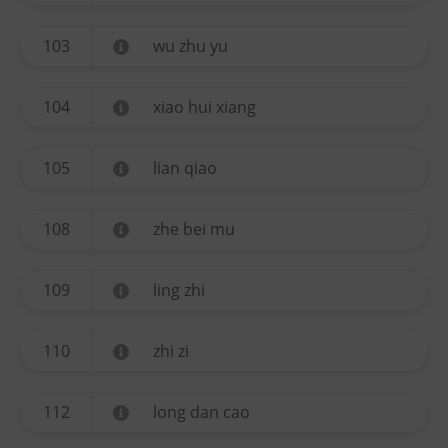
103
wu zhu yu
104
xiao hui xiang
105
lian qiao
108
zhe bei mu
109
ling zhi
110
zhi zi
112
long dan cao