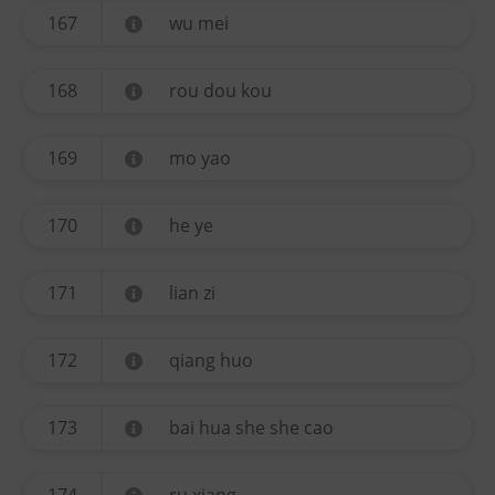
167
wu mei
168
rou dou kou
169
mo yao
170
he ye
171
lian zi
172
qiang huo
173
bai hua she she cao