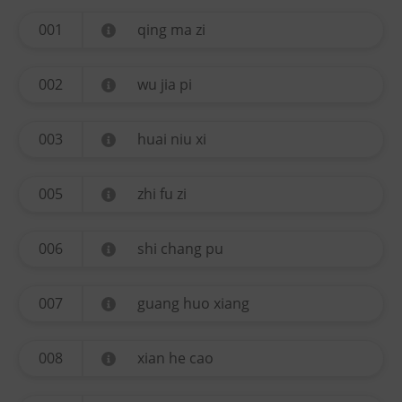
001
qing ma zi
002
wu jia pi
003
huai niu xi
005
zhi fu zi
006
shi chang pu
007
guang huo xiang
008
xian he cao