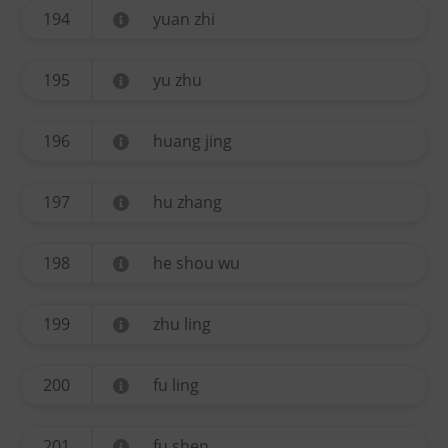
194
yuan zhi
195
yu zhu
196
huang jing
197
hu zhang
198
he shou wu
199
zhu ling
200
fu ling
201
fu shen