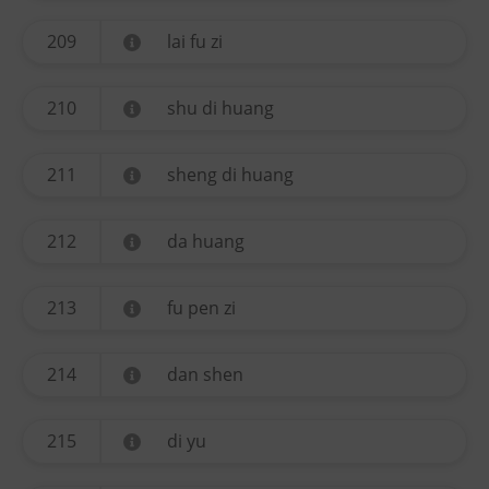
209
lai fu zi
210
shu di huang
211
sheng di huang
212
da huang
213
fu pen zi
214
dan shen
215
di yu