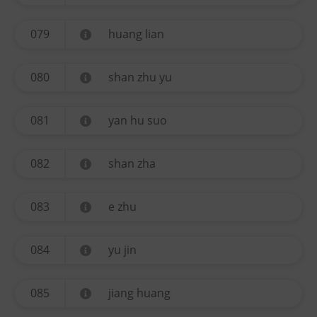
079
huang lian
080
shan zhu yu
081
yan hu suo
082
shan zha
083
e zhu
084
yu jin
085
jiang huang