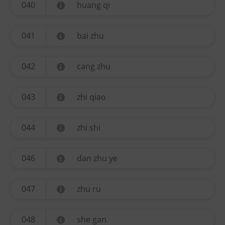
040
huang qi
041
bai zhu
042
cang zhu
043
zhi qiao
044
zhi shi
046
dan zhu ye
047
zhu ru
048
she gan