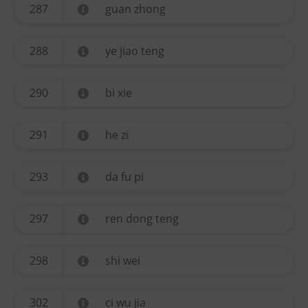
287
guan zhong
288
ye jiao teng
290
bi xie
291
he zi
293
da fu pi
297
ren dong teng
298
shi wei
302
ci wu jia