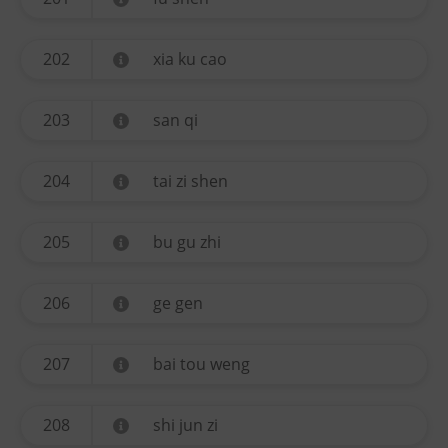
202
xia ku cao
203
san qi
204
tai zi shen
205
bu gu zhi
206
ge gen
207
bai tou weng
208
shi jun zi