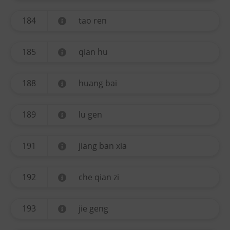
184
tao ren
185
qian hu
188
huang bai
189
lu gen
191
jiang ban xia
192
che qian zi
193
jie geng