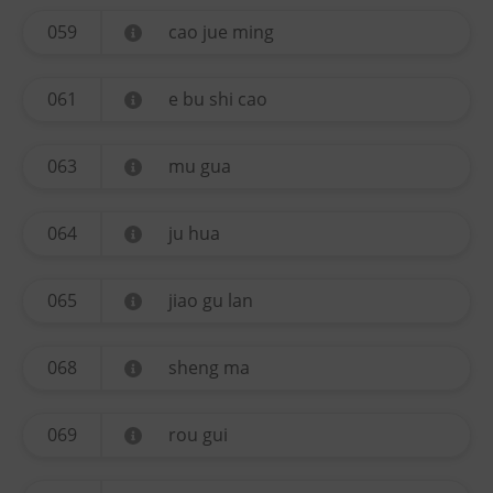
059
cao jue ming
061
e bu shi cao
063
mu gua
064
ju hua
065
jiao gu lan
068
sheng ma
069
rou gui