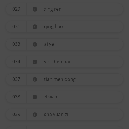
029
xing ren
031
qing hao
033
ai ye
034
yin chen hao
037
tian men dong
038
zi wan
039
sha yuan zi