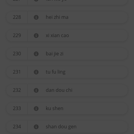
228
hei zhi ma
229
xi xian cao
230
bai jie zi
231
tu fu ling
232
dan dou chi
233
ku shen
234
shan dou gen