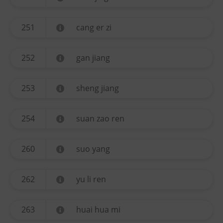
251
cang er zi
252
gan jiang
253
sheng jiang
254
suan zao ren
260
suo yang
262
yu li ren
263
huai hua mi