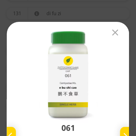
131
di fu zi
134
yi mu cao
135
ting li zi
136
chuan xiong
137
gao ben
138
nu zhen zi
139
bai he
061