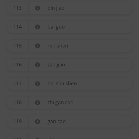
113
qin jiao
114
bai guo
115
ren shen
116
zao jiao
117
bei sha shen
118
zhi gan cao
119
gan cao