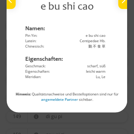
e bu shi cao
140
wu yao
141
huo ma ren
Namen:
Pin Yin:
e bu shi cao
Latein:
Centipedae Hb.
142
lu lu tong
Chinesisch:
鵝 不 食 草
Eigenschaften:
144
long yan rou
Geschmack:
scharf, süß
Eigenschaften:
leicht warm
Meridian:
Lu, Le
145
jin yin hua
Hinweis:
Qualitätsnachweise und Bestelloptionen sind nur für
146
sang ji sheng
angemeldete Partner
sichtbar.
149
di gu pi