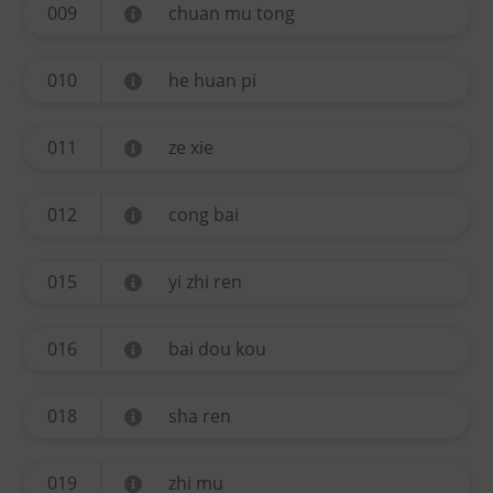
009
chuan mu tong
010
he huan pi
011
ze xie
012
cong bai
015
yi zhi ren
016
bai dou kou
018
sha ren
019
zhi mu