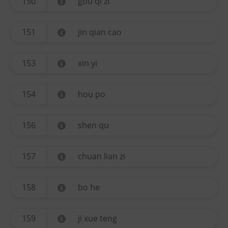
150
gou qi zi
151
jin qian cao
153
xin yi
154
hou po
156
shen qu
157
chuan lian zi
158
bo he
159
ji xue teng