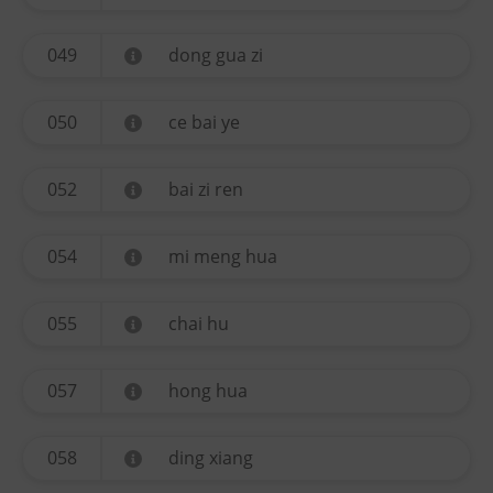
049
dong gua zi
050
ce bai ye
052
bai zi ren
054
mi meng hua
055
chai hu
057
hong hua
058
ding xiang