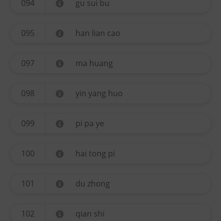
094
gu sui bu
095
han lian cao
097
ma huang
098
yin yang huo
099
pi pa ye
100
hai tong pi
101
du zhong
102
qian shi