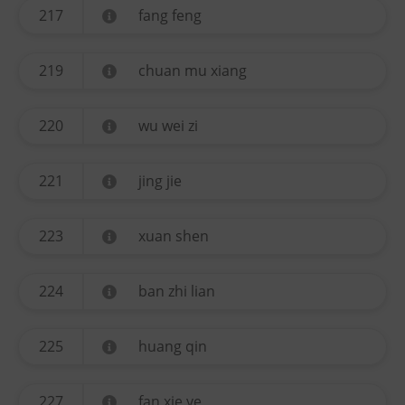
217
fang feng
219
chuan mu xiang
220
wu wei zi
221
jing jie
223
xuan shen
224
ban zhi lian
225
huang qin
227
fan xie ye