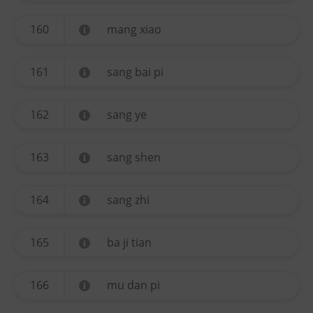
160
mang xiao
161
sang bai pi
162
sang ye
163
sang shen
164
sang zhi
165
ba ji tian
166
mu dan pi