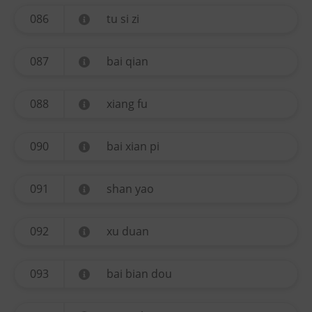
086
tu si zi
087
bai qian
088
xiang fu
090
bai xian pi
091
shan yao
092
xu duan
093
bai bian dou