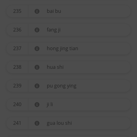
235
bai bu
236
fang ji
237
hong jing tian
238
hua shi
239
pu gong ying
240
ji li
241
gua lou shi