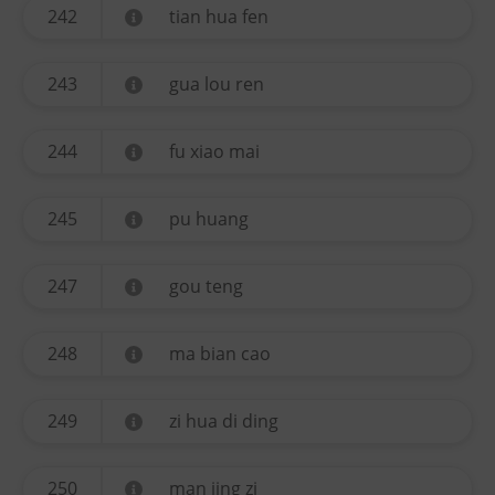
242
tian hua fen
243
gua lou ren
244
fu xiao mai
245
pu huang
247
gou teng
248
ma bian cao
249
zi hua di ding
250
man jing zi