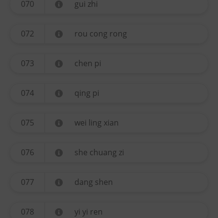
070
gui zhi
072
rou cong rong
073
chen pi
074
qing pi
075
wei ling xian
076
she chuang zi
077
dang shen
078
yi yi ren