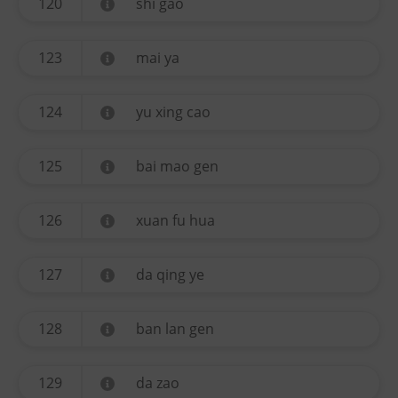
120
shi gao
123
mai ya
124
yu xing cao
125
bai mao gen
126
xuan fu hua
127
da qing ye
128
ban lan gen
129
da zao