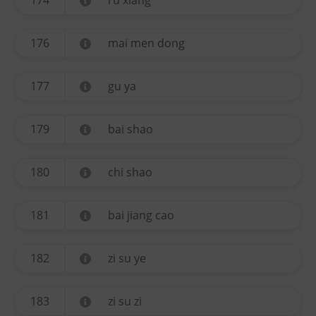
174
ru xiang
176
mai men dong
177
gu ya
179
bai shao
180
chi shao
181
bai jiang cao
182
zi su ye
183
zi su zi