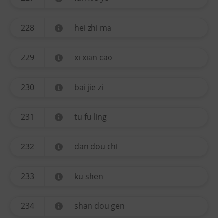
228
hei zhi ma
229
xi xian cao
230
bai jie zi
231
tu fu ling
232
dan dou chi
233
ku shen
234
shan dou gen