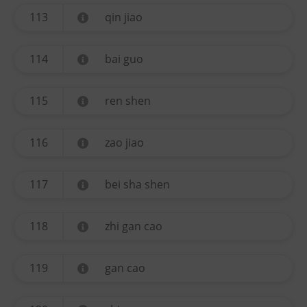
113
qin jiao
114
bai guo
115
ren shen
116
zao jiao
117
bei sha shen
118
zhi gan cao
119
gan cao