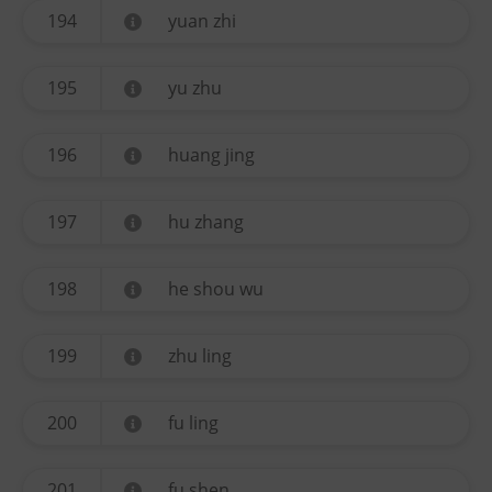
194
yuan zhi
195
yu zhu
196
huang jing
197
hu zhang
198
he shou wu
199
zhu ling
200
fu ling
201
fu shen