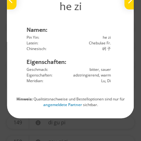
he zi
140
wu yao
141
huo ma ren
Namen:
Pin Yin:
he zi
Latein:
Chebulae Fr.
142
lu lu tong
Chinesisch:
砢 子
Eigenschaften:
144
long yan rou
Geschmack:
bitter, sauer
Eigenschaften:
adstringierend, warm
Meridian:
Lu, Di
145
jin yin hua
Hinweis:
Qualitätsnachweise und Bestelloptionen sind nur für
146
sang ji sheng
angemeldete Partner
sichtbar.
149
di gu pi