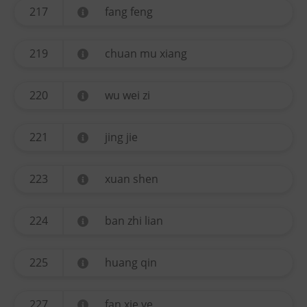
217
fang feng
219
chuan mu xiang
220
wu wei zi
221
jing jie
223
xuan shen
224
ban zhi lian
225
huang qin
227
fan xie ye