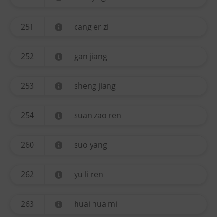
251
cang er zi
252
gan jiang
253
sheng jiang
254
suan zao ren
260
suo yang
262
yu li ren
263
huai hua mi