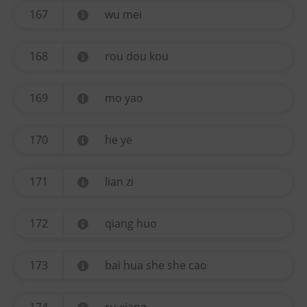
167
wu mei
168
rou dou kou
169
mo yao
170
he ye
171
lian zi
172
qiang huo
173
bai hua she she cao