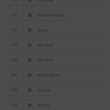
174
ru xiang
176
mai men dong
177
gu ya
179
bai shao
180
chi shao
181
bai jiang cao
182
zi su ye
183
zi su zi