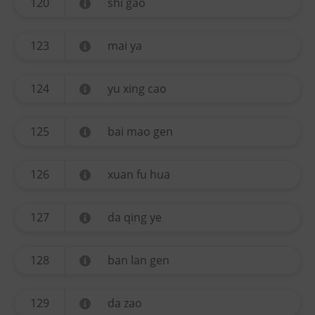
120
shi gao
123
mai ya
124
yu xing cao
125
bai mao gen
126
xuan fu hua
127
da qing ye
128
ban lan gen
129
da zao