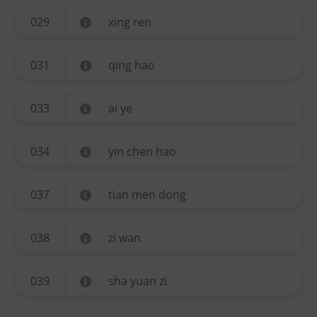
029
xing ren
031
qing hao
033
ai ye
034
yin chen hao
037
tian men dong
038
zi wan
039
sha yuan zi