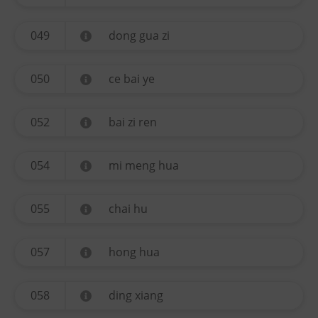
049
dong gua zi
050
ce bai ye
052
bai zi ren
054
mi meng hua
055
chai hu
057
hong hua
058
ding xiang