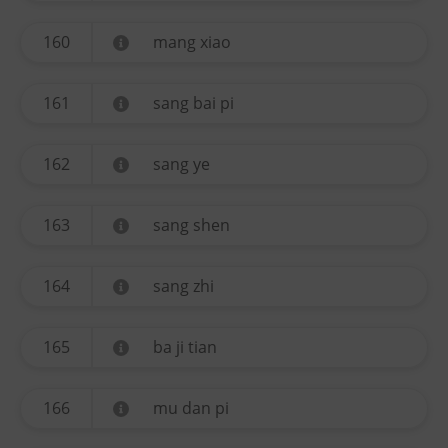
160
mang xiao
161
sang bai pi
162
sang ye
163
sang shen
164
sang zhi
165
ba ji tian
166
mu dan pi