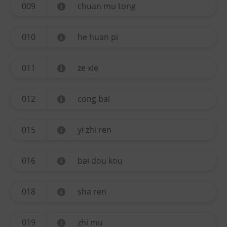
009
chuan mu tong
010
he huan pi
011
ze xie
012
cong bai
015
yi zhi ren
016
bai dou kou
018
sha ren
019
zhi mu