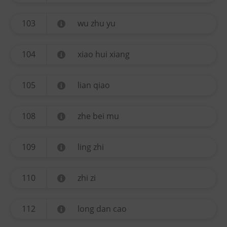
103
wu zhu yu
104
xiao hui xiang
105
lian qiao
108
zhe bei mu
109
ling zhi
110
zhi zi
112
long dan cao