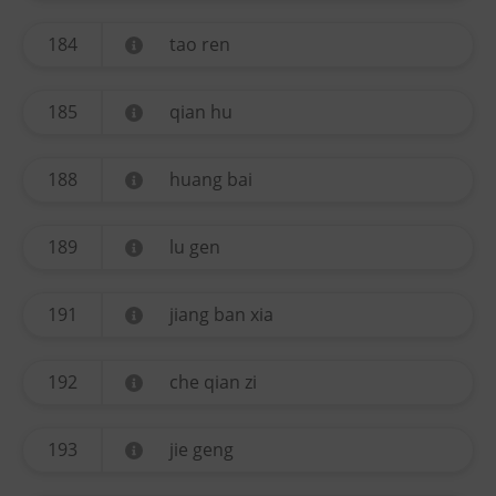
184
tao ren
185
qian hu
188
huang bai
189
lu gen
191
jiang ban xia
192
che qian zi
193
jie geng