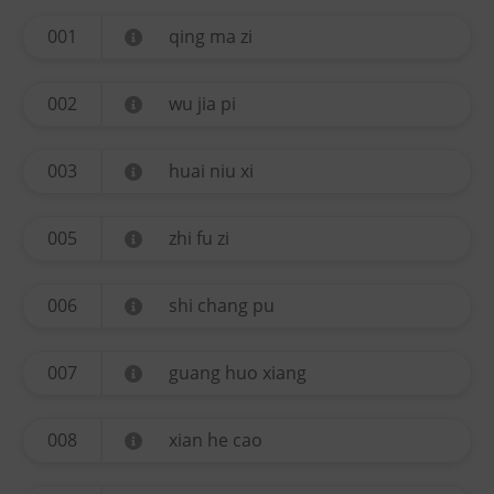
001
qing ma zi
002
wu jia pi
003
huai niu xi
005
zhi fu zi
006
shi chang pu
007
guang huo xiang
008
xian he cao