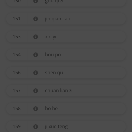
150
gou qi zi
151
jin qian cao
153
xin yi
154
hou po
156
shen qu
157
chuan lian zi
158
bo he
159
ji xue teng