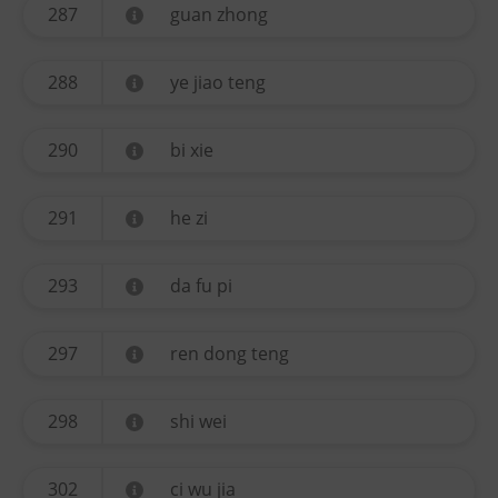
287
guan zhong
288
ye jiao teng
290
bi xie
291
he zi
293
da fu pi
297
ren dong teng
298
shi wei
302
ci wu jia