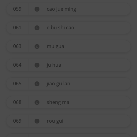
059
cao jue ming
061
e bu shi cao
063
mu gua
064
ju hua
065
jiao gu lan
068
sheng ma
069
rou gui