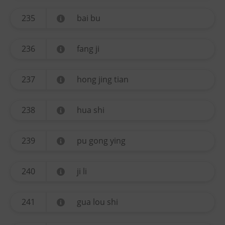
235
bai bu
236
fang ji
237
hong jing tian
238
hua shi
239
pu gong ying
240
ji li
241
gua lou shi