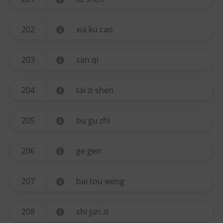
202
xia ku cao
203
san qi
204
tai zi shen
205
bu gu zhi
206
ge gen
207
bai tou weng
208
shi jun zi