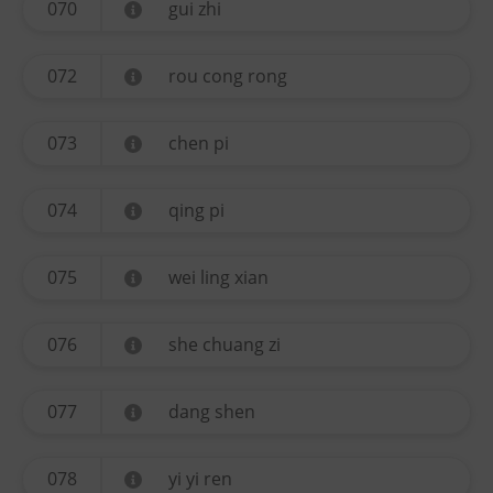
070
gui zhi
072
rou cong rong
073
chen pi
074
qing pi
075
wei ling xian
076
she chuang zi
077
dang shen
078
yi yi ren