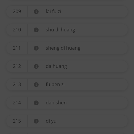
209
lai fu zi
210
shu di huang
211
sheng di huang
212
da huang
213
fu pen zi
214
dan shen
215
di yu