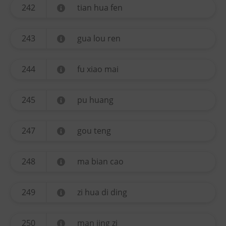
242
tian hua fen
243
gua lou ren
244
fu xiao mai
245
pu huang
247
gou teng
248
ma bian cao
249
zi hua di ding
250
man jing zi