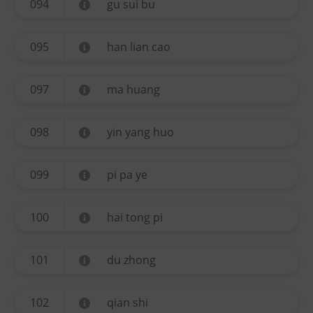
094
gu sui bu
095
han lian cao
097
ma huang
098
yin yang huo
099
pi pa ye
100
hai tong pi
101
du zhong
102
qian shi