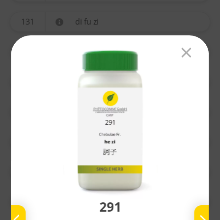
131
di fu zi
134
yi mu cao
135
ting li zi
136
chuan xiong
137
gao ben
138
nu zhen zi
139
bai he
291