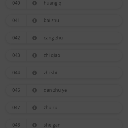
040
huang qi
041
bai zhu
042
cang zhu
043
zhi qiao
044
zhi shi
046
dan zhu ye
047
zhu ru
048
she gan