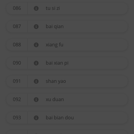
086
tu si zi
087
bai qian
088
xiang fu
090
bai xian pi
091
shan yao
092
xu duan
093
bai bian dou