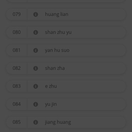
079
huang lian
080
shan zhu yu
081
yan hu suo
082
shan zha
083
e zhu
084
yu jin
085
jiang huang