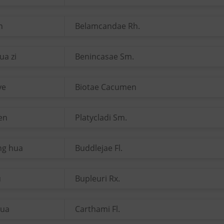
n
Belamcandae Rh.
ua zi
Benincasae Sm.
ye
Biotae Cacumen
ren
Platycladi Sm.
ng hua
Buddlejae Fl.
u
Bupleuri Rx.
hua
Carthami Fl.