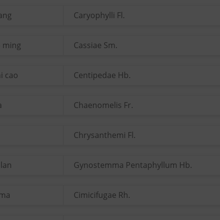
iang
Caryophylli Fl.
e ming
Cassiae Sm.
i cao
Centipedae Hb.
a
Chaenomelis Fr.
Chrysanthemi Fl.
 lan
Gynostemma Pentaphyllum Hb.
 ma
Cimicifugae Rh.