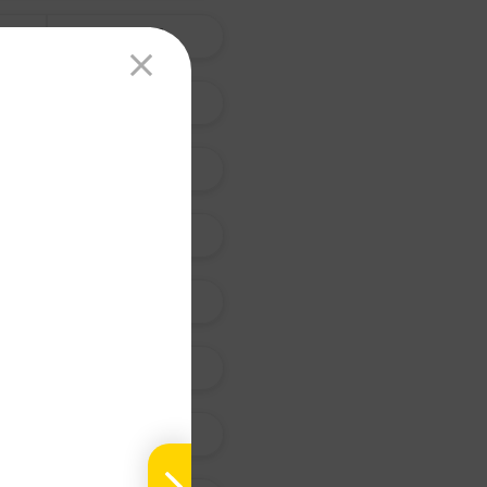
天 南 星
杏 仁
青 蒿
艾 葉
茵 陳 蒿
天 門 冬
紫 菀