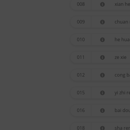
008
xian h
009
chuan
010
he hua
011
ze xie
012
cong b
015
yi zhi 
016
bai do
018
sha re