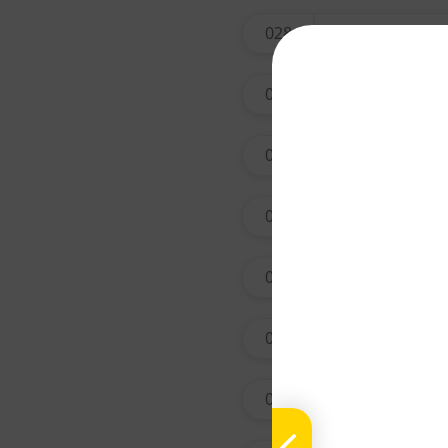
028
tian na
029
xing r
031
qing h
033
ai ye
034
yin ch
037
tian m
038
zi wan