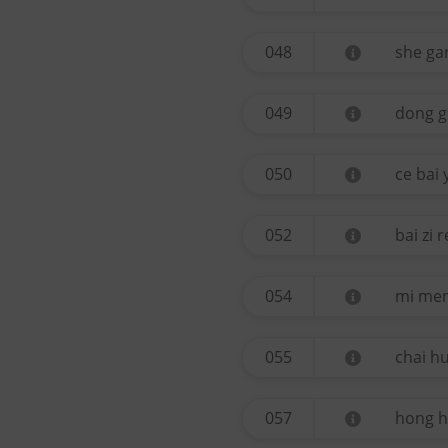
048
she ga
049
dong g
050
ce bai 
052
bai zi 
054
mi me
055
chai h
057
hong 