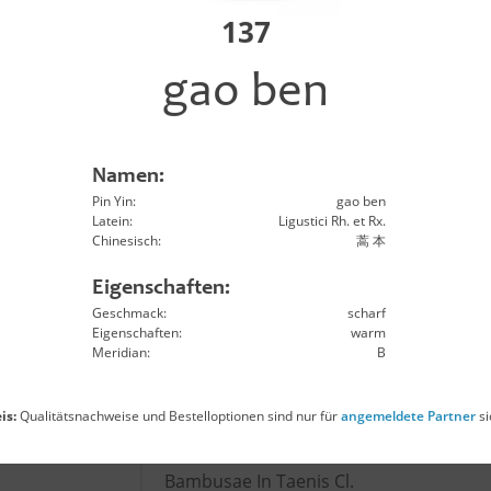
n zi
Astragali Complanati Sm.
137
gao ben
qi
Astragali Rx.
u
Atractylodis Macro. Rh.
Namen:
Pin Yin:
gao ben
hu
Atractylodis Rh.
Latein:
Ligustici Rh. et Rx.
Chinesisch:
蒿 本
o
Aurantii Fr.
Eigenschaften:
Geschmack:
scharf
Eigenschaften:
warm
Aurantii Immaturus Fr.
Meridian:
B
u ye
Lophateri Hb.
is:
Qualitätsnachweise und Bestelloptionen sind nur für
angemeldete Partner
si
Bambusae In Taenis Cl.