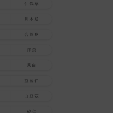
仙 鶴 草
川 木 通
合 歡 皮
澤 瀉
蔥 白
益 智 仁
白 豆 蔻
砂 仁