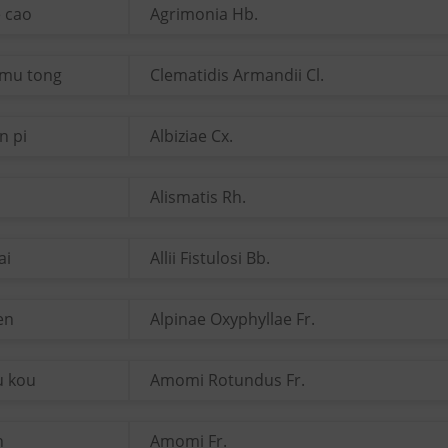
e cao
Agrimonia Hb.
 mu tong
Clematidis Armandii Cl.
n pi
Albiziae Cx.
Alismatis Rh.
ai
Allii Fistulosi Bb.
ren
Alpinae Oxyphyllae Fr.
u kou
Amomi Rotundus Fr.
n
Amomi Fr.