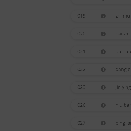
019
zhi mu
020
bai zhi
021
du hu
022
dang g
023
jin ying
026
niu ban
027
bing l