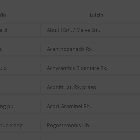
Yin
Latein
a zi
Abutili Sm. / Malve Sm.
pi
Acanthopanacis Rx.
u xi
Achyranthis Bidentate Rx.
i
Aconiti Lat. Rx. praep.
ang pu
Acori Graminei Rh.
huo xiang
Pogostemonis Hb.