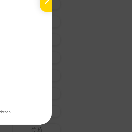
沙 苑 子
黃 耆
白 朮
N
Pi
蒼 朮
La
Ch
枳 殼
E
G
Ei
枳 實
Me
淡 竹 葉
chtbar.
Hinweis:
Qualitätsnach
竹 茹