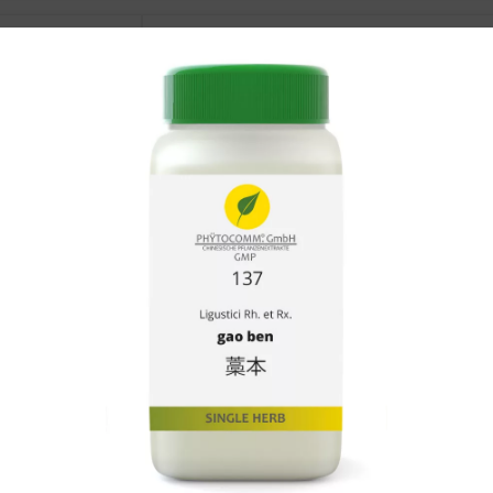
n xing
Arisaematis Rh.
en
Armeniacae Amarum Sm.
ao
Artemisae Annuae Hb.
Artemisae Argyi Fo.
en hao
Artemisiae Scopariae Hb.
en dong
Asparagi Rx.
Asteris Rx. et Rh.