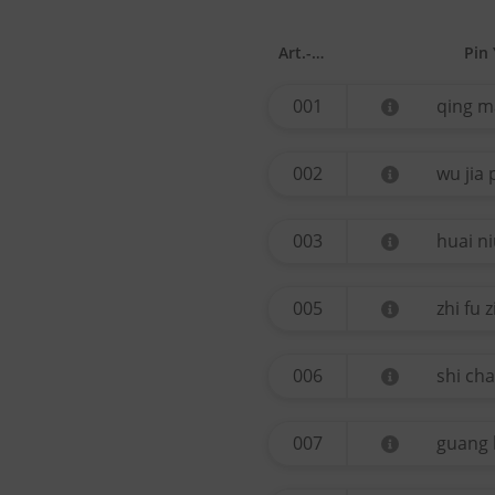
Art.-Nr.
Pin 
001
qing m
002
wu jia 
003
huai ni
005
zhi fu z
006
shi ch
007
guang 