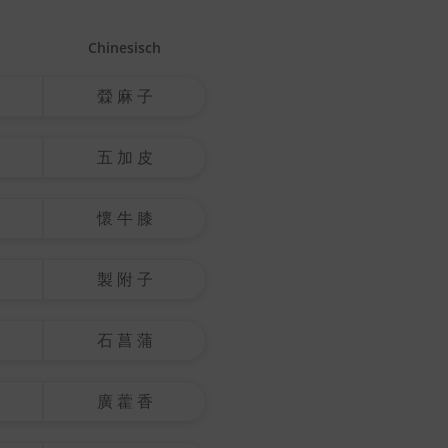
Chinesisch
檾 麻 子
五 加 皮
懷 牛 膝
製 附 子
石 菖 蒲
廣 藿 香