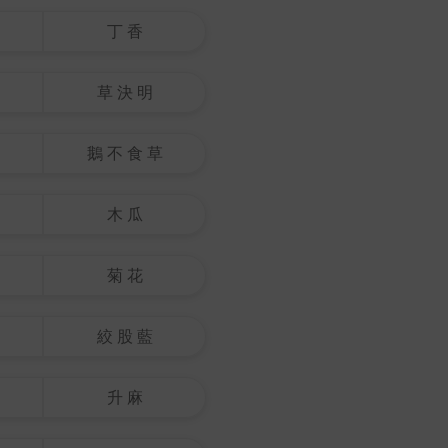
丁 香
草 決 明
鵝 不 食 草
木 瓜
菊 花
絞 股 藍
升 麻