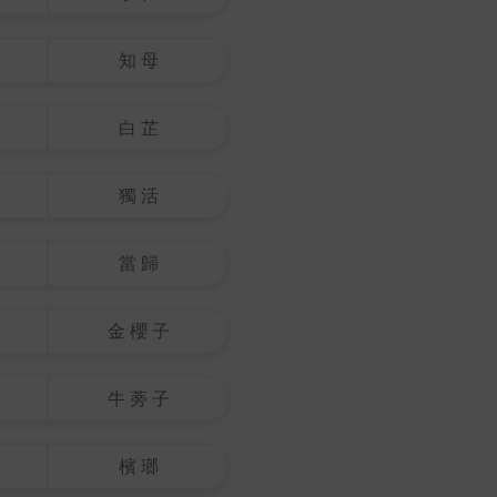
知 母
白 芷
獨 活
當 歸
金 櫻 子
牛 蒡 子
檳 瑯