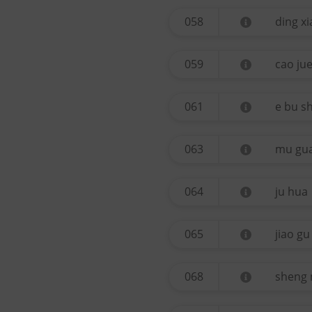
058
ding x
059
cao ju
061
e bu sh
063
mu gu
064
ju hua
065
jiao gu
068
sheng