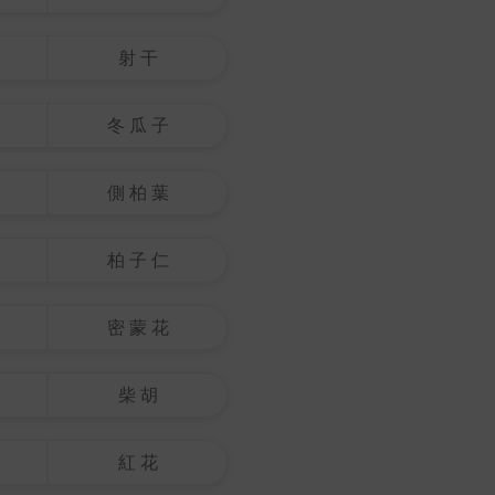
射 干
冬 瓜 子
側 柏 葉
柏 子 仁
密 蒙 花
柴 胡
紅 花