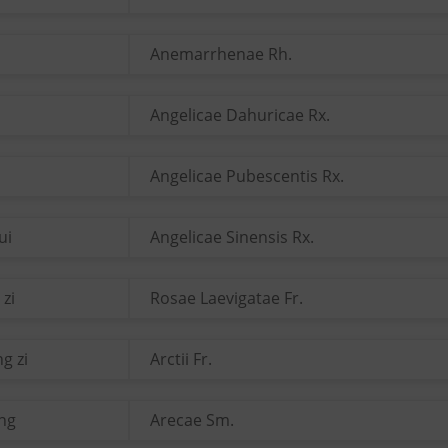
Anemarrhenae Rh.
Angelicae Dahuricae Rx.
o
Angelicae Pubescentis Rx.
ui
Angelicae Sinensis Rx.
 zi
Rosae Laevigatae Fr.
g zi
Arctii Fr.
ang
Arecae Sm.