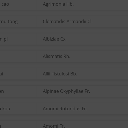
e cao
Agrimonia Hb.
 mu tong
Clematidis Armandii Cl.
n pi
Albiziae Cx.
Alismatis Rh.
ai
Allii Fistulosi Bb.
ren
Alpinae Oxyphyllae Fr.
u kou
Amomi Rotundus Fr.
n
Amomi Fr.