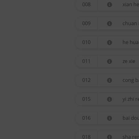
008
xian h
009
chuan
010
he hua
011
ze xie
012
cong b
015
yi zhi 
016
bai do
018
sha re