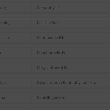
iang
Caryophylli Fl.
e ming
Cassiae Sm.
i cao
Centipedae Hb.
a
Chaenomelis Fr.
Chrysanthemi Fl.
 lan
Gynostemma Pentaphyllum Hb.
 ma
Cimicifugae Rh.