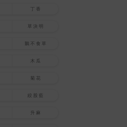
丁 香
草 決 明
鵝 不 食 草
木 瓜
菊 花
絞 股 藍
升 麻