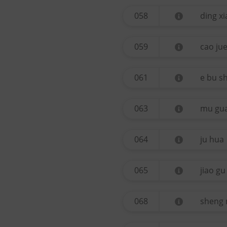
058
ding x
059
cao ju
061
e bu sh
063
mu gu
064
ju hua
065
jiao gu
068
sheng