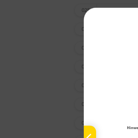
028
tian na
029
xing r
031
qing h
033
ai ye
034
yin ch
037
tian m
038
zi wan
Hinwe