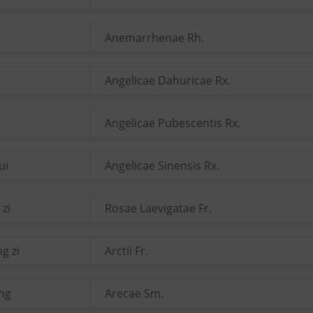
Anemarrhenae Rh.
Angelicae Dahuricae Rx.
o
Angelicae Pubescentis Rx.
ui
Angelicae Sinensis Rx.
 zi
Rosae Laevigatae Fr.
g zi
Arctii Fr.
ang
Arecae Sm.