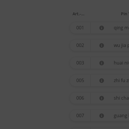
Art.-Nr.
Pin 
001
qing m
002
wu jia 
003
huai ni
005
zhi fu z
006
shi ch
007
guang 