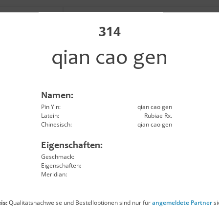
n xing
Arisaematis Rh.
314
en
Armeniacae Amarum Sm.
qian cao gen
ao
Artemisae Annuae Hb.
Namen:
Artemisae Argyi Fo.
Pin Yin:
qian cao gen
Latein:
Rubiae Rx.
Chinesisch:
qian cao gen
en hao
Artemisiae Scopariae Hb.
Eigenschaften:
Geschmack:
en dong
Asparagi Rx.
Eigenschaften:
Meridian:
Asteris Rx. et Rh.
is:
Qualitätsnachweise und Bestelloptionen sind nur für
angemeldete Partner
si