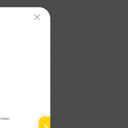
天 南 星
杏 仁
青 蒿
艾 葉
茵 陳 蒿
天 門 冬
紫 菀
chtbar.