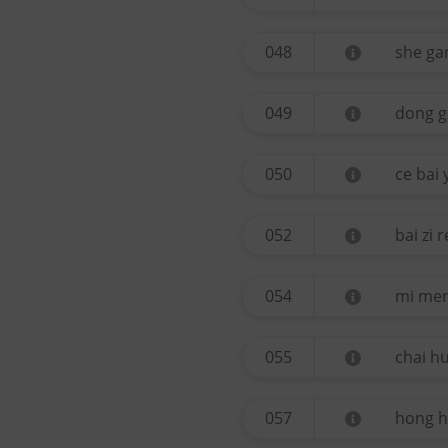
048
she ga
049
dong g
050
ce bai 
052
bai zi 
054
mi me
055
chai h
057
hong 