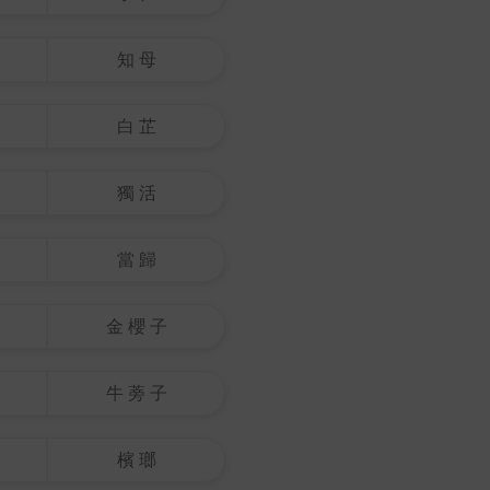
知 母
白 芷
獨 活
當 歸
金 櫻 子
牛 蒡 子
檳 瑯