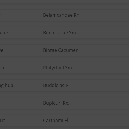
n
Belamcandae Rh.
ua zi
Benincasae Sm.
ye
Biotae Cacumen
ren
Platycladi Sm.
ng hua
Buddlejae Fl.
u
Bupleuri Rx.
hua
Carthami Fl.