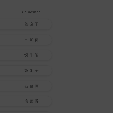
Chinesisch
檾 麻 子
五 加 皮
懷 牛 膝
製 附 子
石 菖 蒲
廣 藿 香