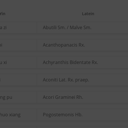
Yin
Latein
a zi
Abutili Sm. / Malve Sm.
pi
Acanthopanacis Rx.
u xi
Achyranthis Bidentate Rx.
i
Aconiti Lat. Rx. praep.
ang pu
Acori Graminei Rh.
huo xiang
Pogostemonis Hb.