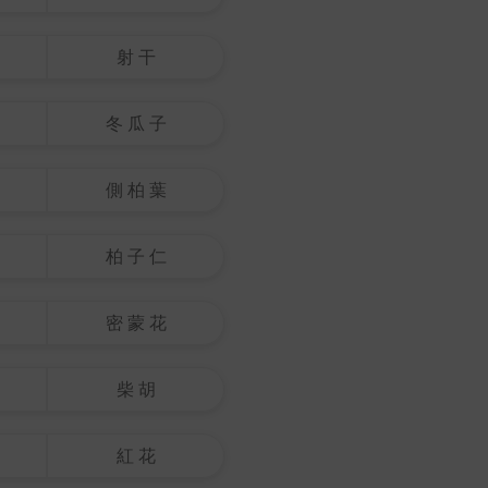
射 干
冬 瓜 子
側 柏 葉
柏 子 仁
密 蒙 花
柴 胡
紅 花