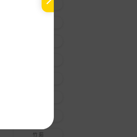
沙 苑 子
黃 耆
白 朮
N
Pi
蒼 朮
La
Ch
枳 殼
E
G
Ei
枳 實
Me
淡 竹 葉
Hinweis:
Qualitätsnach
竹 茹