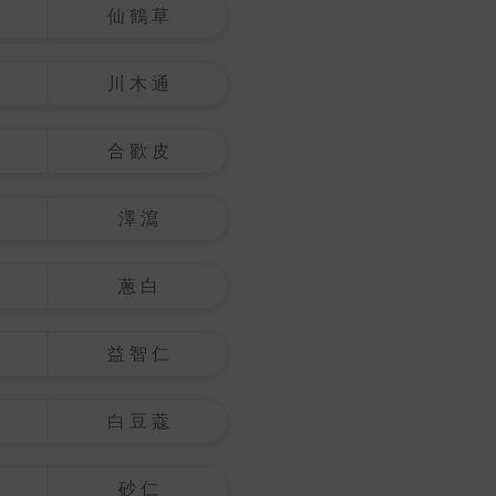
仙 鶴 草
川 木 通
合 歡 皮
澤 瀉
蔥 白
益 智 仁
白 豆 蔻
砂 仁