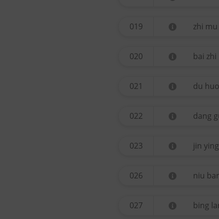
019
zhi mu
020
bai zhi
021
du hu
022
dang g
023
jin ying
026
niu ban
027
bing l