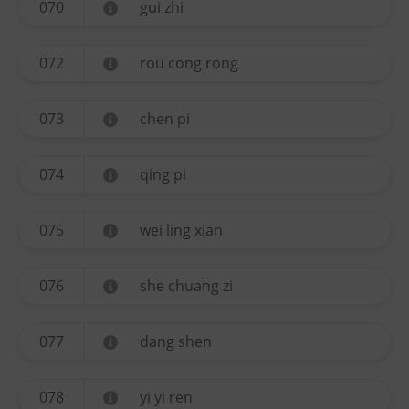
070
gui zhi
072
rou cong rong
073
chen pi
074
qing pi
075
wei ling xian
076
she chuang zi
077
dang shen
078
yi yi ren