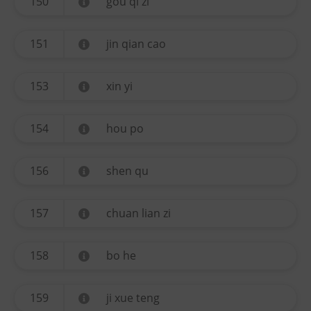
150
gou qi zi
151
jin qian cao
153
xin yi
154
hou po
156
shen qu
157
chuan lian zi
158
bo he
159
ji xue teng