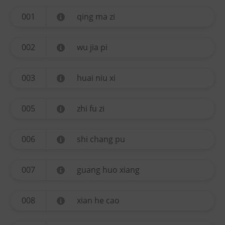
001
qing ma zi
002
wu jia pi
003
huai niu xi
005
zhi fu zi
006
shi chang pu
007
guang huo xiang
008
xian he cao