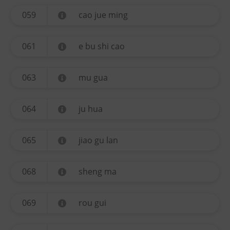
059
cao jue ming
061
e bu shi cao
063
mu gua
064
ju hua
065
jiao gu lan
068
sheng ma
069
rou gui