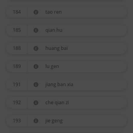
184
tao ren
185
qian hu
188
huang bai
189
lu gen
191
jiang ban xia
192
che qian zi
193
jie geng