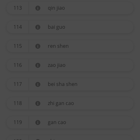
113
qin jiao
114
bai guo
115
ren shen
116
zao jiao
117
bei sha shen
118
zhi gan cao
119
gan cao