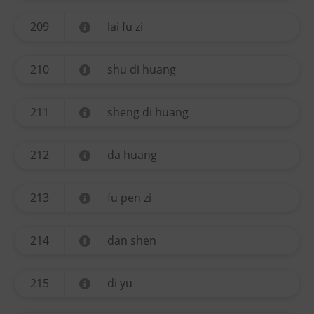
209
lai fu zi
210
shu di huang
211
sheng di huang
212
da huang
213
fu pen zi
214
dan shen
215
di yu