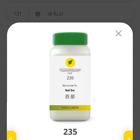
131
di fu zi
134
yi mu cao
135
ting li zi
136
chuan xiong
137
gao ben
138
nu zhen zi
139
bai he
235