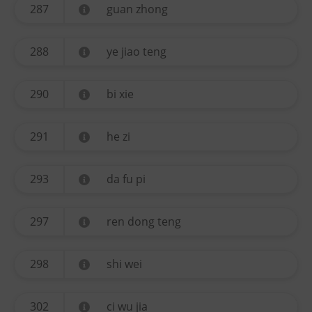
287
guan zhong
288
ye jiao teng
290
bi xie
291
he zi
293
da fu pi
297
ren dong teng
298
shi wei
302
ci wu jia