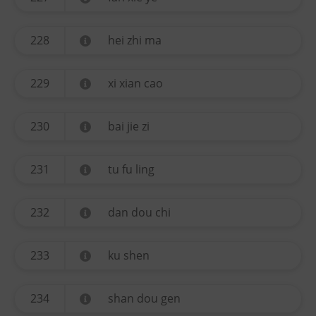
228
hei zhi ma
229
xi xian cao
230
bai jie zi
231
tu fu ling
232
dan dou chi
233
ku shen
234
shan dou gen