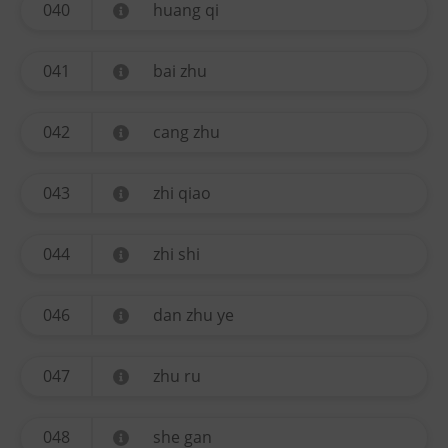
040
huang qi
041
bai zhu
042
cang zhu
043
zhi qiao
044
zhi shi
046
dan zhu ye
047
zhu ru
048
she gan