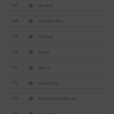
167
wu mei
168
rou dou kou
169
mo yao
170
he ye
171
lian zi
172
qiang huo
173
bai hua she she cao