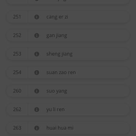
251
cang er zi
252
gan jiang
253
sheng jiang
254
suan zao ren
260
suo yang
262
yu li ren
263
huai hua mi