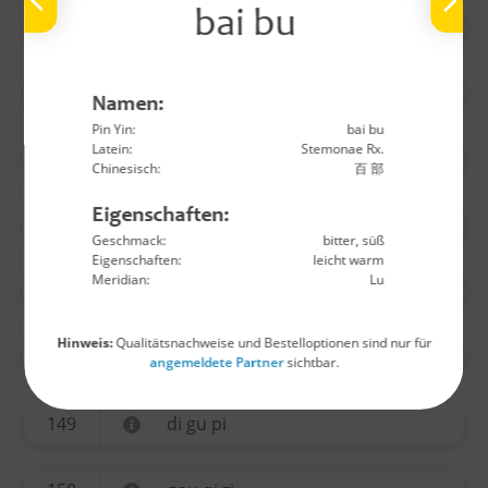
bai bu
140
wu yao
141
huo ma ren
Namen:
Pin Yin:
bai bu
Latein:
Stemonae Rx.
142
lu lu tong
Chinesisch:
百 部
Eigenschaften:
144
long yan rou
Geschmack:
bitter, süß
Eigenschaften:
leicht warm
Meridian:
Lu
145
jin yin hua
Hinweis:
Qualitätsnachweise und Bestelloptionen sind nur für
146
sang ji sheng
angemeldete Partner
sichtbar.
149
di gu pi