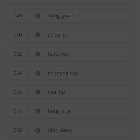
049
dong gua zi
050
ce bai ye
052
bai zi ren
054
mi meng hua
055
chai hu
057
hong hua
058
ding xiang