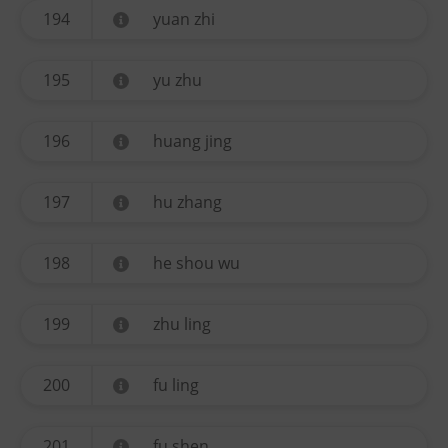
194
yuan zhi
195
yu zhu
196
huang jing
197
hu zhang
198
he shou wu
199
zhu ling
200
fu ling
201
fu shen