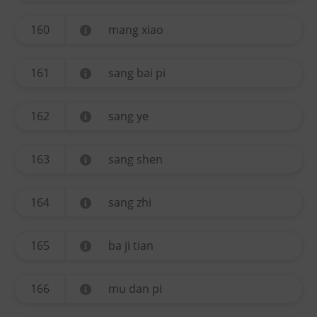
160
mang xiao
161
sang bai pi
162
sang ye
163
sang shen
164
sang zhi
165
ba ji tian
166
mu dan pi