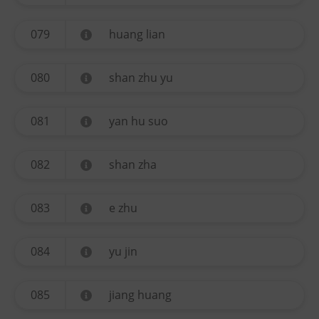
079
huang lian
080
shan zhu yu
081
yan hu suo
082
shan zha
083
e zhu
084
yu jin
085
jiang huang