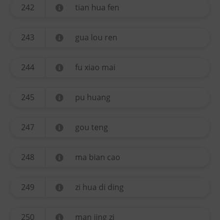
242
tian hua fen
243
gua lou ren
244
fu xiao mai
245
pu huang
247
gou teng
248
ma bian cao
249
zi hua di ding
250
man jing zi