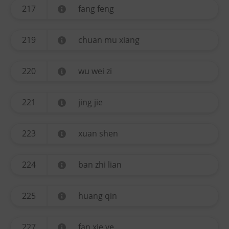
217
fang feng
219
chuan mu xiang
220
wu wei zi
221
jing jie
223
xuan shen
224
ban zhi lian
225
huang qin
227
fan xie ye