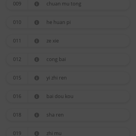
009
chuan mu tong
010
he huan pi
011
ze xie
012
cong bai
015
yi zhi ren
016
bai dou kou
018
sha ren
019
zhi mu