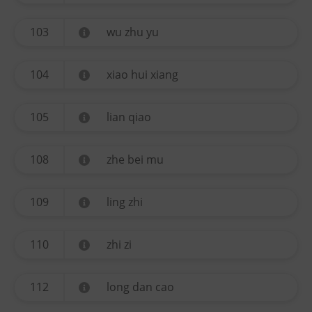
103
wu zhu yu
104
xiao hui xiang
105
lian qiao
108
zhe bei mu
109
ling zhi
110
zhi zi
112
long dan cao