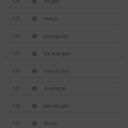
120
shi gao
123
mai ya
124
yu xing cao
125
bai mao gen
126
xuan fu hua
127
da qing ye
128
ban lan gen
129
da zao