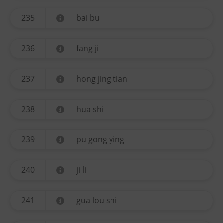
235
bai bu
236
fang ji
237
hong jing tian
238
hua shi
239
pu gong ying
240
ji li
241
gua lou shi