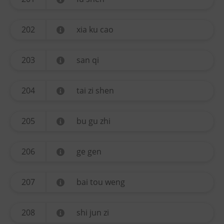
202
xia ku cao
203
san qi
204
tai zi shen
205
bu gu zhi
206
ge gen
207
bai tou weng
208
shi jun zi