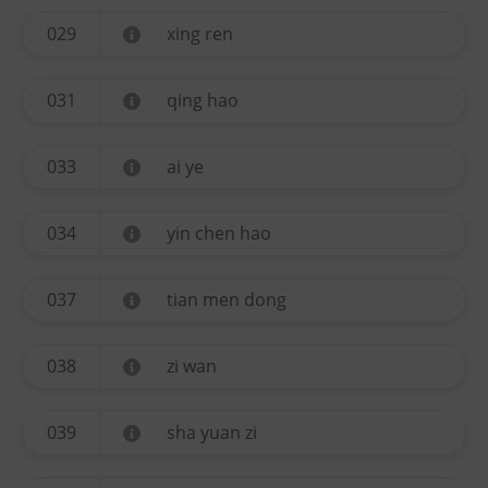
029
xing ren
031
qing hao
033
ai ye
034
yin chen hao
037
tian men dong
038
zi wan
039
sha yuan zi