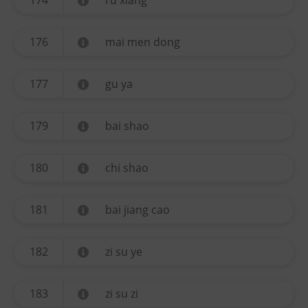
174
ru xiang
176
mai men dong
177
gu ya
179
bai shao
180
chi shao
181
bai jiang cao
182
zi su ye
183
zi su zi