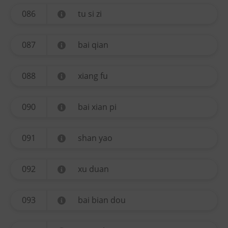
086
tu si zi
087
bai qian
088
xiang fu
090
bai xian pi
091
shan yao
092
xu duan
093
bai bian dou