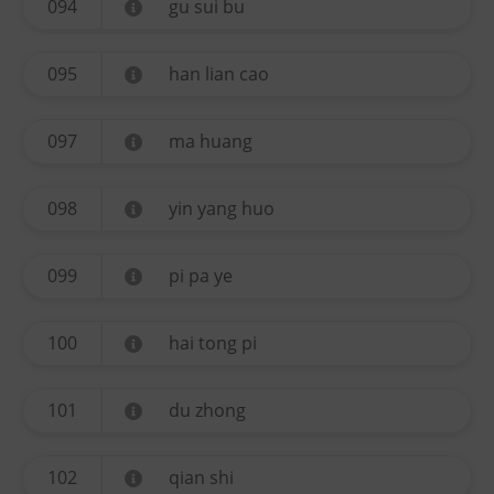
094
gu sui bu
095
han lian cao
097
ma huang
098
yin yang huo
099
pi pa ye
100
hai tong pi
101
du zhong
102
qian shi