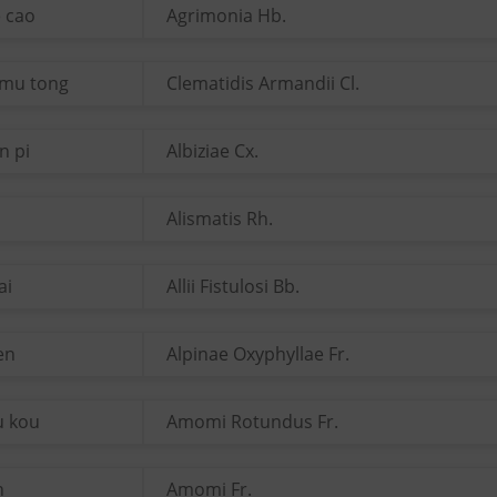
e cao
Agrimonia Hb.
 mu tong
Clematidis Armandii Cl.
n pi
Albiziae Cx.
Alismatis Rh.
ai
Allii Fistulosi Bb.
ren
Alpinae Oxyphyllae Fr.
u kou
Amomi Rotundus Fr.
n
Amomi Fr.