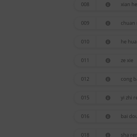
008
xian h
009
chuan
010
he hua
011
ze xie
012
cong b
015
yi zhi 
016
bai do
018
sha re