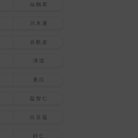
仙 鶴 草
川 木 通
合 歡 皮
澤 瀉
蔥 白
益 智 仁
白 豆 蔻
砂 仁