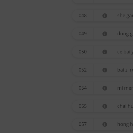
048
she ga
049
dong g
050
ce bai 
052
bai zi 
054
mi me
055
chai h
057
hong 