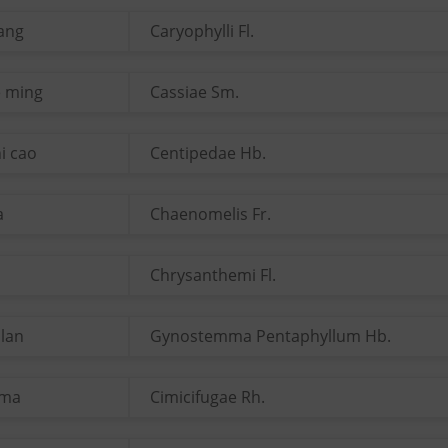
iang
Caryophylli Fl.
e ming
Cassiae Sm.
i cao
Centipedae Hb.
a
Chaenomelis Fr.
Chrysanthemi Fl.
 lan
Gynostemma Pentaphyllum Hb.
 ma
Cimicifugae Rh.