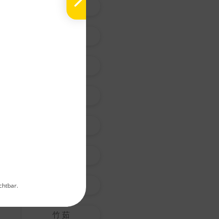
沙 苑 子
黃 耆
白 朮
N
Pi
蒼 朮
La
Ch
枳 殼
E
G
Ei
枳 實
Me
淡 竹 葉
chtbar.
Hinweis:
Qualitätsnach
竹 茹