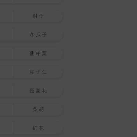
射 干
冬 瓜 子
側 柏 葉
柏 子 仁
密 蒙 花
柴 胡
紅 花