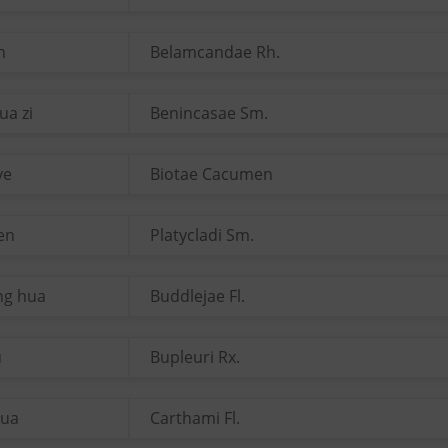
n
Belamcandae Rh.
ua zi
Benincasae Sm.
ye
Biotae Cacumen
ren
Platycladi Sm.
ng hua
Buddlejae Fl.
u
Bupleuri Rx.
hua
Carthami Fl.