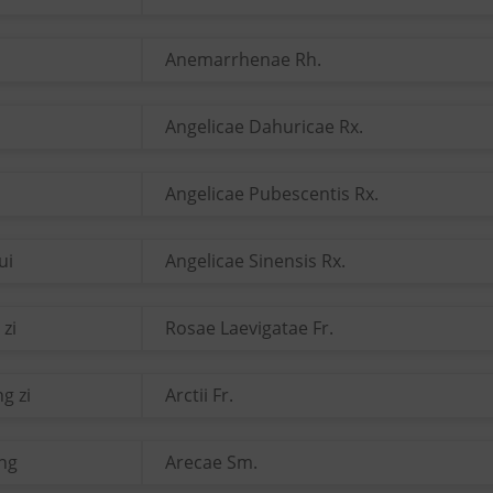
Anemarrhenae Rh.
Angelicae Dahuricae Rx.
o
Angelicae Pubescentis Rx.
ui
Angelicae Sinensis Rx.
 zi
Rosae Laevigatae Fr.
g zi
Arctii Fr.
ang
Arecae Sm.