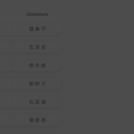
Chinesisch
檾 麻 子
五 加 皮
懷 牛 膝
製 附 子
石 菖 蒲
廣 藿 香