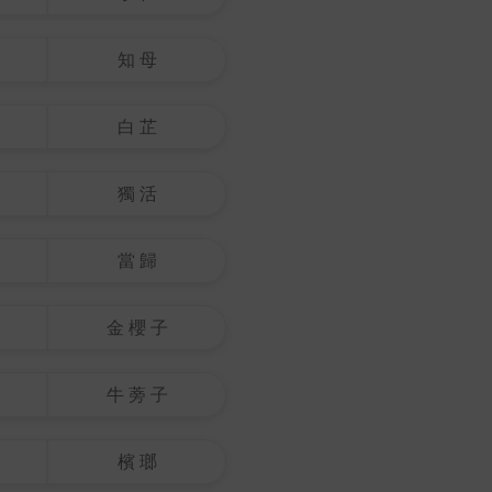
知 母
白 芷
獨 活
當 歸
金 櫻 子
牛 蒡 子
檳 瑯