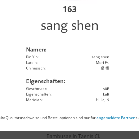
n zi
Astragali Complanati Sm.
163
sang shen
qi
Astragali Rx.
u
Atractylodis Macro. Rh.
Namen:
Pin Yin:
sang shen
hu
Atractylodis Rh.
Latein:
Mori Fr.
Chinesisch:
桑 椹
o
Aurantii Fr.
Eigenschaften:
Geschmack:
süß
Eigenschaften:
kalt
Aurantii Immaturus Fr.
Meridian:
H, Le, N
u ye
Lophateri Hb.
is:
Qualitätsnachweise und Bestelloptionen sind nur für
angemeldete Partner
si
Bambusae In Taenis Cl.