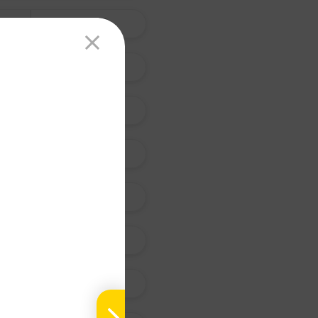
天 南 星
杏 仁
青 蒿
艾 葉
茵 陳 蒿
天 門 冬
紫 菀