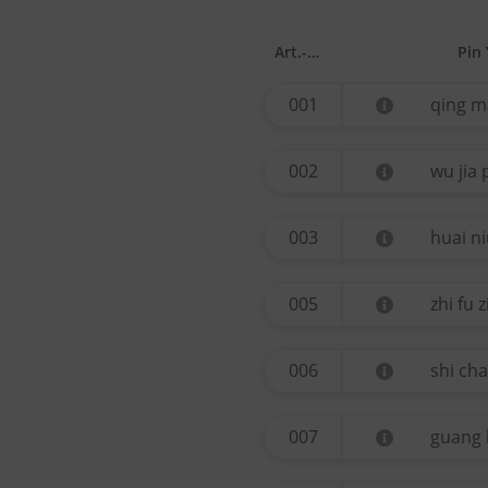
Art.-Nr.
Pin 
001
qing m
002
wu jia 
003
huai ni
005
zhi fu z
006
shi ch
007
guang 