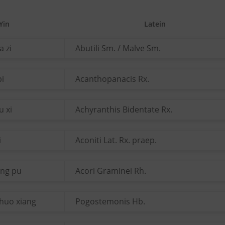
Yin
Latein
a zi
Abutili Sm. / Malve Sm.
pi
Acanthopanacis Rx.
u xi
Achyranthis Bidentate Rx.
i
Aconiti Lat. Rx. praep.
ang pu
Acori Graminei Rh.
huo xiang
Pogostemonis Hb.