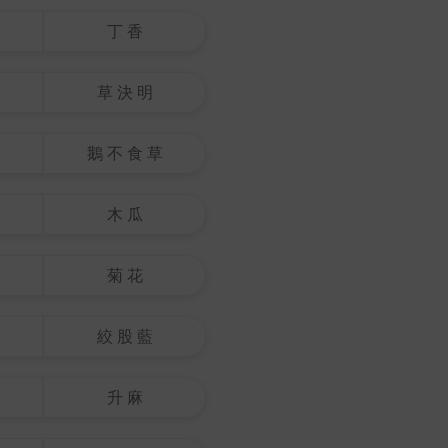
丁 香
草 決 明
鵝 不 食 草
木 瓜
菊 花
絞 股 藍
升 麻