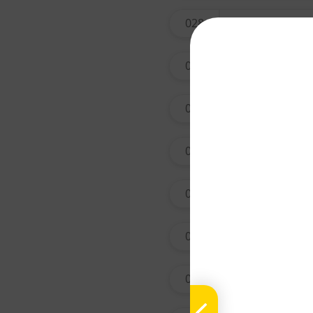
028
tian na
029
xing r
031
qing h
033
ai ye
034
yin ch
037
tian m
038
zi wan