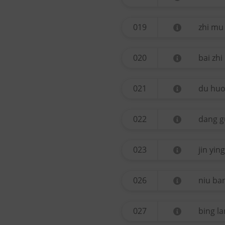
019
zhi mu
020
bai zhi
021
du hu
022
dang g
023
jin ying
026
niu ban
027
bing l