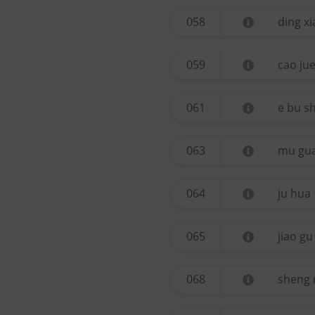
058
ding x
059
cao ju
061
e bu sh
063
mu gu
064
ju hua
065
jiao gu
068
sheng