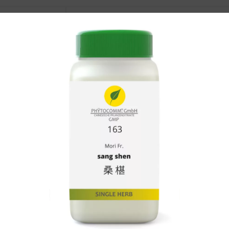
n xing
Arisaematis Rh.
en
Armeniacae Amarum Sm.
ao
Artemisae Annuae Hb.
Artemisae Argyi Fo.
en hao
Artemisiae Scopariae Hb.
en dong
Asparagi Rx.
Asteris Rx. et Rh.