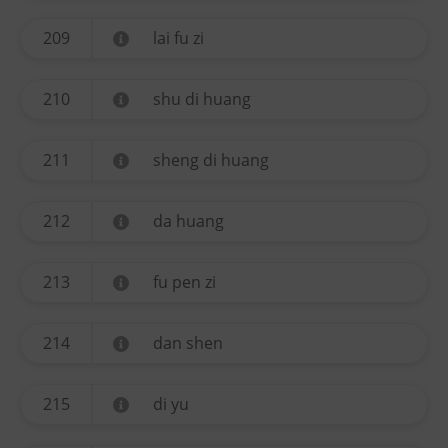
209
lai fu zi
210
shu di huang
211
sheng di huang
212
da huang
213
fu pen zi
214
dan shen
215
di yu