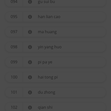
094
gu sui bu
095
han lian cao
097
ma huang
098
yin yang huo
099
pi pa ye
100
hai tong pi
101
du zhong
102
qian shi