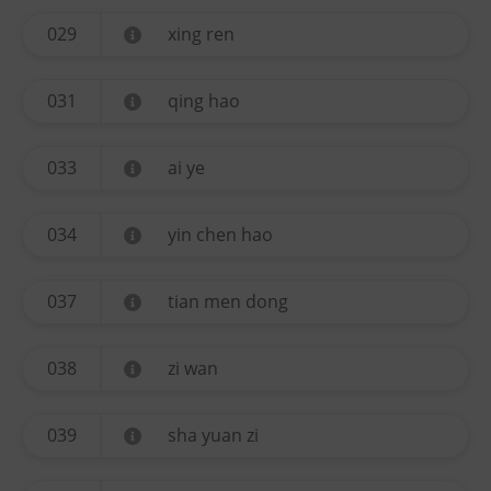
029
xing ren
031
qing hao
033
ai ye
034
yin chen hao
037
tian men dong
038
zi wan
039
sha yuan zi