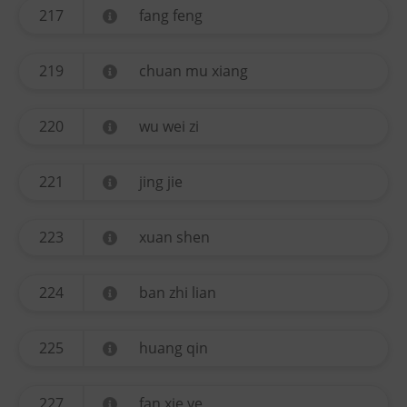
217
fang feng
219
chuan mu xiang
220
wu wei zi
221
jing jie
223
xuan shen
224
ban zhi lian
225
huang qin
227
fan xie ye