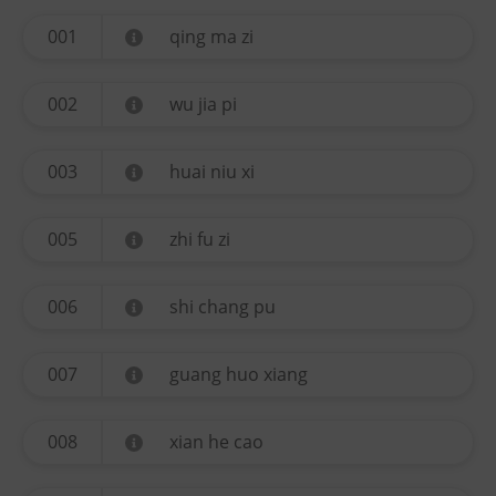
001
qing ma zi
002
wu jia pi
003
huai niu xi
005
zhi fu zi
006
shi chang pu
007
guang huo xiang
008
xian he cao