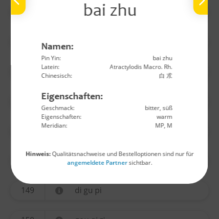
bai zhu
140
wu yao
141
huo ma ren
Namen:
Pin Yin:
bai zhu
Latein:
Atractylodis Macro. Rh.
142
lu lu tong
Chinesisch:
白 朮
Eigenschaften:
144
long yan rou
Geschmack:
bitter, süß
Eigenschaften:
warm
Meridian:
MP, M
145
jin yin hua
Hinweis:
Qualitätsnachweise und Bestelloptionen sind nur für
146
sang ji sheng
angemeldete Partner
sichtbar.
149
di gu pi