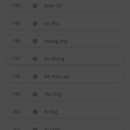
194
yuan zhi
195
yu zhu
196
huang jing
197
hu zhang
198
he shou wu
199
zhu ling
200
fu ling
201
fu shen