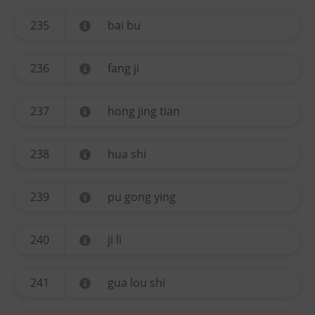
235
bai bu
236
fang ji
237
hong jing tian
238
hua shi
239
pu gong ying
240
ji li
241
gua lou shi