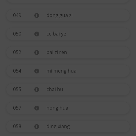
049
dong gua zi
050
ce bai ye
052
bai zi ren
054
mi meng hua
055
chai hu
057
hong hua
058
ding xiang