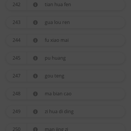
242
tian hua fen
243
gua lou ren
244
fu xiao mai
245
pu huang
247
gou teng
248
ma bian cao
249
zi hua di ding
250
man jing zi