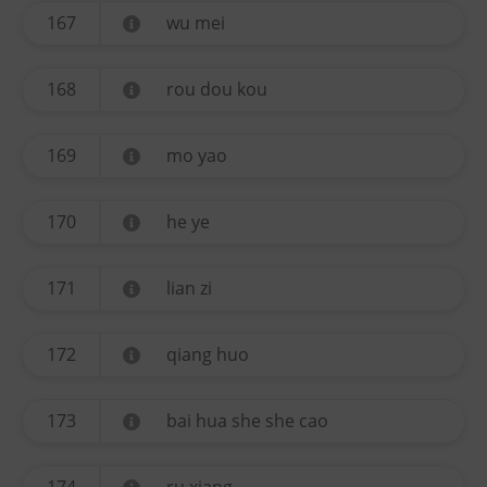
167
wu mei
168
rou dou kou
169
mo yao
170
he ye
171
lian zi
172
qiang huo
173
bai hua she she cao