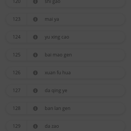
120
shi gao
123
mai ya
124
yu xing cao
125
bai mao gen
126
xuan fu hua
127
da qing ye
128
ban lan gen
129
da zao