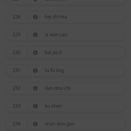
228
hei zhi ma
229
xi xian cao
230
bai jie zi
231
tu fu ling
232
dan dou chi
233
ku shen
234
shan dou gen