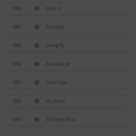
086
tu si zi
087
bai qian
088
xiang fu
090
bai xian pi
091
shan yao
092
xu duan
093
bai bian dou