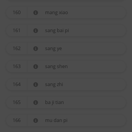
160
mang xiao
161
sang bai pi
162
sang ye
163
sang shen
164
sang zhi
165
ba ji tian
166
mu dan pi