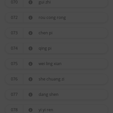
070
gui zhi
072
rou cong rong
073
chen pi
074
qing pi
075
wei ling xian
076
she chuang zi
077
dang shen
078
yi yi ren