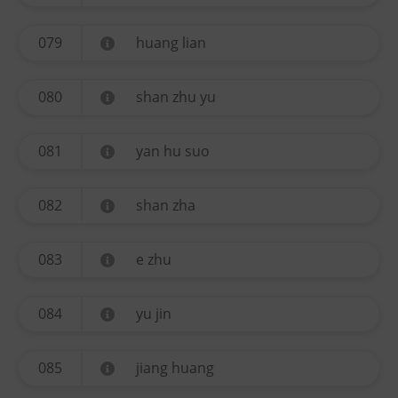
079
huang lian
080
shan zhu yu
081
yan hu suo
082
shan zha
083
e zhu
084
yu jin
085
jiang huang