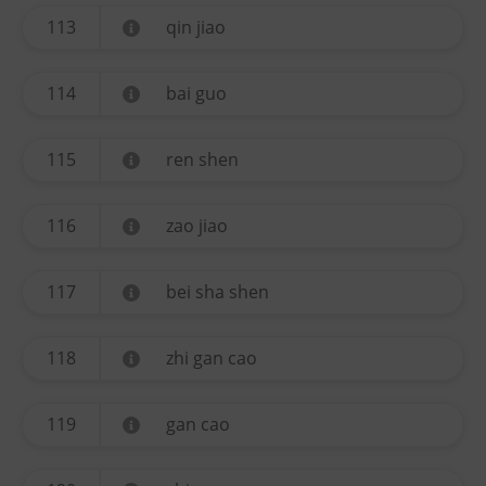
113
qin jiao
114
bai guo
115
ren shen
116
zao jiao
117
bei sha shen
118
zhi gan cao
119
gan cao