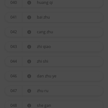
040
huang qi
041
bai zhu
042
cang zhu
043
zhi qiao
044
zhi shi
046
dan zhu ye
047
zhu ru
048
she gan