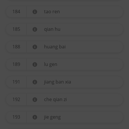
184
tao ren
185
qian hu
188
huang bai
189
lu gen
191
jiang ban xia
192
che qian zi
193
jie geng