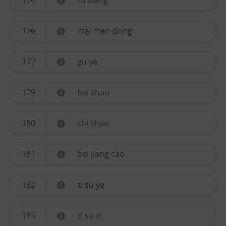
174
ru xiang
176
mai men dong
177
gu ya
179
bai shao
180
chi shao
181
bai jiang cao
182
zi su ye
183
zi su zi