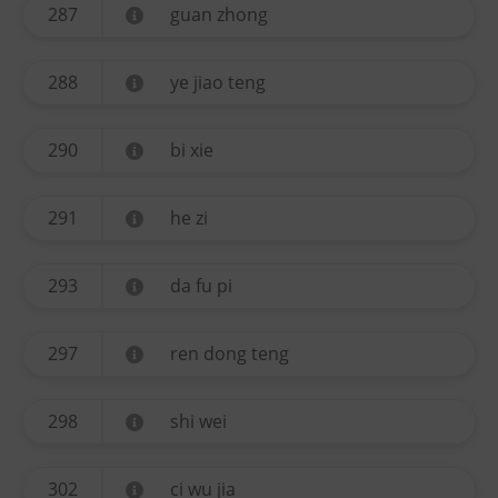
287
guan zhong
288
ye jiao teng
290
bi xie
291
he zi
293
da fu pi
297
ren dong teng
298
shi wei
302
ci wu jia