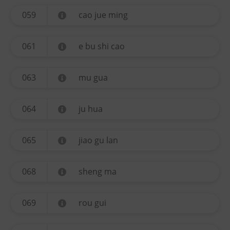
059
cao jue ming
061
e bu shi cao
063
mu gua
064
ju hua
065
jiao gu lan
068
sheng ma
069
rou gui