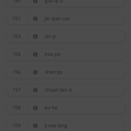
150
gou qi zi
151
jin qian cao
153
xin yi
154
hou po
156
shen qu
157
chuan lian zi
158
bo he
159
ji xue teng