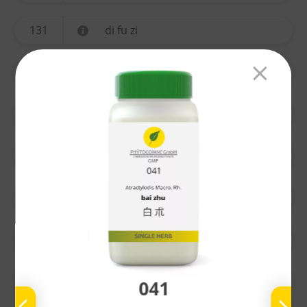
131
di fu zi
134
yi mu cao
135
ting li zi
136
chuan xiong
137
gao ben
138
nu zhen zi
139
bai he
041