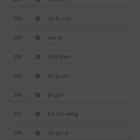
202
xia ku cao
203
san qi
204
tai zi shen
205
bu gu zhi
206
ge gen
207
bai tou weng
208
shi jun zi