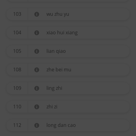
103
wu zhu yu
104
xiao hui xiang
105
lian qiao
108
zhe bei mu
109
ling zhi
110
zhi zi
112
long dan cao