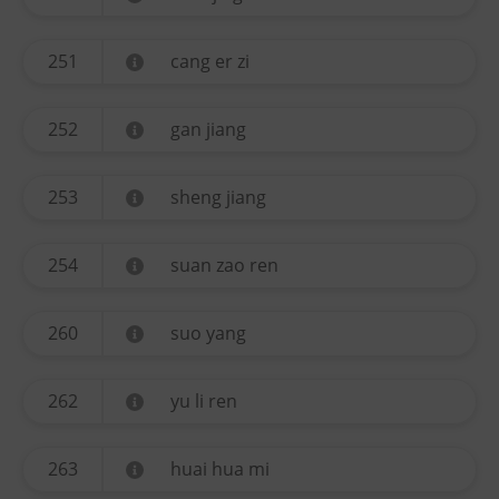
251
cang er zi
252
gan jiang
253
sheng jiang
254
suan zao ren
260
suo yang
262
yu li ren
263
huai hua mi