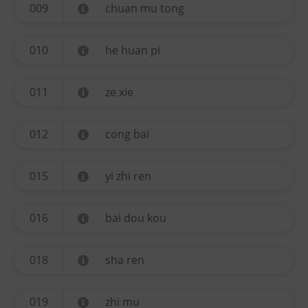
009
chuan mu tong
010
he huan pi
011
ze xie
012
cong bai
015
yi zhi ren
016
bai dou kou
018
sha ren
019
zhi mu