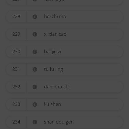
228
hei zhi ma
229
xi xian cao
230
bai jie zi
231
tu fu ling
232
dan dou chi
233
ku shen
234
shan dou gen