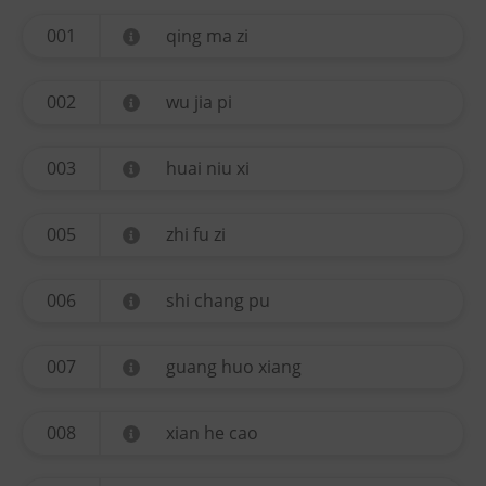
001
qing ma zi
002
wu jia pi
003
huai niu xi
005
zhi fu zi
006
shi chang pu
007
guang huo xiang
008
xian he cao