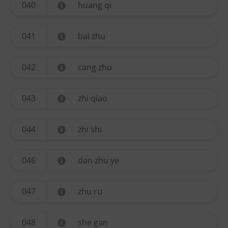
040
huang qi
041
bai zhu
042
cang zhu
043
zhi qiao
044
zhi shi
046
dan zhu ye
047
zhu ru
048
she gan