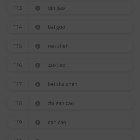
113
qin jiao
114
bai guo
115
ren shen
116
zao jiao
117
bei sha shen
118
zhi gan cao
119
gan cao