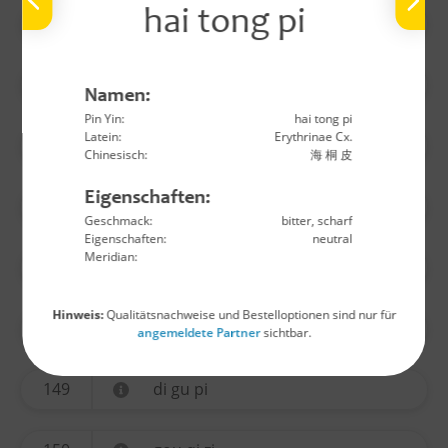
hai tong pi
140
wu yao
141
huo ma ren
Namen:
Pin Yin:
hai tong pi
Latein:
Erythrinae Cx.
142
lu lu tong
Chinesisch:
海 桐 皮
Eigenschaften:
144
long yan rou
Geschmack:
bitter, scharf
Eigenschaften:
neutral
Meridian:
145
jin yin hua
Hinweis:
Qualitätsnachweise und Bestelloptionen sind nur für
146
sang ji sheng
angemeldete Partner
sichtbar.
149
di gu pi