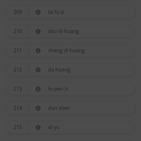
209
lai fu zi
210
shu di huang
211
sheng di huang
212
da huang
213
fu pen zi
214
dan shen
215
di yu