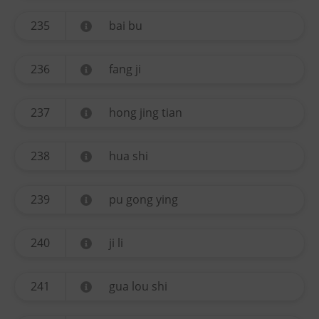
235
bai bu
236
fang ji
237
hong jing tian
238
hua shi
239
pu gong ying
240
ji li
241
gua lou shi