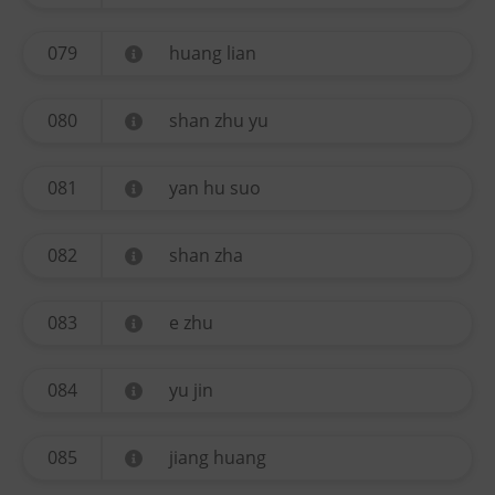
079
huang lian
080
shan zhu yu
081
yan hu suo
082
shan zha
083
e zhu
084
yu jin
085
jiang huang