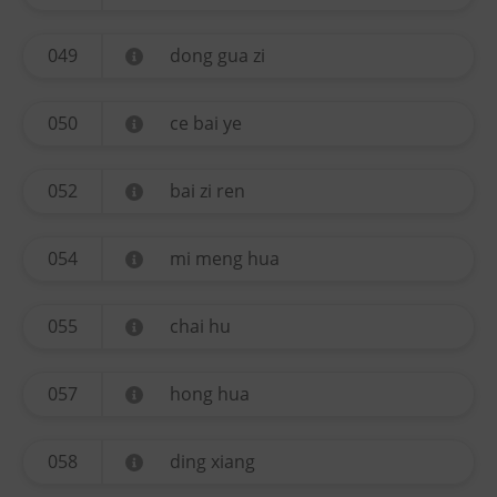
049
dong gua zi
050
ce bai ye
052
bai zi ren
054
mi meng hua
055
chai hu
057
hong hua
058
ding xiang