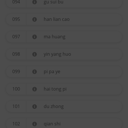
094
gu sui bu
095
han lian cao
097
ma huang
098
yin yang huo
099
pi pa ye
100
hai tong pi
101
du zhong
102
qian shi