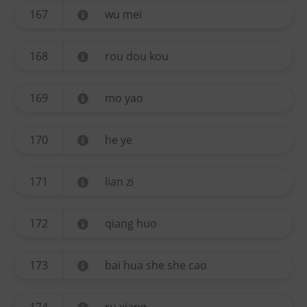
167
wu mei
168
rou dou kou
169
mo yao
170
he ye
171
lian zi
172
qiang huo
173
bai hua she she cao