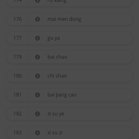
174
ru xiang
176
mai men dong
177
gu ya
179
bai shao
180
chi shao
181
bai jiang cao
182
zi su ye
183
zi su zi