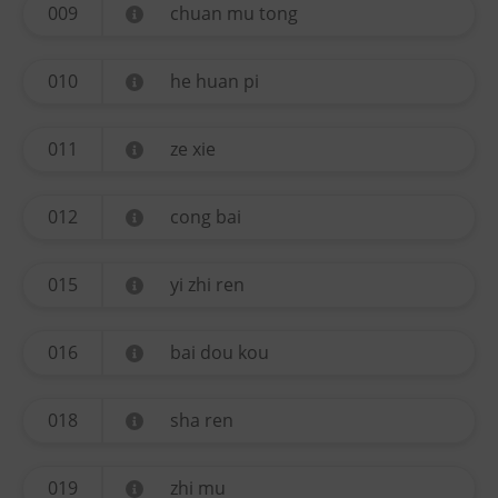
009
chuan mu tong
010
he huan pi
011
ze xie
012
cong bai
015
yi zhi ren
016
bai dou kou
018
sha ren
019
zhi mu