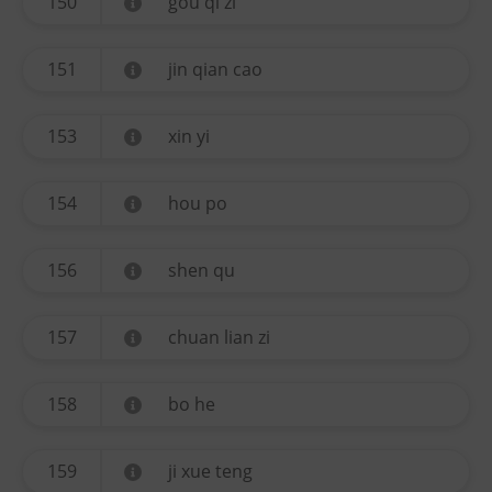
150
gou qi zi
151
jin qian cao
153
xin yi
154
hou po
156
shen qu
157
chuan lian zi
158
bo he
159
ji xue teng