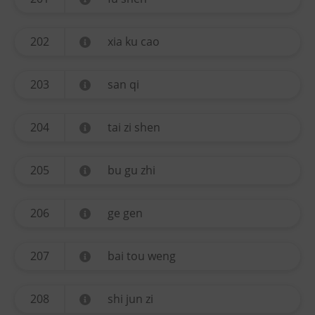
202
xia ku cao
203
san qi
204
tai zi shen
205
bu gu zhi
206
ge gen
207
bai tou weng
208
shi jun zi