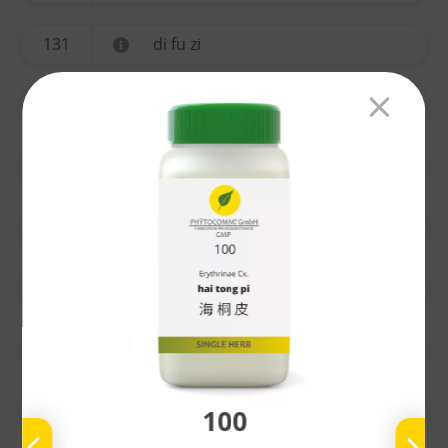
131
di fu zi
134
yi mu cao
135
ting li zi
136
chuan xiong
137
gao ben
138
nu zhen zi
139
bai he
100