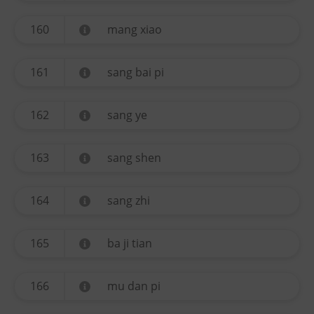
160
mang xiao
161
sang bai pi
162
sang ye
163
sang shen
164
sang zhi
165
ba ji tian
166
mu dan pi