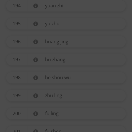
194
yuan zhi
195
yu zhu
196
huang jing
197
hu zhang
198
he shou wu
199
zhu ling
200
fu ling
201
fu shen