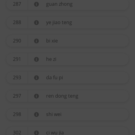
287
guan zhong
288
ye jiao teng
290
bi xie
291
he zi
293
da fu pi
297
ren dong teng
298
shi wei
302
ci wu jia