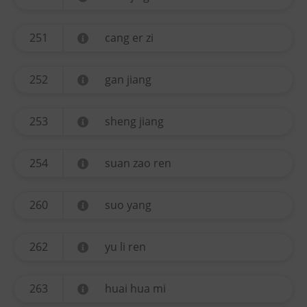
251
cang er zi
252
gan jiang
253
sheng jiang
254
suan zao ren
260
suo yang
262
yu li ren
263
huai hua mi