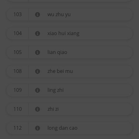
103
wu zhu yu
104
xiao hui xiang
105
lian qiao
108
zhe bei mu
109
ling zhi
110
zhi zi
112
long dan cao