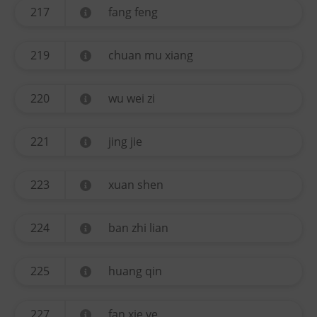
217
fang feng
219
chuan mu xiang
220
wu wei zi
221
jing jie
223
xuan shen
224
ban zhi lian
225
huang qin
227
fan xie ye