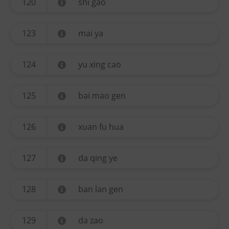
120
shi gao
123
mai ya
124
yu xing cao
125
bai mao gen
126
xuan fu hua
127
da qing ye
128
ban lan gen
129
da zao