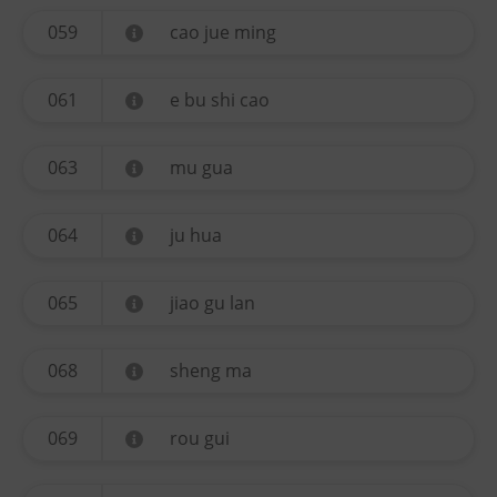
059
cao jue ming
061
e bu shi cao
063
mu gua
064
ju hua
065
jiao gu lan
068
sheng ma
069
rou gui