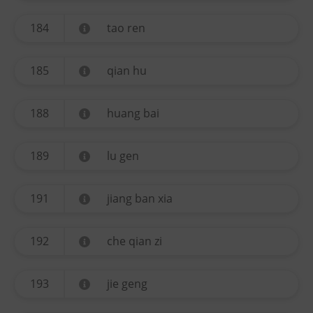
184
tao ren
185
qian hu
188
huang bai
189
lu gen
191
jiang ban xia
192
che qian zi
193
jie geng