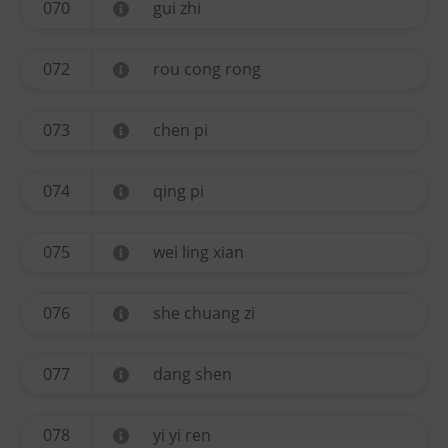
070
gui zhi
072
rou cong rong
073
chen pi
074
qing pi
075
wei ling xian
076
she chuang zi
077
dang shen
078
yi yi ren