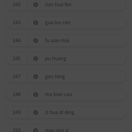
242
tian hua fen
243
gua lou ren
244
fu xiao mai
245
pu huang
247
gou teng
248
ma bian cao
249
zi hua di ding
250
man jing zi