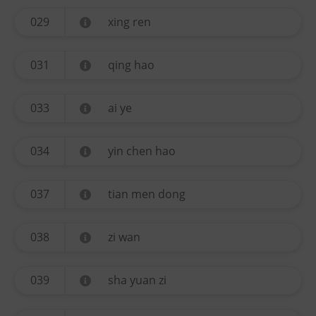
029
xing ren
031
qing hao
033
ai ye
034
yin chen hao
037
tian men dong
038
zi wan
039
sha yuan zi